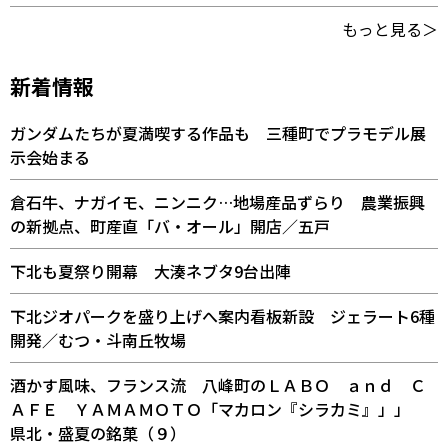
もっと見る＞
新着情報
ガンダムたちが夏満喫する作品も 三種町でプラモデル展
示会始まる
倉石牛、ナガイモ、ニンニク…地場産品ずらり 農業振興
の新拠点、町産直「バ・オール」開店／五戸
下北も夏祭り開幕 大湊ネブタ9台出陣
下北ジオパークを盛り上げへ案内看板新設 ジェラート6種
開発／むつ・斗南丘牧場
酒かす風味、フランス流 八峰町のＬＡＢＯ ａｎｄ Ｃ
ＡＦＥ ＹＡＭＡＭＯＴＯ「マカロン『シラカミ』」」
県北・盛夏の銘菓（９）