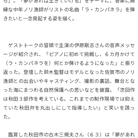
ら」。「夢があれば生きていける」をテーマに、音楽に無
縁な中年ノリ漁師がリストの名曲「ラ・カンパネラ」を弾
きたいと一念発起する姿を描く。
ゲストトークの冒頭で主演の伊原剛志さんの音声メッセ
ージが紹介され、「ピアノに初めて挑戦し、６カ月かけて
（ラ・カンパネラを）何とか弾けるようになった」と振り
返った。登壇した鈴木監督はモデルとなった佐賀市のノリ
漁師との出会いやキャスティング、撮影の裏話、舞台とな
った海にまつわる自然保護への思いなどを披露。「次回作
は秋田３部作を考えている。これまでの制作現場では抑え
ていた秋田弁を丸出しにして指導したい」と笑いを誘っ
た。
鑑賞した秋田市の古木三規夫さん（６３）は「夢があれ