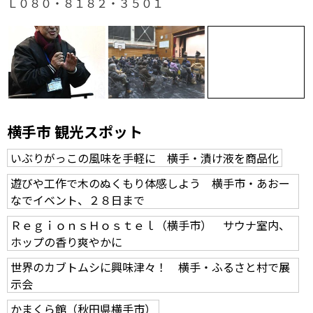
Ｌ０８０・８１８２・３５０１
横手市 観光スポット
いぶりがっこの風味を手軽に 横手・漬け液を商品化
遊びや工作で木のぬくもり体感しよう 横手市・あおー
なでイベント、２８日まで
ＲｅｇｉｏｎｓＨｏｓｔｅｌ（横手市） サウナ室内、
ホップの香り爽やかに
世界のカブトムシに興味津々！ 横手・ふるさと村で展
示会
かまくら館（秋田県横手市）