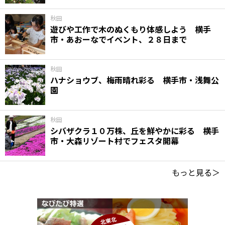
秋田
遊びや工作で木のぬくもり体感しよう 横手
市・あおーなでイベント、２８日まで
秋田
ハナショウブ、梅雨晴れ彩る 横手市・浅舞公
園
秋田
シバザクラ１０万株、丘を鮮やかに彩る 横手
市・大森リゾート村でフェスタ開幕
もっと見る＞