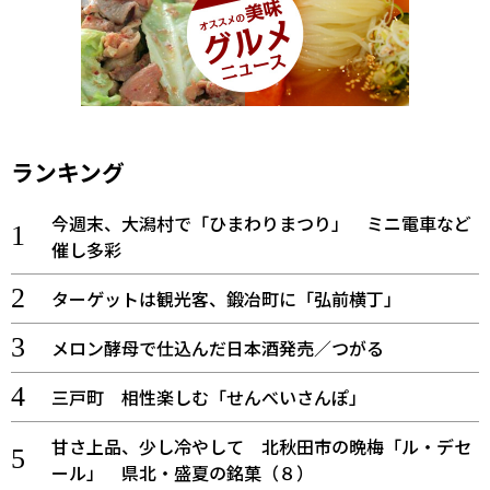
ランキング
今週末、大潟村で「ひまわりまつり」 ミニ電車など
催し多彩
ターゲットは観光客、鍛冶町に「弘前横丁」
メロン酵母で仕込んだ日本酒発売／つがる
三戸町 相性楽しむ「せんべいさんぽ」
甘さ上品、少し冷やして 北秋田市の晩梅「ル・デセ
ール」 県北・盛夏の銘菓（８）