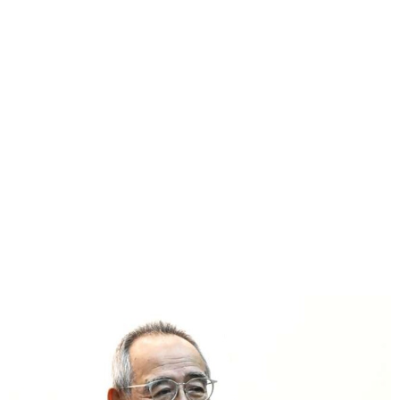
味わう一覧
麺類
ご当地グルメ
酒
スイーツ
癒す一覧
温泉
自然
宿泊
青森県
岩手県
秋田県