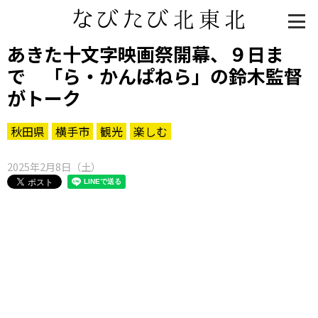
あきた十文字映画祭開幕、９日ま
で 「ら・かんぱねら」の鈴木監督
がトーク
秋田県
横手市
観光
楽しむ
2025年2月8日（土）
知る一覧
世界遺産
文化・歴史
パワースポット
ミステリー
観る一覧
桜
花
紅葉
楽しむ一覧
まつり・イベント
聖地
おみやげ・特産
道の駅・産直
鉄道
アウトドア・レジャー