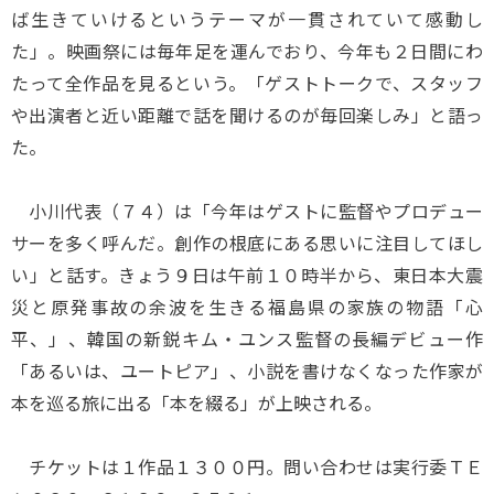
ば生きていけるというテーマが一貫されていて感動し
た」。映画祭には毎年足を運んでおり、今年も２日間にわ
たって全作品を見るという。「ゲストトークで、スタッフ
や出演者と近い距離で話を聞けるのが毎回楽しみ」と語っ
た。
小川代表（７４）は「今年はゲストに監督やプロデュー
サーを多く呼んだ。創作の根底にある思いに注目してほし
い」と話す。きょう９日は午前１０時半から、東日本大震
災と原発事故の余波を生きる福島県の家族の物語「心
平、」、韓国の新鋭キム・ユンス監督の長編デビュー作
「あるいは、ユートピア」、小説を書けなくなった作家が
本を巡る旅に出る「本を綴る」が上映される。
チケットは１作品１３００円。問い合わせは実行委ＴＥ