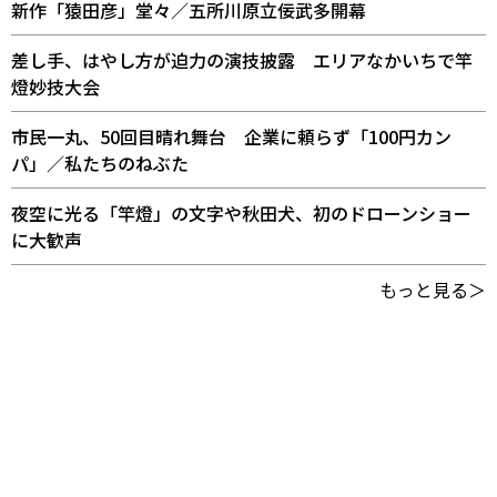
新作「猿田彦」堂々／五所川原立佞武多開幕
差し手、はやし方が迫力の演技披露 エリアなかいちで竿
燈妙技大会
市民一丸、50回目晴れ舞台 企業に頼らず「100円カン
パ」／私たちのねぶた
夜空に光る「竿燈」の文字や秋田犬、初のドローンショー
に大歓声
もっと見る＞