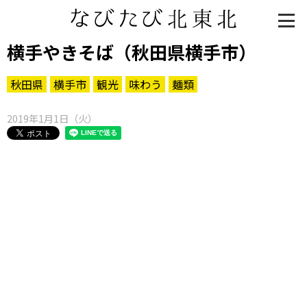
横手やきそば（秋田県横手市）
秋田県
横手市
観光
味わう
麺類
2019年1月1日（火）
知る一覧
世界遺産
文化・歴史
パワースポット
ミステリー
観る一覧
桜
花
紅葉
楽しむ一覧
まつり・イベント
聖地
おみやげ・特産
道の駅・産直
鉄道
アウトドア・レジャー