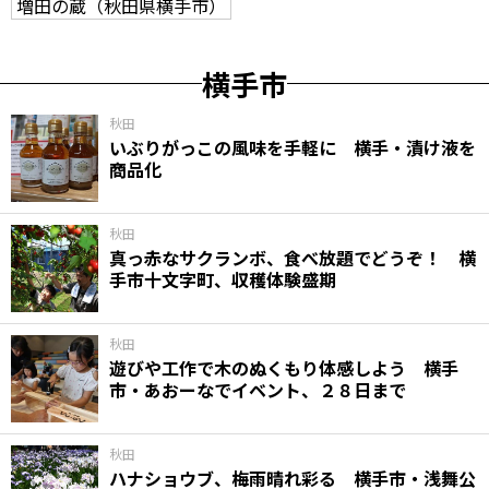
増田の蔵（秋田県横手市）
横手市
秋田
いぶりがっこの風味を手軽に 横手・漬け液を
商品化
秋田
真っ赤なサクランボ、食べ放題でどうぞ！ 横
手市十文字町、収穫体験盛期
秋田
遊びや工作で木のぬくもり体感しよう 横手
市・あおーなでイベント、２８日まで
秋田
ハナショウブ、梅雨晴れ彩る 横手市・浅舞公