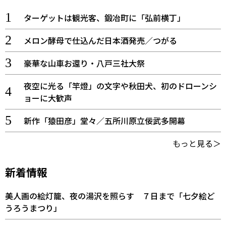
ターゲットは観光客、鍛冶町に「弘前横丁」
メロン酵母で仕込んだ日本酒発売／つがる
豪華な山車お還り・八戸三社大祭
夜空に光る「竿燈」の文字や秋田犬、初のドローンシ
ョーに大歓声
新作「猿田彦」堂々／五所川原立佞武多開幕
もっと見る＞
新着情報
美人画の絵灯籠、夜の湯沢を照らす ７日まで「七夕絵ど
うろうまつり」