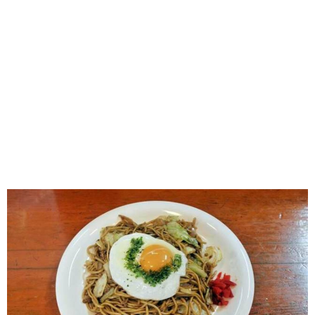
味わう一覧
麺類
ご当地グルメ
酒
スイーツ
癒す一覧
温泉
自然
宿泊
青森県
岩手県
秋田県