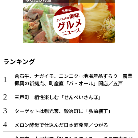
ランキング
倉石牛、ナガイモ、ニンニク…地場産品ずらり 農業
振興の新拠点、町産直「バ・オール」開店／五戸
三戸町 相性楽しむ「せんべいさんぽ」
ターゲットは観光客、鍛冶町に「弘前横丁」
メロン酵母で仕込んだ日本酒発売／つがる