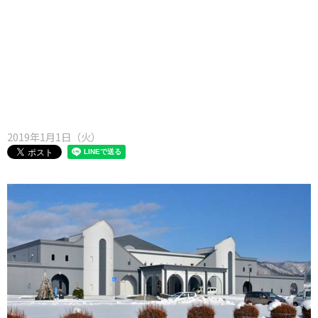
味わう一覧
麺類
ご当地グルメ
酒
スイーツ
癒す一覧
温泉
自然
宿泊
青森県
岩手県
秋田県
2019年1月1日（火）