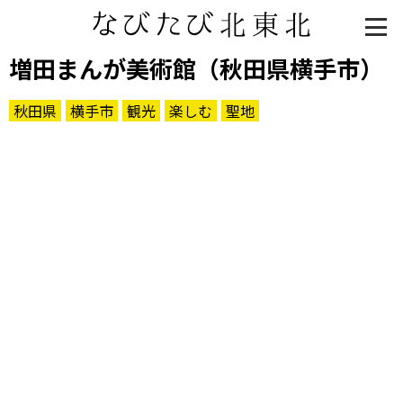
増田まんが美術館（秋田県横手市）
秋田県
横手市
観光
楽しむ
聖地
知る一覧
世界遺産
文化・歴史
パワースポット
ミステリー
観る一覧
桜
花
紅葉
楽しむ一覧
まつり・イベント
聖地
おみやげ・特産
道の駅・産直
鉄道
アウトドア・レジャー