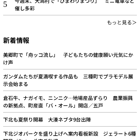
今週末、大潟村で「ひまわりまつり」 ミニ電車など
催し多彩
もっと見る＞
新着情報
美郷町で「舟ッコ流し」 子どもたちの健康願い元気にか
け声
ガンダムたちが夏満喫する作品も 三種町でプラモデル展
示会始まる
倉石牛、ナガイモ、ニンニク…地場産品ずらり 農業振興
の新拠点、町産直「バ・オール」開店／五戸
下北も夏祭り開幕 大湊ネブタ9台出陣
下北ジオパークを盛り上げへ案内看板新設 ジェラート6種