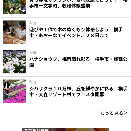
手市十文字町、収穫体験盛期
秋田
遊びや工作で木のぬくもり体感しよう 横手
市・あおーなでイベント、２８日まで
秋田
ハナショウブ、梅雨晴れ彩る 横手市・浅舞公
園
秋田
シバザクラ１０万株、丘を鮮やかに彩る 横手
市・大森リゾート村でフェスタ開幕
もっと見る＞