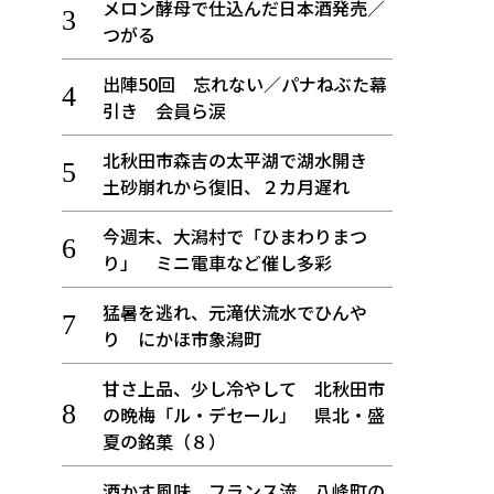
メロン酵母で仕込んだ日本酒発売／
つがる
出陣50回 忘れない／パナねぶた幕
引き 会員ら涙
北秋田市森吉の太平湖で湖水開き
土砂崩れから復旧、２カ月遅れ
今週末、大潟村で「ひまわりまつ
り」 ミニ電車など催し多彩
猛暑を逃れ、元滝伏流水でひんや
り にかほ市象潟町
甘さ上品、少し冷やして 北秋田市
の晩梅「ル・デセール」 県北・盛
夏の銘菓（８）
酒かす風味、フランス流 八峰町の