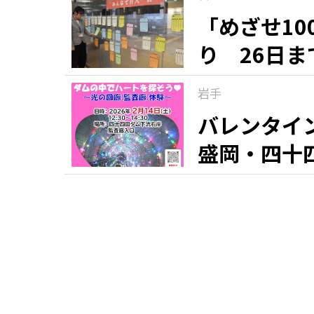
「めざせ1
り 26日
岩手
バレンタイ
盛岡・四十