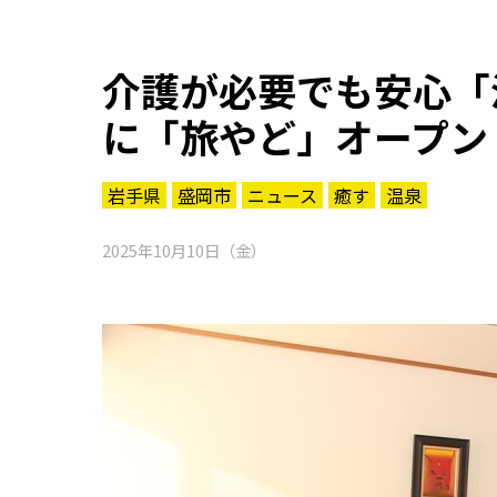
介護が必要でも安心「
に「旅やど」オープン
岩手県
盛岡市
ニュース
癒す
温泉
2025年10月10日（金）
知る一覧
世界遺産
文化・歴史
パワースポット
ミステリー