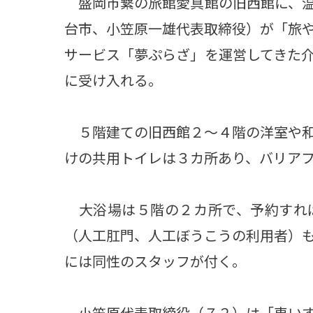
盛岡市繋の旅館愛真館の旧西館に、温
台市、小笠原一雄代表取締役）が「旅
サービス「夢ぷらざ」を運営してきた
に受け入れる。
５階建ての旧西館２～４階の洋室や和
けの共用トイレは３カ所あり、バリア
大浴場は５階の２カ所で、予約すれ
（人工肛門、人工ぼうこうの利用者）
には同性のスタッフが付く。
小笠原代表取締役（７２）は「車いす