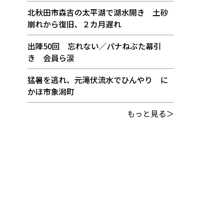
北秋田市森吉の太平湖で湖水開き 土砂
崩れから復旧、２カ月遅れ
出陣50回 忘れない／パナねぶた幕引
き 会員ら涙
猛暑を逃れ、元滝伏流水でひんやり に
かほ市象潟町
もっと見る＞