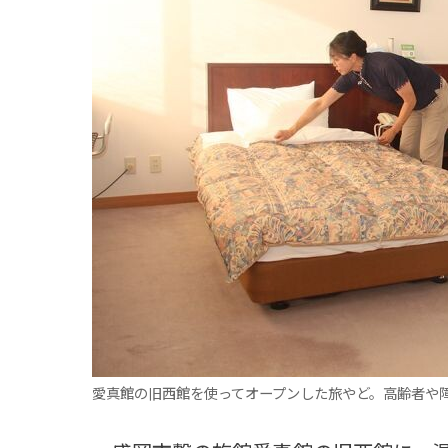
観る一覧
桜
花
紅葉
楽しむ一覧
まつり・イベント
聖地
おみやげ・特産
道の駅・産直
鉄道
アウトドア・レジャー
味わう一覧
麺類
ご当地グルメ
酒
スイーツ
癒す一覧
温泉
自然
宿泊
青森県
岩手県
秋田県
愛真館の旧西館を使ってオープンした旅やど。高齢者や