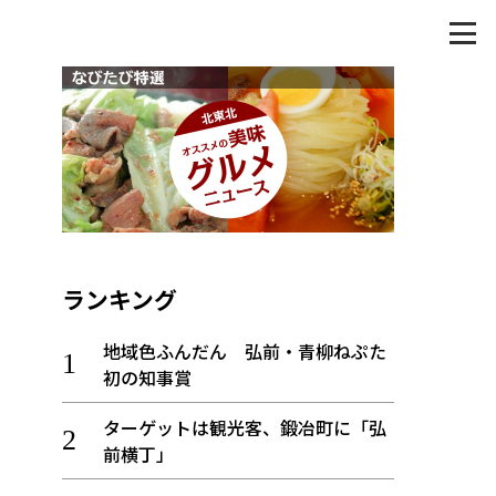
ランキング
地域色ふんだん 弘前・青柳ねぷた
初の知事賞
ターゲットは観光客、鍛冶町に「弘
前横丁」