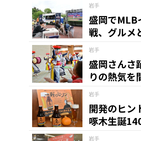
岩手
盛岡でML
戦、グルメ
岩手
盛岡さんさ
りの熱気を
岩手
開発のヒン
啄木生誕14
岩手