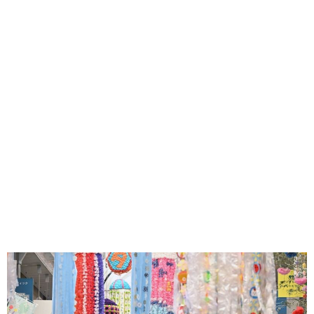
味わう一覧
麺類
ご当地グルメ
酒
スイーツ
癒す一覧
温泉
自然
宿泊
青森県
岩手県
秋田県