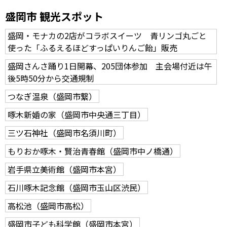
盛岡市 観光スポット
盛岡・モナカの2店がコラボスイーツ 青リンゴ丸ごと
使った「ふるえるほどすっぱいりんご飴」販売
盛岡さんさ踊り1日開幕、205団体参加 主会場付近は午
後5時50分から交通規制
つなぎ温泉（盛岡市繋）
啄木新婚の家（盛岡市中央通三丁目）
三ツ石神社（盛岡市名須川町）
もりおか啄木・賢治青春館（盛岡市中ノ橋通）
岩手県立美術館（盛岡市本宮）
石川啄木記念館（盛岡市玉山区渋民）
高松池（盛岡市高松）
盛岡市子ども科学館（盛岡市本宮）