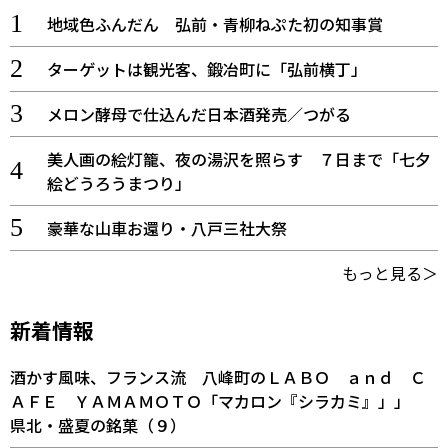
地域色ふんだん 弘前・青柳ねぷた初の知事賞
ターゲットは観光客、鍛冶町に「弘前横丁」
メロン酵母で仕込んだ日本酒発売／つがる
美人画の絵灯籠、夜の湯沢を照らす ７日まで「七夕
絵どうろうまつり」
豪華な山車お還り・八戸三社大祭
もっと見る＞
新着情報
酒かす風味、フランス流 八峰町のＬＡＢＯ ａｎｄ Ｃ
ＡＦＥ ＹＡＭＡＭＯＴＯ「マカロン『シラカミ』」」
県北・盛夏の銘菓（９）