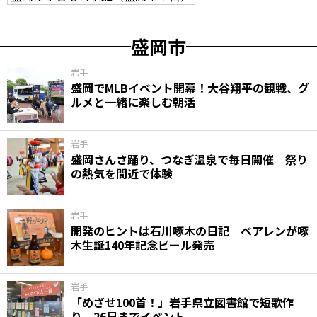
盛岡市
岩手
盛岡でMLBイベント開幕！大谷翔平の観戦、グ
ルメと一緒に楽しむ朝活
岩手
盛岡さんさ踊り、つなぎ温泉で毎日開催 祭り
の熱気を間近で体験
岩手
開発のヒントは石川啄木の日記 ベアレンが啄
木生誕140年記念ビール発売
岩手
「めざせ100首！」岩手県立図書館で短歌作
り 26日までイベント