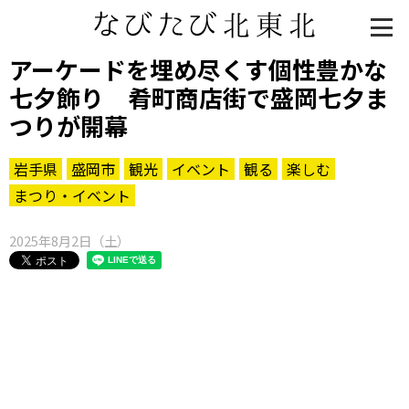
アーケードを埋め尽くす個性豊かな
七夕飾り 肴町商店街で盛岡七夕ま
つりが開幕
岩手県
盛岡市
観光
イベント
観る
楽しむ
まつり・イベント
2025年8月2日（土）
知る一覧
世界遺産
文化・歴史
パワースポット
ミステリー
観る一覧
桜
花
紅葉
楽しむ一覧
まつり・イベント
聖地
おみやげ・特産
道の駅・産直
鉄道
アウトドア・レジャー