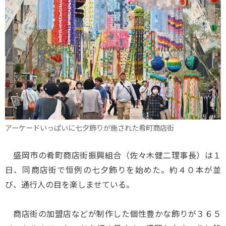
アーケードいっぱいに七夕飾りが施された肴町商店街
盛岡市の肴町商店街振興組合（佐々木健二理事長）は１
日、同商店街で恒例の七夕飾りを始めた。約４０本が並
び、通行人の目を楽しませている。
商店街の加盟店などが制作した個性豊かな飾りが３６５