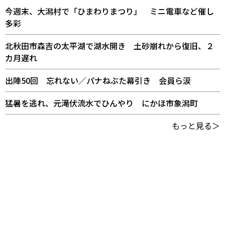
今週末、大潟村で「ひまわりまつり」 ミニ電車など催し
多彩
北秋田市森吉の太平湖で湖水開き 土砂崩れから復旧、２
カ月遅れ
出陣50回 忘れない／パナねぶた幕引き 会員ら涙
猛暑を逃れ、元滝伏流水でひんやり にかほ市象潟町
もっと見る＞