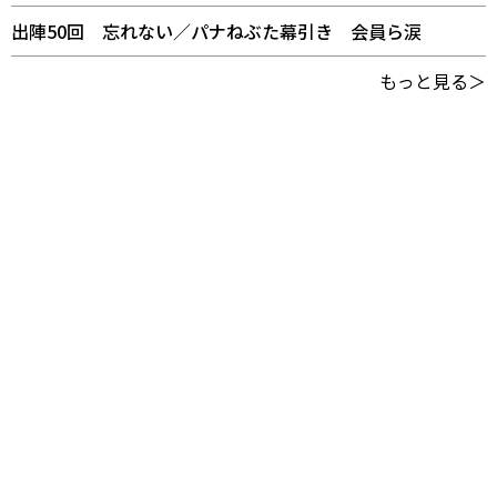
出陣50回 忘れない／パナねぶた幕引き 会員ら涙
もっと見る＞