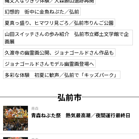
縄文人なりきり体験／大森勝山遺跡再開
幻想的 街中に金魚ねぷた／弘前
夏真っ盛り、ヒマワリ見ごろ／弘前市りんご公園
山田スイッチさんの歩み紹介 弘前市立郷土文学館で企
画展
久渡寺の幽霊画公開、ジョナゴールドさん作品も
ジョナゴールドさんモデル幽霊画登場へ
多彩な体験 初夏に歓声／弘前で「キッズパーク」
弘前市
青森
青森ねぶた祭 熱気最高潮／夜間運行最終日