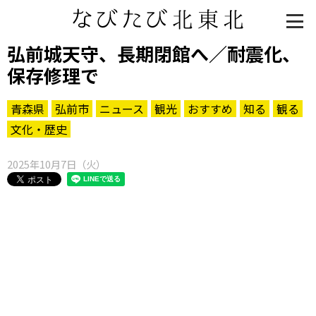
弘前城天守、長期閉館へ／耐震化、
保存修理で
青森県
弘前市
ニュース
観光
おすすめ
知る
観る
文化・歴史
2025年10月7日（火）
知る一覧
世界遺産
文化・歴史
パワースポット
ミステリー
観る一覧
桜
花
紅葉
楽しむ一覧
まつり・イベント
聖地
おみやげ・特産
道の駅・産直
鉄道
アウトドア・レジャー