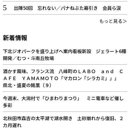
出陣50回 忘れない／パナねぶた幕引き 会員ら涙
もっと見る＞
新着情報
下北ジオパークを盛り上げへ案内看板新設 ジェラート6種
開発／むつ・斗南丘牧場
酒かす風味、フランス流 八峰町のＬＡＢＯ ａｎｄ Ｃ
ＡＦＥ ＹＡＭＡＭＯＴＯ「マカロン『シラカミ』」」
県北・盛夏の銘菓（９）
今週末、大潟村で「ひまわりまつり」 ミニ電車など催し
多彩
北秋田市森吉の太平湖で湖水開き 土砂崩れから復旧、２
カ月遅れ