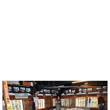
味わう一覧
麺類
ご当地グルメ
酒
スイーツ
癒す一覧
温泉
自然
宿泊
青森県
岩手県
秋田県