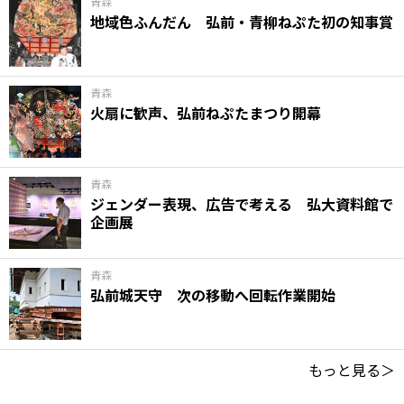
青森
地域色ふんだん 弘前・青柳ねぷた初の知事賞
青森
火扇に歓声、弘前ねぷたまつり開幕
青森
ジェンダー表現、広告で考える 弘大資料館で
企画展
青森
弘前城天守 次の移動へ回転作業開始
もっと見る＞