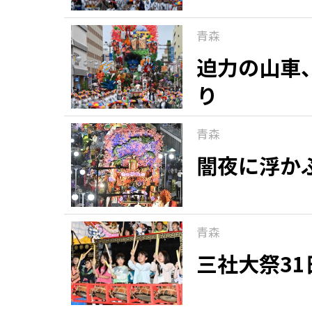
青森
迫力の山車
り
青森
闇夜に浮か
青森
三社大祭3