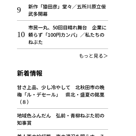
新作「猿田彦」堂々／五所川原立佞
武多開幕
市民一丸、50回目晴れ舞台 企業に
頼らず「100円カンパ」／私たちの
ねぶた
もっと見る＞
新着情報
甘さ上品、少し冷やして 北秋田市の晩
梅「ル・デセール」 県北・盛夏の銘菓
（８）
地域色ふんだん 弘前・青柳ねぷた初の
知事賞