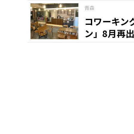
青森
コワーキン
ン」8月再