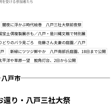
明を受ける参加者たち
闇夜に浮かぶ時代絵巻 八戸三社大祭前夜祭
国宝土偶複製展示も／八戸・是川縄文館で特別展
りどりのバラ見ごろ 佐藤さん夫妻の庭園／八戸
八戸
新緑にツツジ鮮やか 八戸南部氏庭園、18日まで公開
太平洋や草原一望 鮫角灯台、2日から公開
八戸市
お還り・八戸三社大祭