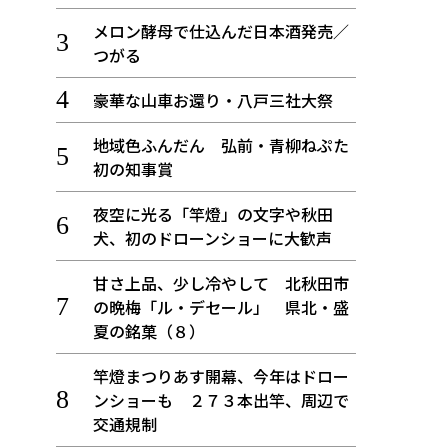
メロン酵母で仕込んだ日本酒発売／
つがる
豪華な山車お還り・八戸三社大祭
地域色ふんだん 弘前・青柳ねぷた
初の知事賞
夜空に光る「竿燈」の文字や秋田
犬、初のドローンショーに大歓声
甘さ上品、少し冷やして 北秋田市
の晩梅「ル・デセール」 県北・盛
夏の銘菓（８）
竿燈まつりあす開幕、今年はドロー
ンショーも ２７３本出竿、周辺で
交通規制