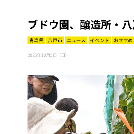
ブドウ園、醸造所・八
青森県
八戸市
ニュース
イベント
おすすめ
2025年10月5日（日）
知る一覧
世界遺産
文化・歴史
パワースポット
ミステリー