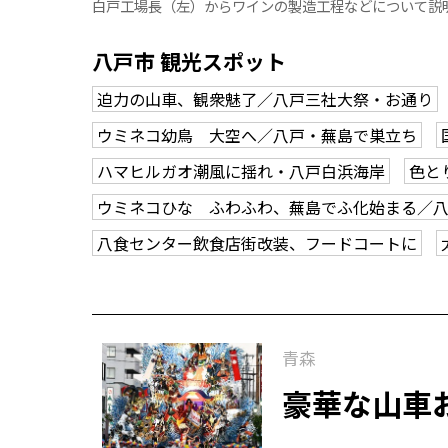
白戸工場長（左）からワインの製造工程などについて説
八戸市 観光スポット
迫力の山車、観衆魅了／八戸三社大祭・お通り
ウミネコ幼鳥 大空へ／八戸・蕪島で巣立ち
ハマヒルガオ潮風に揺れ・八戸白浜海岸
色と
ウミネコひな ふわふわ、蕪島でふ化始まる／
八食センター飲食店街改装、フードコートに
青森
豪華な山車