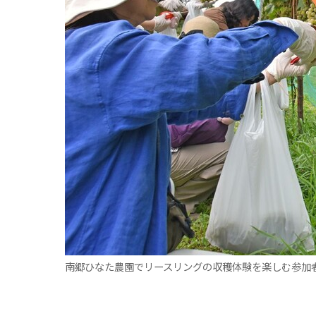
観る一覧
桜
花
紅葉
楽しむ一覧
まつり・イベント
聖地
おみやげ・特産
道の駅・産直
鉄道
アウトドア・レジャー
味わう一覧
麺類
ご当地グルメ
酒
スイーツ
癒す一覧
温泉
自然
宿泊
青森県
岩手県
秋田県
南郷ひなた農園でリースリングの収穫体験を楽しむ参加