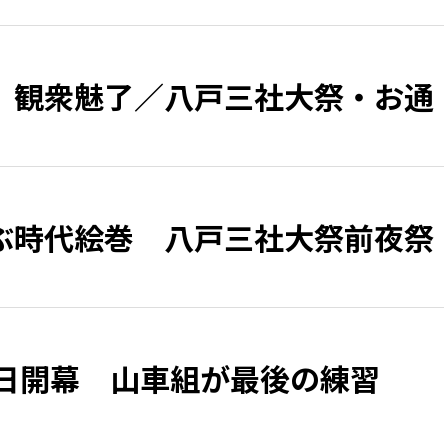
、観衆魅了／八戸三社大祭・お通
ぶ時代絵巻 八戸三社大祭前夜祭
1日開幕 山車組が最後の練習