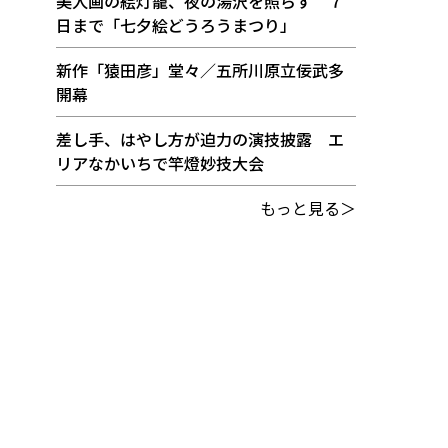
美人画の絵灯籠、夜の湯沢を照らす ７
日まで「七夕絵どうろうまつり」
新作「猿田彦」堂々／五所川原立佞武多
開幕
差し手、はやし方が迫力の演技披露 エ
リアなかいちで竿燈妙技大会
もっと見る＞