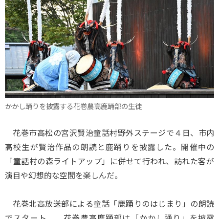
かかし踊りを披露する花巻農高鹿踊部の生徒
花巻市高松の宮沢賢治童話村野外ステージで４日、市内
高校生が賢治作品の朗読と鹿踊りを披露した。開催中の
「童話村の森ライトアップ」に併せて行われ、訪れた客が
演目や幻想的な空間を楽しんだ。
花巻北高放送部による童話「鹿踊りのはじまり」の朗読
でスタート。 花巻農高鹿踊部は「かかし踊り」を披露