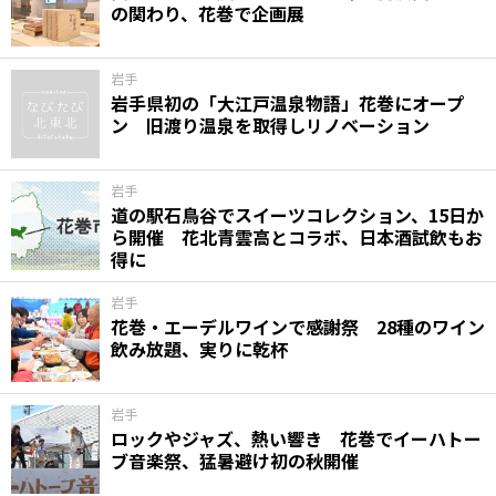
の関わり、花巻で企画展
岩手
岩手県初の「大江戸温泉物語」花巻にオープ
ン 旧渡り温泉を取得しリノベーション
岩手
道の駅石鳥谷でスイーツコレクション、15日か
ら開催 花北青雲高とコラボ、日本酒試飲もお
得に
岩手
花巻・エーデルワインで感謝祭 28種のワイン
飲み放題、実りに乾杯
岩手
ロックやジャズ、熱い響き 花巻でイーハトー
ブ音楽祭、猛暑避け初の秋開催