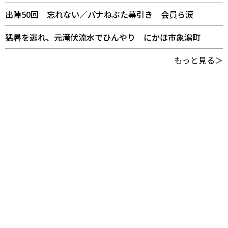
出陣50回 忘れない／パナねぶた幕引き 会員ら涙
猛暑を逃れ、元滝伏流水でひんやり にかほ市象潟町
もっと見る＞