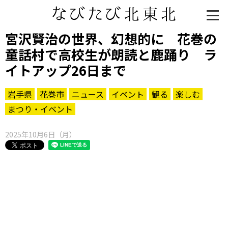
宮沢賢治の世界、幻想的に 花巻の
童話村で高校生が朗読と鹿踊り ラ
イトアップ26日まで
岩手県
花巻市
ニュース
イベント
観る
楽しむ
まつり・イベント
2025年10月6日（月）
知る一覧
世界遺産
文化・歴史
パワースポット
ミステリー
観る一覧
桜
花
紅葉
楽しむ一覧
まつり・イベント
聖地
おみやげ・特産
道の駅・産直
鉄道
アウトドア・レジャー