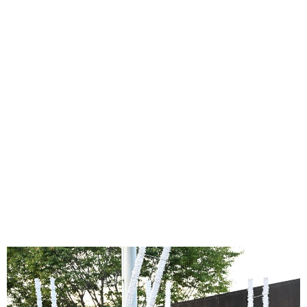
味わう一覧
麺類
ご当地グルメ
酒
スイーツ
癒す一覧
温泉
自然
宿泊
青森県
岩手県
秋田県