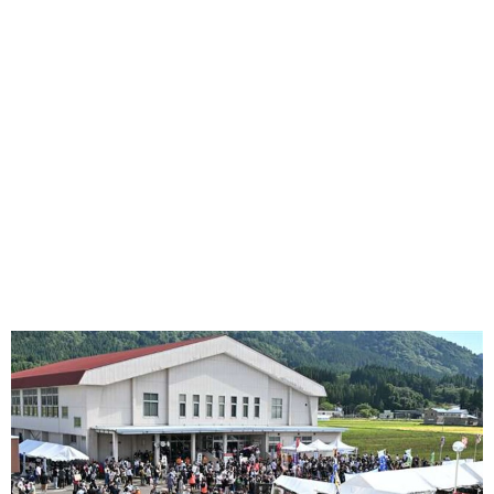
味わう一覧
麺類
ご当地グルメ
酒
スイーツ
癒す一覧
温泉
自然
宿泊
青森県
岩手県
秋田県