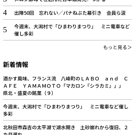
出陣50回 忘れない／パナねぶた幕引き 会員ら涙
今週末、大潟村で「ひまわりまつり」 ミニ電車など
催し多彩
もっと見る＞
新着情報
酒かす風味、フランス流 八峰町のＬＡＢＯ ａｎｄ Ｃ
ＡＦＥ ＹＡＭＡＭＯＴＯ「マカロン『シラカミ』」」
県北・盛夏の銘菓（９）
今週末、大潟村で「ひまわりまつり」 ミニ電車など催し
多彩
北秋田市森吉の太平湖で湖水開き 土砂崩れから復旧、２
カ月遅れ