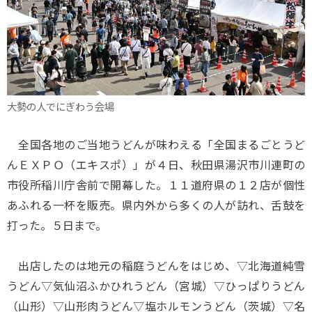
大勢の人でにぎわう会場
全国各地のご当地うどんが味わえる「全国まるごとうど
んＥＸＰＯ（エキスポ）」が４日、秋田県湯沢市川連町の
市役所稲川庁舎前で開幕した。１１道府県の１２店が個性
あふれる一杯を販売。県内外から多くの人が訪れ、舌鼓を
打った。５日まで。
出店したのは地元の稲庭うどんをはじめ、▽北海道純雪
うどん▽気仙沼ふかひれうどん（宮城）▽ひっぱりうどん
（山形）▽山形肉うどん▽塩ホルモンうどん（茨城）▽名