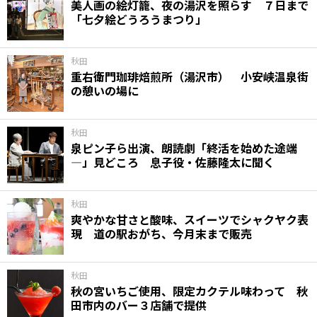
美人画の絵灯籠、夜の湯沢を照らす ７日まで
「七夕絵どうろうまつり」
秋田
重右衛門珈琲焙煎所（湯沢市） 小安峡温泉街
の憩いの場に
秋田
泉ピン子ら出演、朗読劇「終活を始めた途端
―」見どころ 息子役・佐藤隆太に聞く
秋田
爽やかな甘さと酸味、スイーツでシャクヤク表
現 道の駅おがち、今月末まで販売
秋田
秋の宮いちご使用、限定カクテル味わって 秋
田市内のバー３店舗で提供