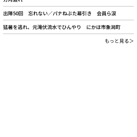
出陣50回 忘れない／パナねぶた幕引き 会員ら涙
猛暑を逃れ、元滝伏流水でひんやり にかほ市象潟町
もっと見る＞