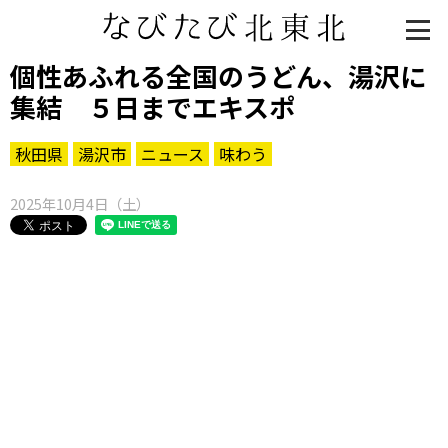
個性あふれる全国のうどん、湯沢に
集結 ５日までエキスポ
秋田県
湯沢市
ニュース
味わう
2025年10月4日（土）
知る一覧
世界遺産
文化・歴史
パワースポット
ミステリー
観る一覧
桜
花
紅葉
楽しむ一覧
まつり・イベント
聖地
おみやげ・特産
道の駅・産直
鉄道
アウトドア・レジャー