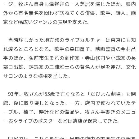
ージ。牧さん自身も津軽弁の一人芝居を演じたほか、県内
外から有名無名を問わず訪ねてくる俳優、歌手、詩人、画
家など幅広いジャンルの表現を支えた。
当時珍しかった地方発のライブカルチャーは東京にも知
れ渡るところとなる。歌手の森田童子、映画監督の今村昌
平のほか、弘前市生まれの劇作家・寺山修司や小説家の長
部日出雄、評論家の三浦雅士らの著名人が足を運び、文化
サロンのような様相を呈した。
93年、牧さんが55歳で亡くなると「だびよん劇場」も閉
館、後に取り壊しとなった。一方、店内で使われていたテ
ーブル、椅子、時計などの備品や、牧さん手書きのメニュ
ー表やライブのポスターなどは遺族が保管してきた。
同展では、これらを生かし当時の店内の雰囲気の再現を