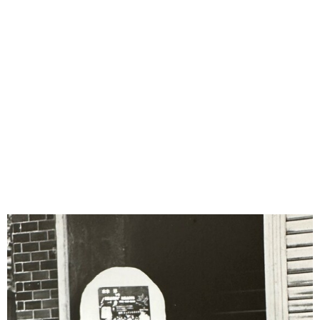
味わう一覧
麺類
ご当地グルメ
酒
スイーツ
癒す一覧
温泉
自然
宿泊
青森県
岩手県
秋田県