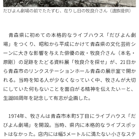
だびよん劇場の前でたたずむ、在りし日の牧良介さん（遺族提供）
青森県に初めての本格的なライブハウス「だびよん劇
場」をつくり、昭和から平成にかけて青森県の文化芸術シ
ーンに大きな影響を与えた俳優の故・牧良介さん（本名・
原剛）の足跡をたどる資料展「牧良介を探せ」が、21日か
ら青森市のリンクステーションホール青森の展示室で開か
れる。当時を知る人が少なくなっていく中、牧さんが大切
にしていた何もないことを面白がる精神を伝えたい－と、
生誕88周年を記念して有志が企画した。
1974年、牧さんは青森市本町5丁目にライブハウス「だ
びよん劇場」を開設。当時、県内に本格的なライブスポッ
トはなかった。店内には幅5メートルに満たない小さなステ