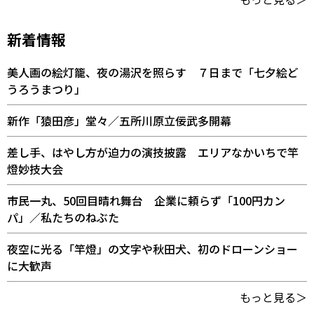
新着情報
美人画の絵灯籠、夜の湯沢を照らす ７日まで「七夕絵ど
うろうまつり」
新作「猿田彦」堂々／五所川原立佞武多開幕
差し手、はやし方が迫力の演技披露 エリアなかいちで竿
燈妙技大会
市民一丸、50回目晴れ舞台 企業に頼らず「100円カン
パ」／私たちのねぶた
夜空に光る「竿燈」の文字や秋田犬、初のドローンショー
に大歓声
もっと見る＞