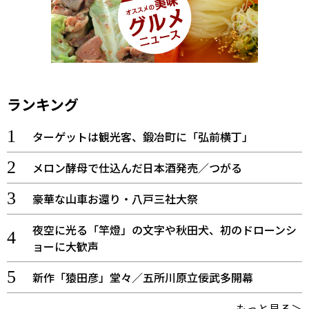
ランキング
ターゲットは観光客、鍛冶町に「弘前横丁」
メロン酵母で仕込んだ日本酒発売／つがる
豪華な山車お還り・八戸三社大祭
夜空に光る「竿燈」の文字や秋田犬、初のドローンシ
ョーに大歓声
新作「猿田彦」堂々／五所川原立佞武多開幕
もっと見る＞