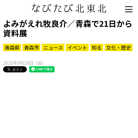
よみがえれ牧良介／青森で21日から
資料展
青森県
青森市
ニュース
イベント
知る
文化・歴史
2025年9月19日（金）
知る一覧
世界遺産
文化・歴史
パワースポット
ミステリー
観る一覧
桜
花
紅葉
楽しむ一覧
まつり・イベント
聖地
おみやげ・特産
道の駅・産直
鉄道
アウトドア・レジャー