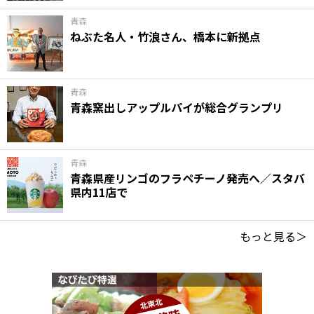
青森
ねぶた名人・竹浪さん、橋本に新拠点
青森
青森窯出しアップルパイが総合グランプリ
青森
青森県産リンゴのフラペチーノ発売へ／スタバ
県内11店で
もっと見る＞