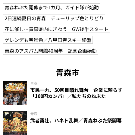
青森ねぶた開幕まで1カ月、ガイド隊が始動
2日連続夏日の青森 チューリップ色とりどり
花に催し…青森県内にぎわう GW後半スタート
ゲレンデも春景色／八甲田春スキー終盤
青森のアスパム開館40周年 記念企画始動
青森市
青森
市民一丸、50回目晴れ舞台 企業に頼らず
「100円カンパ」／私たちのねぶた
青森
武者勇壮、ハネト乱舞／青森ねぶた祭開幕