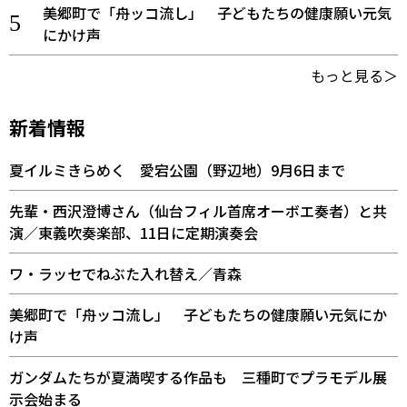
美郷町で「舟ッコ流し」 子どもたちの健康願い元気
にかけ声
もっと見る＞
新着情報
夏イルミきらめく 愛宕公園（野辺地）9月6日まで
先輩・西沢澄博さん（仙台フィル首席オーボエ奏者）と共
演／東義吹奏楽部、11日に定期演奏会
ワ・ラッセでねぶた入れ替え／青森
美郷町で「舟ッコ流し」 子どもたちの健康願い元気にか
け声
ガンダムたちが夏満喫する作品も 三種町でプラモデル展
示会始まる