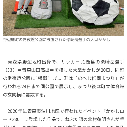
野辺地町の常夜燈公園に設置された柴崎岳選手の大型かかし
青森県野辺地町出身で、サッカーJ1鹿島の柴崎岳選手
（33）＝青森山田高出＝を模した大型かかしが20日、同町
の常夜燈公園に“帰郷”した。町は「のへじ祇園まつり」が
行われる24日まで同公園で展示し、まつり後は町立体育館
の玄関横に常設する。
2020年に青森市油川地区で行われたイベント「かかしロ
ード280」に登場した作品で、ねぶた師の北村蓮明さんが手