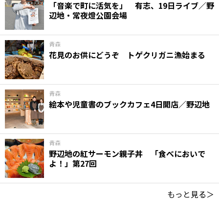
「音楽で町に活気を」 有志、19日ライブ／野
辺地・常夜燈公園会場
青森
花見のお供にどうぞ トゲクリガニ漁始まる
青森
絵本や児童書のブックカフェ4日開店／野辺地
青森
野辺地の紅サーモン親子丼 「食べにおいで
よ！」第27回
もっと見る＞