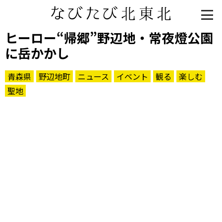
ヒーロー“帰郷”野辺地・常夜燈公園
に岳かかし
青森県
野辺地町
ニュース
イベント
観る
楽しむ
聖地
知る一覧
世界遺産
文化・歴史
パワースポット
ミステリー
観る一覧
桜
花
紅葉
楽しむ一覧
まつり・イベント
聖地
おみやげ・特産
道の駅・産直
鉄道
アウトドア・レジャー