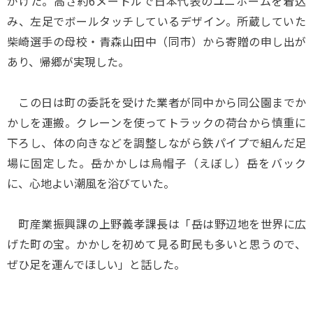
がけた。高さ約6メートルで日本代表のユニホームを着込
み、左足でボールタッチしているデザイン。所蔵していた
柴崎選手の母校・青森山田中（同市）から寄贈の申し出が
あり、帰郷が実現した。
この日は町の委託を受けた業者が同中から同公園までか
かしを運搬。クレーンを使ってトラックの荷台から慎重に
下ろし、体の向きなどを調整しながら鉄パイプで組んだ足
場に固定した。岳かかしは烏帽子（えぼし）岳をバック
に、心地よい潮風を浴びていた。
町産業振興課の上野義孝課長は「岳は野辺地を世界に広
げた町の宝。かかしを初めて見る町民も多いと思うので、
ぜひ足を運んでほしい」と話した。