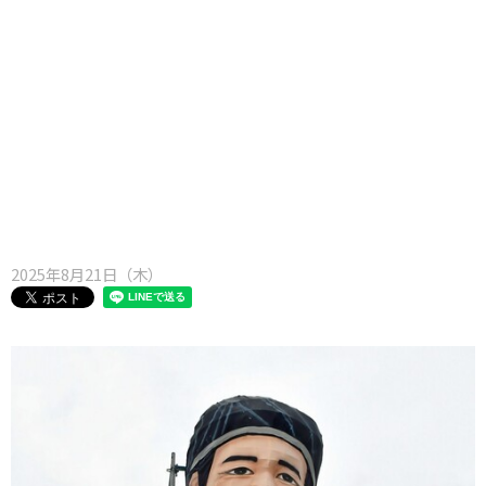
味わう一覧
麺類
ご当地グルメ
酒
スイーツ
癒す一覧
温泉
自然
宿泊
青森県
岩手県
秋田県
2025年8月21日（木）