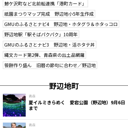
鯵ケ沢町など北前船連携「港町カード」
祇園まつりマップ完成 野辺地小5年生作成
GMUのふるさとナビ4 野辺地・ホタグラ＆ホタっコロ
野辺地駅「駅そばパクパク」10周年
GMUのふるさとナビ3 野辺地・活ホタテ丼
縄文カード第2弾、青森県の出土品網羅
笹餅作り盛ん 旧暦の節句に合わせ／野辺地
野辺地町
青森
夏イルミきらめく 愛宕公園（野辺地）9月6日
まで
青森