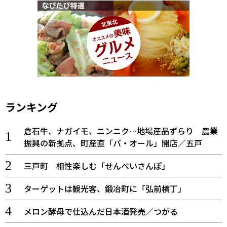
ランキング
倉石牛、ナガイモ、ニンニク…地場産品ずらり 農業
振興の新拠点、町産直「バ・オール」開店／五戸
三戸町 相性楽しむ「せんべいさんぽ」
ターゲットは観光客、鍛冶町に「弘前横丁」
メロン酵母で仕込んだ日本酒発売／つがる