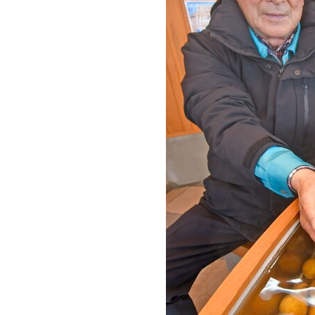
観る一覧
桜
花
紅葉
楽しむ一覧
まつり・イベント
聖地
おみやげ・特産
道の駅・産直
鉄道
アウトドア・レジャー
味わう一覧
麺類
ご当地グルメ
酒
スイーツ
癒す一覧
温泉
自然
宿泊
青森県
岩手県
秋田県