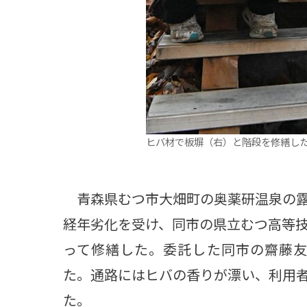
ヒバ材で板塀（右）と階段を修繕し
青森県むつ市大畑町の奥薬研温泉の露
経年劣化を受け、同市の県立むつ高等
って修繕した。委託した同市の齋藤友
た。通路にはヒバの香りが漂い、利用
た。