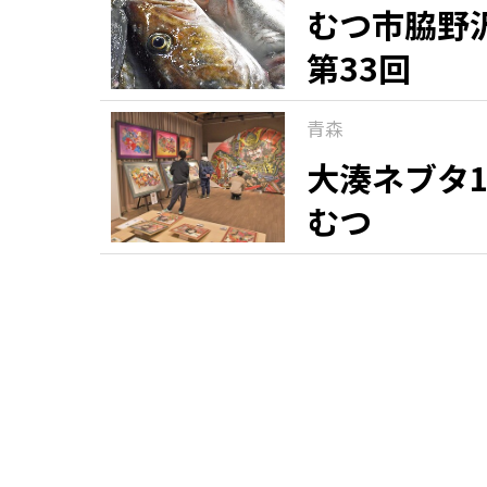
むつ市脇野
第33回
青森
大湊ネブタ1
むつ