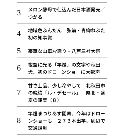
メロン酵母で仕込んだ日本酒発売／
つがる
地域色ふんだん 弘前・青柳ねぷた
初の知事賞
豪華な山車お還り・八戸三社大祭
夜空に光る「竿燈」の文字や秋田
犬、初のドローンショーに大歓声
甘さ上品、少し冷やして 北秋田市
の晩梅「ル・デセール」 県北・盛
夏の銘菓（８）
竿燈まつりあす開幕、今年はドロー
ンショーも ２７３本出竿、周辺で
交通規制