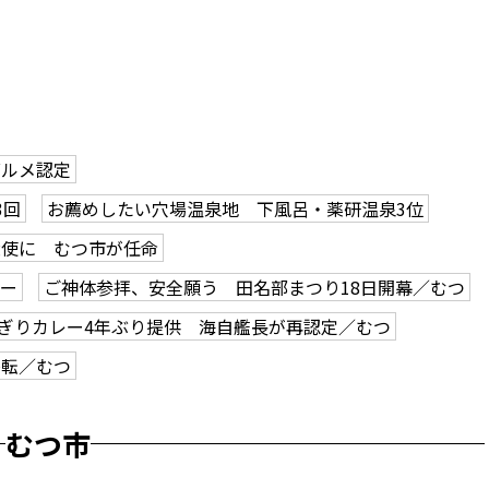
グルメ認定
3回
お薦めしたい穴場温泉地 下風呂・薬研温泉3位
大使に むつ市が任命
アー
ご神体参拝、安全願う 田名部まつり18日開幕／むつ
ぎりカレー4年ぶり提供 海自艦長が再認定／むつ
移転／むつ
むつ市