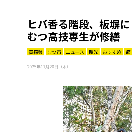
ヒバ香る階段、板塀に
むつ高技専生が修繕
青森県
むつ市
ニュース
観光
おすすめ
癒
2025年11月20日（木）
知る一覧
世界遺産
文化・歴史
パワースポット
ミステリー