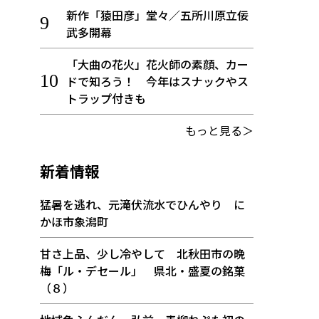
新作「猿田彦」堂々／五所川原立佞
武多開幕
「大曲の花火」花火師の素顔、カー
ドで知ろう！ 今年はスナックやス
トラップ付きも
もっと見る＞
新着情報
猛暑を逃れ、元滝伏流水でひんやり に
かほ市象潟町
甘さ上品、少し冷やして 北秋田市の晩
梅「ル・デセール」 県北・盛夏の銘菓
（８）