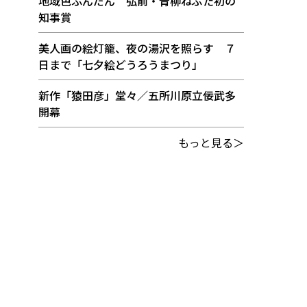
地域色ふんだん 弘前・青柳ねぷた初の
知事賞
美人画の絵灯籠、夜の湯沢を照らす ７
日まで「七夕絵どうろうまつり」
新作「猿田彦」堂々／五所川原立佞武多
開幕
もっと見る＞