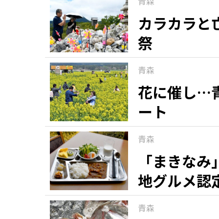
青森
カラカラと
祭
青森
花に催し…
ート
青森
「まきなみ
地グルメ認
青森