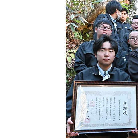
観る一覧
桜
花
紅葉
楽しむ一覧
まつり・イベント
聖地
おみやげ・特産
道の駅・産直
鉄道
アウトドア・レジャー
味わう一覧
麺類
ご当地グルメ
酒
スイーツ
癒す一覧
温泉
自然
宿泊
青森県
岩手県
秋田県