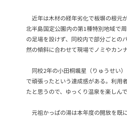
近年は木材の経年劣化で板塀の根元が
北半島国定公園内の第1種特別地域で
の足場を設けず、同校内で部分ごとの
然の傾斜に合わせて現場でノミやカン
同校2年の小田桐颯星（りゅうせい）
で頑張ったという達成感がある。利用
たと思うので、ゆっくり温泉を楽しん
元祖かっぱの湯は本年度の開放を既に