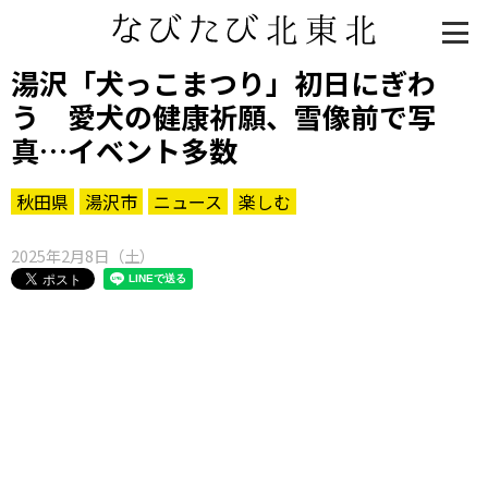
湯沢「犬っこまつり」初日にぎわ
う 愛犬の健康祈願、雪像前で写
真…イベント多数
秋田県
湯沢市
ニュース
楽しむ
2025年2月8日（土）
知る一覧
世界遺産
文化・歴史
パワースポット
ミステリー
観る一覧
桜
花
紅葉
楽しむ一覧
まつり・イベント
聖地
おみやげ・特産
道の駅・産直
鉄道
アウトドア・レジャー