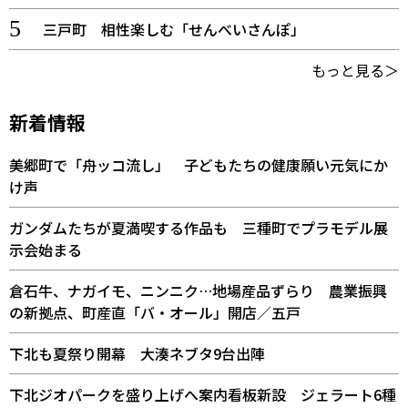
三戸町 相性楽しむ「せんべいさんぽ」
もっと見る＞
新着情報
美郷町で「舟ッコ流し」 子どもたちの健康願い元気にか
け声
ガンダムたちが夏満喫する作品も 三種町でプラモデル展
示会始まる
倉石牛、ナガイモ、ニンニク…地場産品ずらり 農業振興
の新拠点、町産直「バ・オール」開店／五戸
下北も夏祭り開幕 大湊ネブタ9台出陣
下北ジオパークを盛り上げへ案内看板新設 ジェラート6種