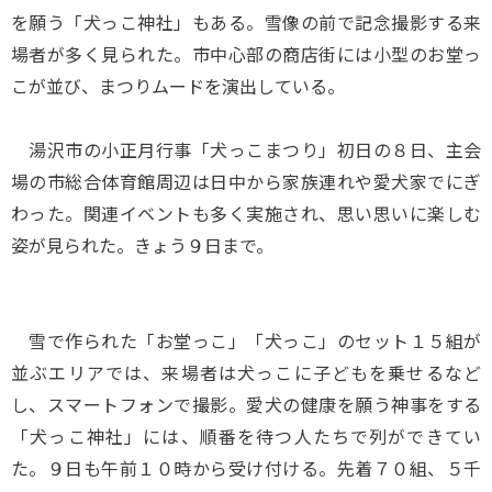
を願う「犬っこ神社」もある。雪像の前で記念撮影する来
場者が多く見られた。市中心部の商店街には小型のお堂っ
こが並び、まつりムードを演出している。
湯沢市の小正月行事「犬っこまつり」初日の８日、主会
場の市総合体育館周辺は日中から家族連れや愛犬家でにぎ
わった。関連イベントも多く実施され、思い思いに楽しむ
姿が見られた。きょう９日まで。
雪で作られた「お堂っこ」「犬っこ」のセット１５組が
並ぶエリアでは、来場者は犬っこに子どもを乗せるなど
し、スマートフォンで撮影。愛犬の健康を願う神事をする
「犬っこ神社」には、順番を待つ人たちで列ができてい
た。９日も午前１０時から受け付ける。先着７０組、５千