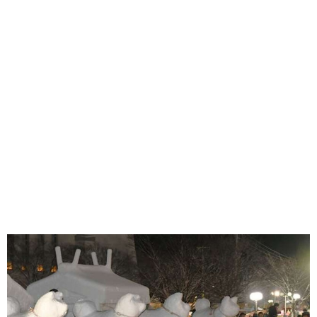
味わう一覧
麺類
ご当地グルメ
酒
スイーツ
癒す一覧
温泉
自然
宿泊
青森県
岩手県
秋田県