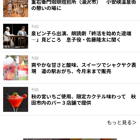
重右衛門珈琲焙煎所（湯沢市） 小安峡温泉街
の憩いの場に
秋田
泉ピン子ら出演、朗読劇「終活を始めた途端
―」見どころ 息子役・佐藤隆太に聞く
秋田
爽やかな甘さと酸味、スイーツでシャクヤク表
現 道の駅おがち、今月末まで販売
秋田
秋の宮いちご使用、限定カクテル味わって 秋
田市内のバー３店舗で提供
もっと見る＞