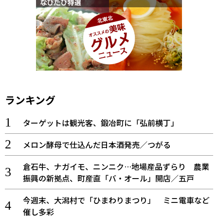
ランキング
ターゲットは観光客、鍛冶町に「弘前横丁」
メロン酵母で仕込んだ日本酒発売／つがる
倉石牛、ナガイモ、ニンニク…地場産品ずらり 農業
振興の新拠点、町産直「バ・オール」開店／五戸
今週末、大潟村で「ひまわりまつり」 ミニ電車など
催し多彩