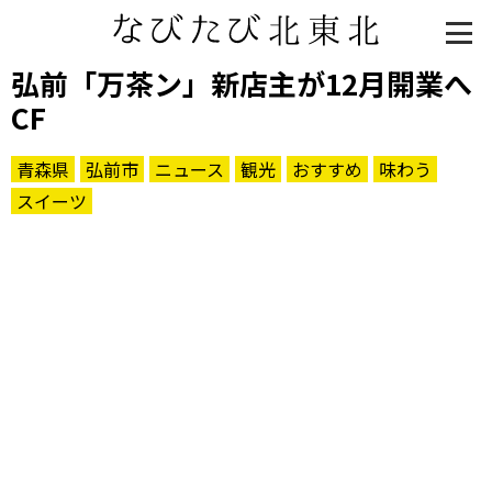
弘前「万茶ン」新店主が12月開業へ
CF
青森県
弘前市
ニュース
観光
おすすめ
味わう
スイーツ
知る一覧
世界遺産
文化・歴史
パワースポット
ミステリー
観る一覧
桜
花
紅葉
楽しむ一覧
まつり・イベント
聖地
おみやげ・特産
道の駅・産直
鉄道
アウトドア・レジャー