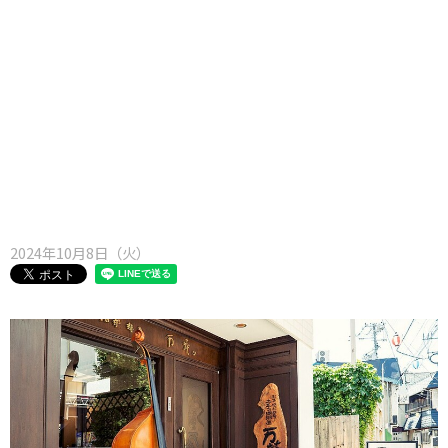
味わう一覧
麺類
ご当地グルメ
酒
スイーツ
癒す一覧
温泉
自然
宿泊
青森県
岩手県
秋田県
2024年10月8日（火）