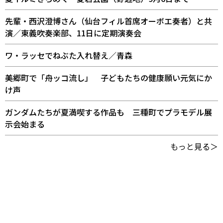
先輩・西沢澄博さん（仙台フィル首席オーボエ奏者）と共
演／東義吹奏楽部、11日に定期演奏会
ワ・ラッセでねぶた入れ替え／青森
美郷町で「舟ッコ流し」 子どもたちの健康願い元気にか
け声
ガンダムたちが夏満喫する作品も 三種町でプラモデル展
示会始まる
もっと見る＞