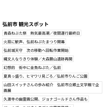
弘前市 観光スポット
青森ねぶた祭 熱気最高潮／夜間運行最終日
火扇に歓声、弘前ねぷたまつり開幕
弘前城天守 次の移動へ回転作業開始
縄文人なりきり体験／大森勝山遺跡再開
幻想的 街中に金魚ねぷた／弘前
夏真っ盛り、ヒマワリ見ごろ／弘前市りんご公園
山田スイッチさんの歩み紹介 弘前市立郷土文学館で企
画展
久渡寺の幽霊画公開、ジョナゴールドさん作品も