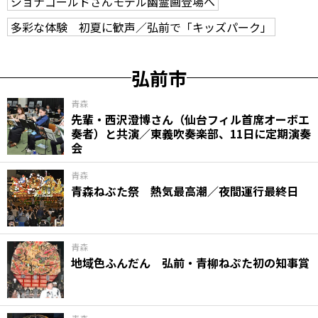
ジョナゴールドさんモデル幽霊画登場へ
多彩な体験 初夏に歓声／弘前で「キッズパーク」
弘前市
青森
先輩・西沢澄博さん（仙台フィル首席オーボエ
奏者）と共演／東義吹奏楽部、11日に定期演奏
会
青森
青森ねぶた祭 熱気最高潮／夜間運行最終日
青森
地域色ふんだん 弘前・青柳ねぷた初の知事賞