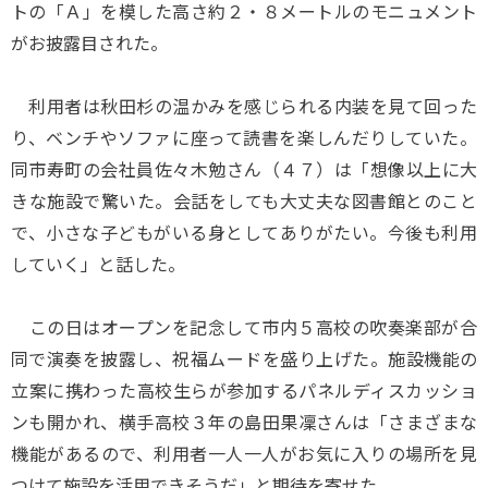
トの「Ａ」を模した高さ約２・８メートルのモニュメント
がお披露目された。
利用者は秋田杉の温かみを感じられる内装を見て回った
り、ベンチやソファに座って読書を楽しんだりしていた。
同市寿町の会社員佐々木勉さん（４７）は「想像以上に大
きな施設で驚いた。会話をしても大丈夫な図書館とのこと
で、小さな子どもがいる身としてありがたい。今後も利用
していく」と話した。
この日はオープンを記念して市内５高校の吹奏楽部が合
同で演奏を披露し、祝福ムードを盛り上げた。施設機能の
立案に携わった高校生らが参加するパネルディスカッショ
ンも開かれ、横手高校３年の島田果凜さんは「さまざまな
機能があるので、利用者一人一人がお気に入りの場所を見
つけて施設を活用できそうだ」と期待を寄せた。