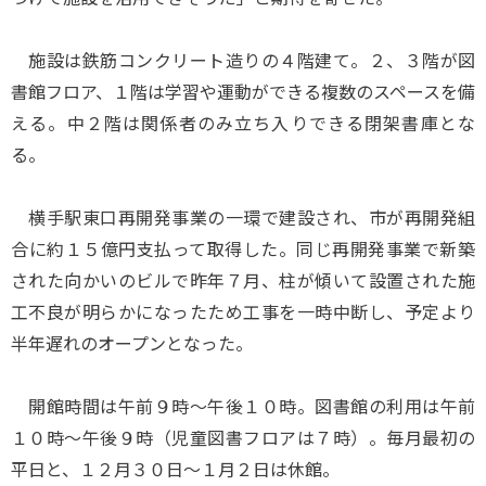
施設は鉄筋コンクリート造りの４階建て。２、３階が図
書館フロア、１階は学習や運動ができる複数のスペースを備
える。中２階は関係者のみ立ち入りできる閉架書庫とな
る。
横手駅東口再開発事業の一環で建設され、市が再開発組
合に約１５億円支払って取得した。同じ再開発事業で新築
された向かいのビルで昨年７月、柱が傾いて設置された施
工不良が明らかになったため工事を一時中断し、予定より
半年遅れのオープンとなった。
開館時間は午前９時～午後１０時。図書館の利用は午前
１０時～午後９時（児童図書フロアは７時）。毎月最初の
平日と、１２月３０日～１月２日は休館。