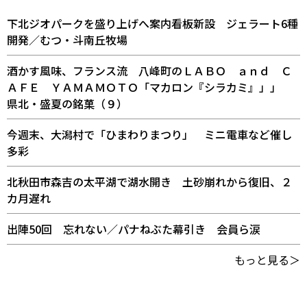
下北ジオパークを盛り上げへ案内看板新設 ジェラート6種
開発／むつ・斗南丘牧場
酒かす風味、フランス流 八峰町のＬＡＢＯ ａｎｄ Ｃ
ＡＦＥ ＹＡＭＡＭＯＴＯ「マカロン『シラカミ』」」
県北・盛夏の銘菓（９）
今週末、大潟村で「ひまわりまつり」 ミニ電車など催し
多彩
北秋田市森吉の太平湖で湖水開き 土砂崩れから復旧、２
カ月遅れ
出陣50回 忘れない／パナねぶた幕引き 会員ら涙
もっと見る＞