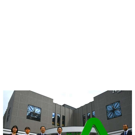
味わう一覧
麺類
ご当地グルメ
酒
スイーツ
癒す一覧
温泉
自然
宿泊
青森県
岩手県
秋田県