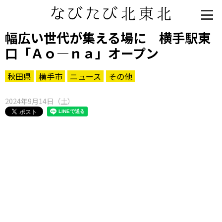
幅広い世代が集える場に 横手駅東
口「Ａｏ―ｎａ」オープン
秋田県
横手市
ニュース
その他
2024年9月14日（土）
知る一覧
世界遺産
文化・歴史
パワースポット
ミステリー
観る一覧
桜
花
紅葉
楽しむ一覧
まつり・イベント
聖地
おみやげ・特産
道の駅・産直
鉄道
アウトドア・レジャー