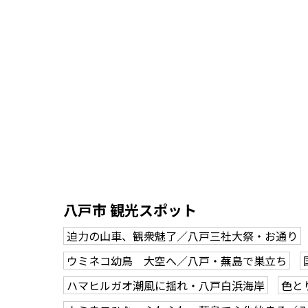
八戸市 観光スポット
迫力の山車、観衆魅了／八戸三社大祭・お通り
ウミネコ幼鳥 大空へ／八戸・蕪島で巣立ち
ハマヒルガオ潮風に揺れ・八戸白浜海岸
色と