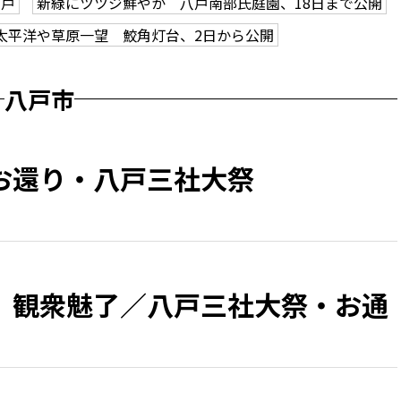
八戸
新緑にツツジ鮮やか 八戸南部氏庭園、18日まで公開
太平洋や草原一望 鮫角灯台、2日から公開
八戸市
お還り・八戸三社大祭
、観衆魅了／八戸三社大祭・お通