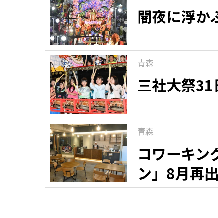
闇夜に浮か
青森
三社大祭3
青森
コワーキン
ン」8月再