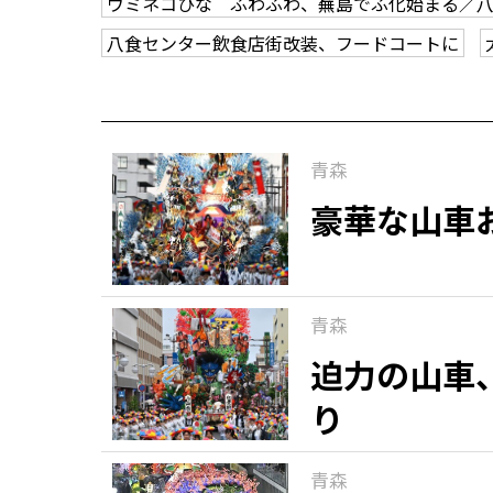
ウミネコひな ふわふわ、蕪島でふ化始まる／
八食センター飲食店街改装、フードコートに
青森
豪華な山車
青森
迫力の山車
り
青森