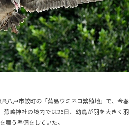
県八戸市鮫町の「蕪島ウミネコ繁殖地」で、今春
。蕪嶋神社の境内では26日、幼鳥が羽を大きく羽
空を舞う準備をしていた。