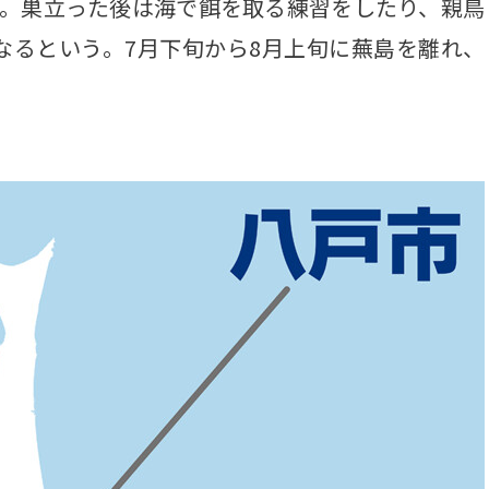
。巣立った後は海で餌を取る練習をしたり、親鳥
なるという。7月下旬から8月上旬に蕪島を離れ、