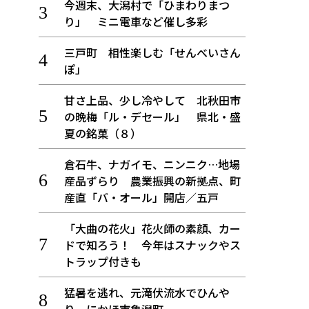
今週末、大潟村で「ひまわりまつ
り」 ミニ電車など催し多彩
三戸町 相性楽しむ「せんべいさん
ぽ」
甘さ上品、少し冷やして 北秋田市
の晩梅「ル・デセール」 県北・盛
夏の銘菓（８）
倉石牛、ナガイモ、ニンニク…地場
産品ずらり 農業振興の新拠点、町
産直「バ・オール」開店／五戸
「大曲の花火」花火師の素顔、カー
ドで知ろう！ 今年はスナックやス
トラップ付きも
猛暑を逃れ、元滝伏流水でひんや