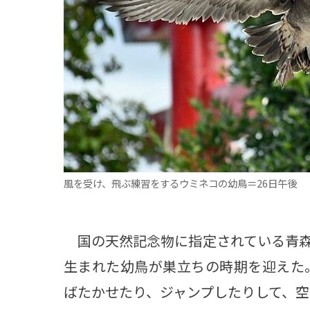
観る一覧
桜
花
紅葉
楽しむ一覧
まつり・イベント
聖地
おみやげ・特産
道の駅・産直
鉄道
アウトドア・レジャー
味わう一覧
麺類
ご当地グルメ
酒
スイーツ
癒す一覧
温泉
自然
宿泊
風を受け、飛ぶ練習をするウミネコの幼鳥＝26日午後
青森県
岩手県
秋田県
国の天然記念物に指定されている青森
生まれた幼鳥が巣立ちの時期を迎えた
ばたかせたり、ジャンプしたりして、