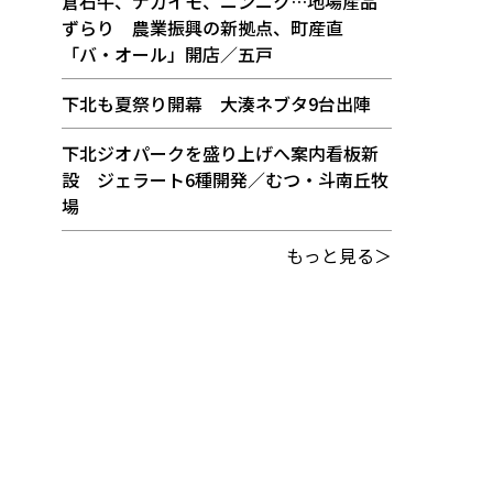
倉石牛、ナガイモ、ニンニク…地場産品
ずらり 農業振興の新拠点、町産直
「バ・オール」開店／五戸
下北も夏祭り開幕 大湊ネブタ9台出陣
下北ジオパークを盛り上げへ案内看板新
設 ジェラート6種開発／むつ・斗南丘牧
場
もっと見る＞