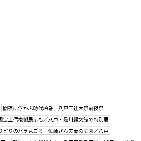
闇夜に浮かぶ時代絵巻 八戸三社大祭前夜祭
国宝土偶複製展示も／八戸・是川縄文館で特別展
りどりのバラ見ごろ 佐藤さん夫妻の庭園／八戸