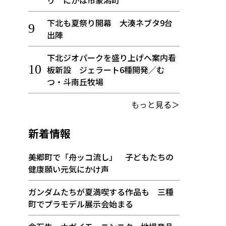
り にかほ市象潟町
下北も夏祭り開幕 大湊ネブタ9台
出陣
下北ジオパークを盛り上げへ案内看
板新設 ジェラート6種開発／む
つ・斗南丘牧場
もっと見る＞
新着情報
美郷町で「舟ッコ流し」 子どもたちの
健康願い元気にかけ声
ガンダムたちが夏満喫する作品も 三種
町でプラモデル展示会始まる