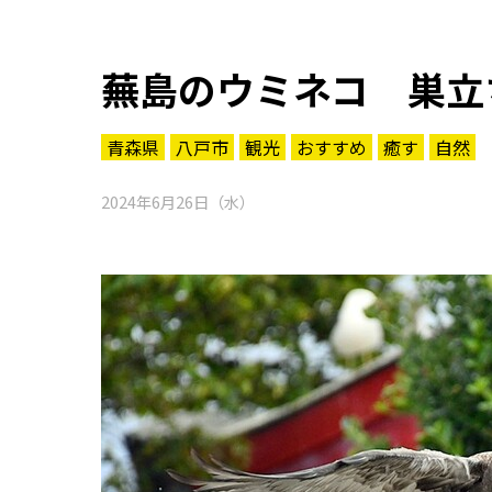
蕪島のウミネコ 巣立
青森県
八戸市
観光
おすすめ
癒す
自然
2024年6月26日（水）
知る一覧
世界遺産
文化・歴史
パワースポット
ミステリー