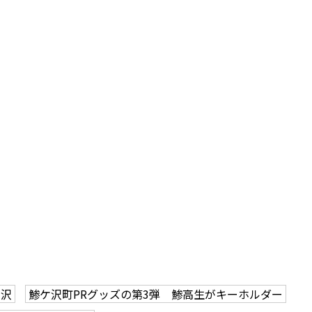
ケ沢
鯵ケ沢町PRグッズの第3弾 鯵高生がキーホルダー