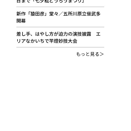
日まで「七夕絵どうろうまつり」
新作「猿田彦」堂々／五所川原立佞武多
開幕
差し手、はやし方が迫力の演技披露 エ
リアなかいちで竿燈妙技大会
もっと見る＞