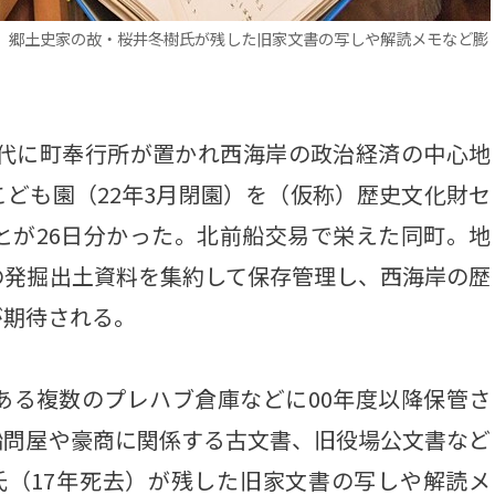
。郷土史家の故・桜井冬樹氏が残した旧家文書の写しや解読メモなど膨
時代に町奉行所が置かれ西海岸の政治経済の中心地
ども園（22年3月閉園）を（仮称）歴史文化財セ
とが26日分かった。北前船交易で栄えた同町。地
の発掘出土資料を集約して保存管理し、西海岸の歴
が期待される。
る複数のプレハブ倉庫などに00年度以降保管さ
船問屋や豪商に関係する古文書、旧役場公文書など
氏（17年死去）が残した旧家文書の写しや解読メ