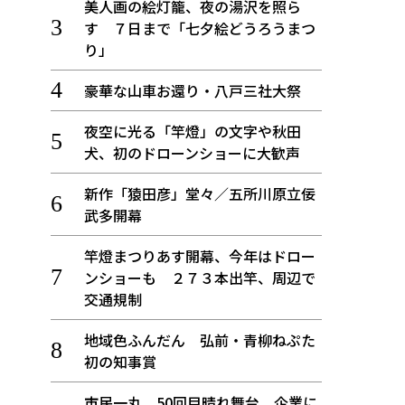
美人画の絵灯籠、夜の湯沢を照ら
す ７日まで「七夕絵どうろうまつ
り」
豪華な山車お還り・八戸三社大祭
夜空に光る「竿燈」の文字や秋田
犬、初のドローンショーに大歓声
新作「猿田彦」堂々／五所川原立佞
武多開幕
竿燈まつりあす開幕、今年はドロー
ンショーも ２７３本出竿、周辺で
交通規制
地域色ふんだん 弘前・青柳ねぷた
初の知事賞
市民一丸、50回目晴れ舞台 企業に