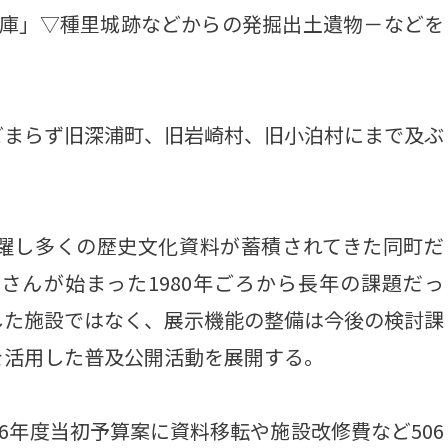
文庫」▽種里城跡などからの発掘出土遺物－などを
まらず旧深浦町、旧岩崎村、旧小泊村にまで及ぶ
躍し多くの歴史文化資料が蓄積されてきた同町だ
さんが始まった1980年ごろから長年の課題だっ
した施設ではなく、展示機能の整備は今後の検討課
を活用した普及公開活動を展開する。
6年度当初予算案に資料移転や施設改修費など506