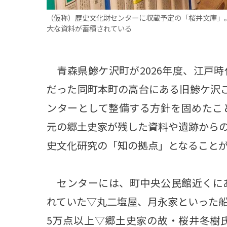
（仮称）歴史文化財センターに収蔵予定の「桜井文庫」
大な資料が蓄積されている
青森県鯵ケ沢町が2026年度、江戸
だった同町本町の高台にある旧鯵ケ沢こ
ンターとして整備する方針を固めたこ
元の郷土史家が残した資料や遺跡から
史文化研究の「知の拠点」となること
センターには、町中央公民館近くにあ
れていた▽丸二塩屋、月永家といった
5万点以上▽郷土史家の故・桜井冬樹