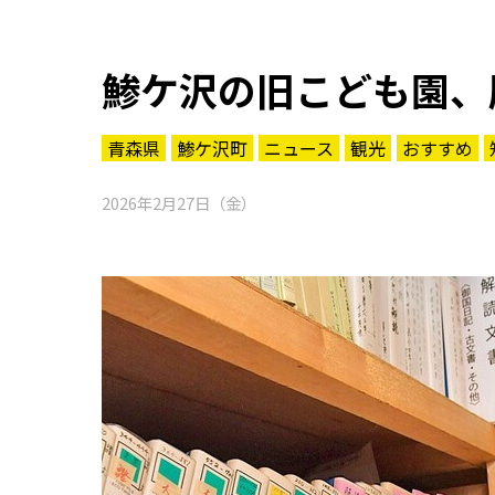
鯵ケ沢の旧こども園、
青森県
鯵ケ沢町
ニュース
観光
おすすめ
2026年2月27日（金）
知る一覧
世界遺産
文化・歴史
パワースポット
ミステリー