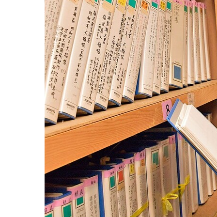
観る一覧
桜
花
紅葉
楽しむ一覧
まつり・イベント
聖地
おみやげ・特産
道の駅・産直
鉄道
アウトドア・レジャー
味わう一覧
麺類
ご当地グルメ
酒
スイーツ
癒す一覧
温泉
自然
宿泊
青森県
岩手県
秋田県