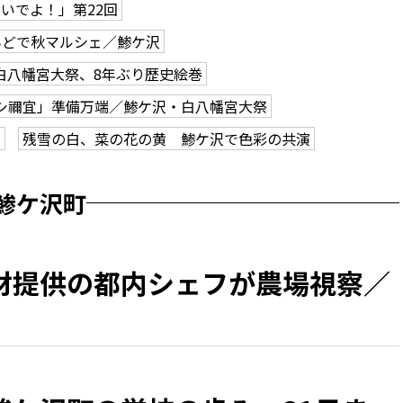
いでよ！」第22回
んどで秋マルシェ／鯵ケ沢
白八幡宮大祭、8年ぶり歴史絵巻
シ禰宜」準備万端／鯵ケ沢・白八幡宮大祭
う
残雪の白、菜の花の黄 鯵ケ沢で色彩の共演
鯵ケ沢町
材提供の都内シェフが農場視察／