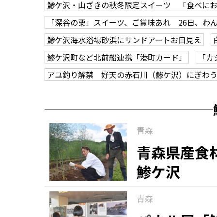
鯵ケ沢・山ざきの秋冬限定スイーツ 「食べにお
「深谷の栗」スイーツ、ご賞味あれ 26日、わ
鯵ケ沢海水浴場砂浜にサンドアートお目見え
鯵ケ沢町など北前船連携「港町カード」
「カ
アユ釣り解禁 好天の赤石川（鯵ケ沢）にぎわ
青森
青森県産食
鯵ケ沢
青森