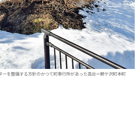
ターを整備する方針のかつて町奉行所があった高台＝鯵ケ沢町本町