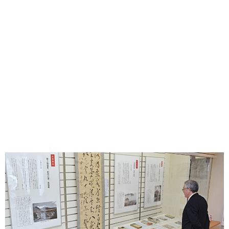
味わう一覧
麺類
ご当地グルメ
酒
スイーツ
癒す一覧
温泉
自然
宿泊
青森県
岩手県
秋田県