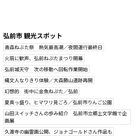
弘前市 観光スポット
青森ねぶた祭 熱気最高潮／夜間運行最終日
火扇に歓声、弘前ねぷたまつり開幕
弘前城天守 次の移動へ回転作業開始
縄文人なりきり体験／大森勝山遺跡再開
幻想的 街中に金魚ねぷた／弘前
夏真っ盛り、ヒマワリ見ごろ／弘前市りんご公園
山田スイッチさんの歩み紹介 弘前市立郷土文学館で企
画展
久渡寺の幽霊画公開、ジョナゴールドさん作品も