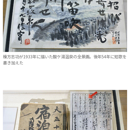
棟方志功が1933年に描いた酸ケ湯温泉の全景画。後年54年に短歌を
書き加えた