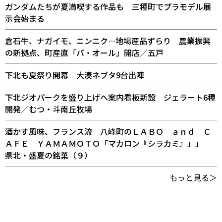
ガンダムたちが夏満喫する作品も 三種町でプラモデル展
示会始まる
倉石牛、ナガイモ、ニンニク…地場産品ずらり 農業振興
の新拠点、町産直「バ・オール」開店／五戸
下北も夏祭り開幕 大湊ネブタ9台出陣
下北ジオパークを盛り上げへ案内看板新設 ジェラート6種
開発／むつ・斗南丘牧場
酒かす風味、フランス流 八峰町のＬＡＢＯ ａｎｄ Ｃ
ＡＦＥ ＹＡＭＡＭＯＴＯ「マカロン『シラカミ』」」
県北・盛夏の銘菓（９）
もっと見る＞