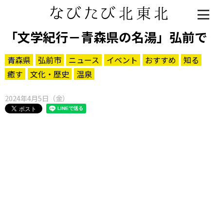
「文学紀行－青森県の名湯」弘前で
青森県
弘前市
ニュース
イベント
おすすめ
知る
癒す
文化・歴史
温泉
2024年4月5日（金）
知る一覧
世界遺産
文化・歴史
パワースポット
ミステリー
観る一覧
桜
花
紅葉
楽しむ一覧
まつり・イベント
聖地
おみやげ・特産
道の駅・産直
鉄道
アウトドア・レジャー