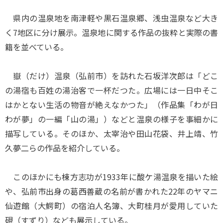
県内の温泉地を南津軽や黒石温泉郷、浅虫温泉など大き
く7地区に分け展示。温泉地に関する作品の抜粋と実際の書
籍を並べている。
嶽（だけ）温泉（弘前市）を訪れた石坂洋次郎は「どこ
の湯宿も百姓の湯治客で一杯だつた。広場には一日中そこ
はかとない生活の物音が絶えなかつた」（作品集「わが日
わが夢」の一編「山の湯」）などと温泉の様子を事細かに
描写している。そのほか、太宰治や田山花袋、井上靖、竹
久夢二らの作品を紹介している。
このほかにも棟方志功が1933年に酸ケ湯温泉を描いた絵
や、弘前市出身の葛西善蔵の名前が書かれた22年のヤマニ
仙遊館（大鰐町）の宿泊人名簿、大町桂月が愛用していた
硯（すずり）なども展示している。