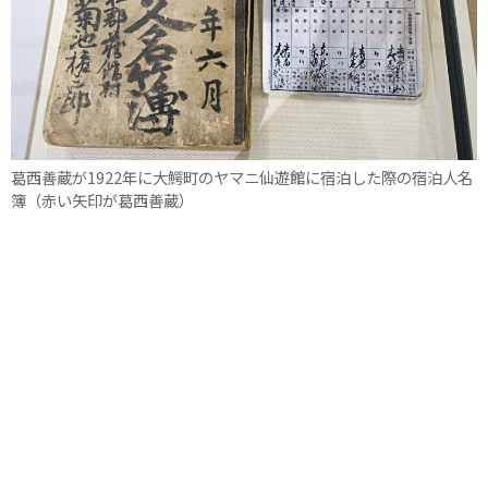
葛西善蔵が1922年に大鰐町のヤマニ仙遊館に宿泊した際の宿泊人名
簿（赤い矢印が葛西善蔵）