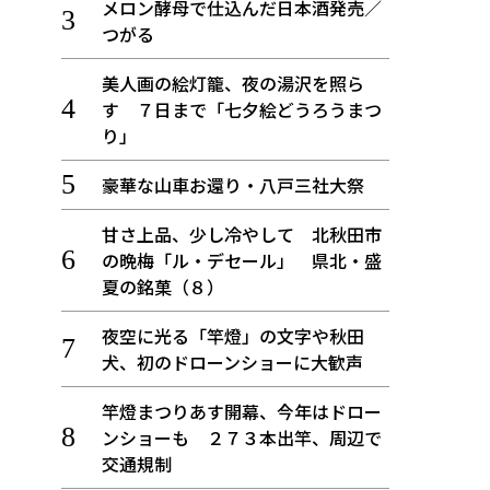
メロン酵母で仕込んだ日本酒発売／
つがる
美人画の絵灯籠、夜の湯沢を照ら
す ７日まで「七夕絵どうろうまつ
り」
豪華な山車お還り・八戸三社大祭
甘さ上品、少し冷やして 北秋田市
の晩梅「ル・デセール」 県北・盛
夏の銘菓（８）
夜空に光る「竿燈」の文字や秋田
犬、初のドローンショーに大歓声
竿燈まつりあす開幕、今年はドロー
ンショーも ２７３本出竿、周辺で
交通規制