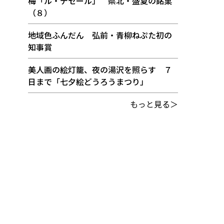
梅「ル・デセール」 県北・盛夏の銘菓
（８）
地域色ふんだん 弘前・青柳ねぷた初の
知事賞
美人画の絵灯籠、夜の湯沢を照らす ７
日まで「七夕絵どうろうまつり」
もっと見る＞