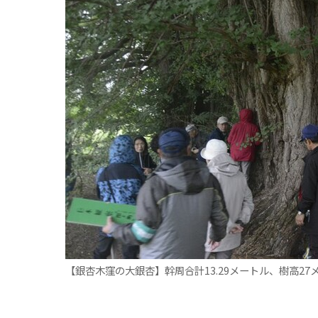
観る一覧
桜
花
紅葉
楽しむ一覧
まつり・イベント
聖地
おみやげ・特産
道の駅・産直
鉄道
アウトドア・レジャー
味わう一覧
麺類
ご当地グルメ
酒
スイーツ
癒す一覧
温泉
自然
宿泊
青森県
岩手県
秋田県
【銀杏木窪の大銀杏】幹周合計13.29メートル、樹高2