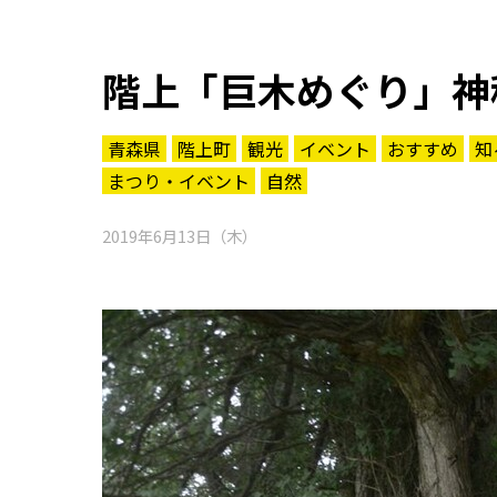
階上「巨木めぐり」神
青森県
階上町
観光
イベント
おすすめ
知
まつり・イベント
自然
2019年6月13日（木）
知る一覧
世界遺産
文化・歴史
パワースポット
ミステリー