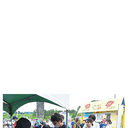
味わう一覧
麺類
ご当地グルメ
酒
スイーツ
癒す一覧
温泉
自然
宿泊
青森県
岩手県
秋田県