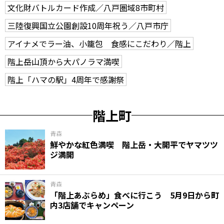
文化財バトルカード作成／八戸圏域8市町村
三陸復興国立公園創設10周年祝う／八戸市庁
アイナメでラー油、小籠包 食感にこだわり／階上
階上岳山頂から大パノラマ満喫
階上「ハマの駅」4周年で感謝祭
階上町
青森
鮮やかな紅色満喫 階上岳・大開平でヤマツツ
ジ満開
青森
「階上あぶらめ」食べに行こう 5月9日から町
内3店舗でキャンペーン