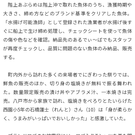
階上あぶらめは階上沖で取れた魚体のうち、漁獲時期や
大きさ、締め方などのブランド基準をクリアした魚体。
「水揚げ可能漁師」として登録された漁業者が水揚げ後す
ぐに船上で生け締め処理し、チェックシートを使って魚体
の傷や色などを確認。納品先のあるでぃ～ばでもスタッフ
が再度チェックし、品質に問題のない魚体のみ納品、販売
する。
町内外から訪れた多くの来場者でにぎわった祭りでは、
鮮魚の販売のほか、切り身の塩焼きが無料で振る舞われ
た。数量限定販売の漬け丼やアブラメ汁、一本焼きは完
売。八戸市から家族で訪れ、塩焼きをぺろりとたいらげた
西園小5年の石橋蓮士（れんと）さん（10）は「身が柔らか
く、うまみがいっぱいでおいしかった」と感激していた。