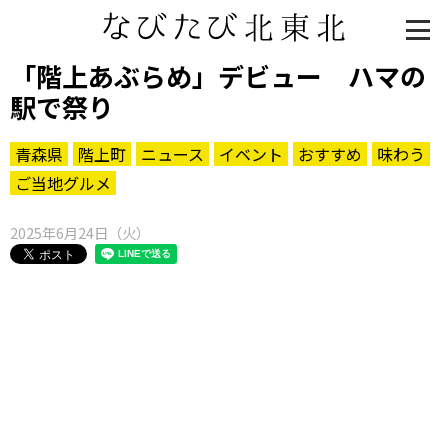
「階上あぶらめ」デビュー ハマの
駅で祭り
青森県
階上町
ニュース
イベント
おすすめ
味わう
ご当地グルメ
2025年6月24日（火）
知る一覧
世界遺産
文化・歴史
パワースポット
ミステリー
観る一覧
桜
花
紅葉
楽しむ一覧
まつり・イベント
聖地
おみやげ・特産
道の駅・産直
鉄道
アウトドア・レジャー