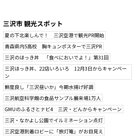
三沢市 観光スポット
夏の下北楽しんで！ 三沢空港で観光PR開始
青森県内5高校 胸キュンポスターで三沢PR
三沢のほっき丼 「食べにおいでよ！」第31回
三沢ほっき丼、22店いろいろ 12月3日からキャンペー
ン
鮮度良し「三沢昼いか」今期水揚げ好調
三沢航空科学館の食品サンプル展来場1万人
GMUのふるさとナビ4 三沢・どんからキャンペーン
三沢・なかよし公園でイルミネーション点灯
三沢空港到着ロビーに「旅灯篭」がお目見え