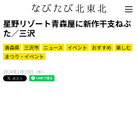
星野リゾート青森屋に新作干支ねぶ
た／三沢
青森県
三沢市
ニュース
イベント
おすすめ
楽しむ
まつり・イベント
2024年1月10日（水）
知る一覧
世界遺産
文化・歴史
パワースポット
ミステリー
観る一覧
桜
花
紅葉
楽しむ一覧
まつり・イベント
聖地
おみやげ・特産
道の駅・産直
鉄道
アウトドア・レジャー