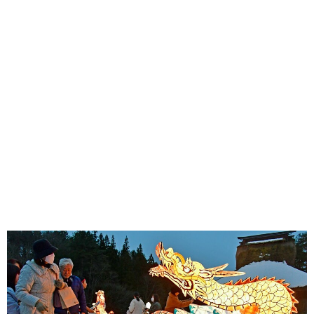
味わう一覧
麺類
ご当地グルメ
酒
スイーツ
癒す一覧
温泉
自然
宿泊
青森県
岩手県
秋田県