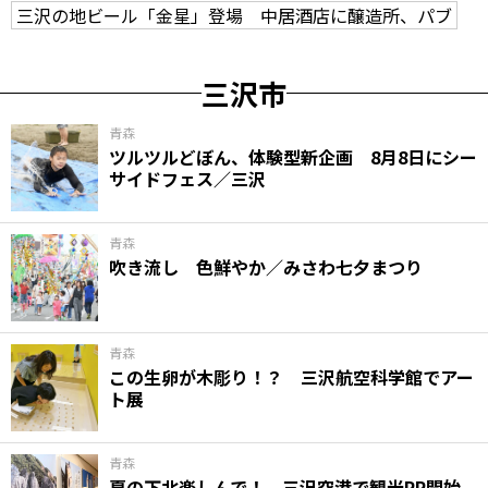
三沢の地ビール「金星」登場 中居酒店に醸造所、パブ
三沢市
青森
ツルツルどぼん、体験型新企画 8月8日にシー
サイドフェス／三沢
青森
吹き流し 色鮮やか／みさわ七夕まつり
青森
この生卵が木彫り！？ 三沢航空科学館でアー
ト展
青森
夏の下北楽しんで！ 三沢空港で観光PR開始