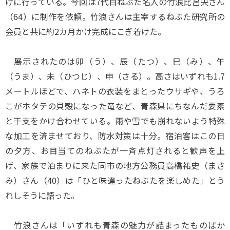
けに行っている。今回は7代目ねぶた名人の竹浪比呂央さん
（64）に制作を依頼。竹浪さんは主宰するねぶた研究所の
会員と共に約2カ月かけ完成にこぎ着けた。
展示されたのは卯（う）、辰（たつ）、巳（み）、午
（うま）、未（ひつじ）、申（さる）。高さはいずれも1.7
メートルほどで、ハネトの衣装をまとったウサギや、うろ
こがホタテの貝殻になった竜など、青森県にちなんだ要素
と干支をかけ合わせている。雨や雪でも崩れないよう特殊
な加工を済ませており、防水対策は十分。宿泊客はこの日
の夕方、お目当てのねぶたが一斉点灯されると歓声を上
げ、家族で泊まりに来た同市の地方公務員高橋祐史（まさ
み）さん（40）は「ひと味違ったねぶたを楽しめた」とう
れしそうに語った。
竹浪さんは「いずれも青森の魅力が詰まったものばか