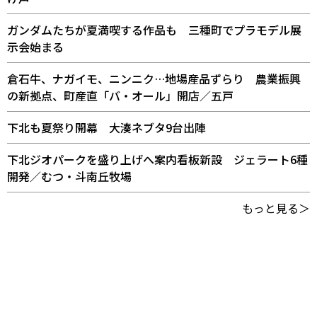
ガンダムたちが夏満喫する作品も 三種町でプラモデル展
示会始まる
倉石牛、ナガイモ、ニンニク…地場産品ずらり 農業振興
の新拠点、町産直「バ・オール」開店／五戸
下北も夏祭り開幕 大湊ネブタ9台出陣
下北ジオパークを盛り上げへ案内看板新設 ジェラート6種
開発／むつ・斗南丘牧場
もっと見る＞