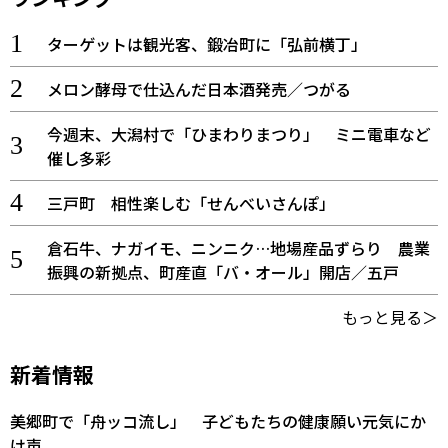
ターゲットは観光客、鍛冶町に「弘前横丁」
メロン酵母で仕込んだ日本酒発売／つがる
今週末、大潟村で「ひまわりまつり」 ミニ電車など
催し多彩
三戸町 相性楽しむ「せんべいさんぽ」
倉石牛、ナガイモ、ニンニク…地場産品ずらり 農業
振興の新拠点、町産直「バ・オール」開店／五戸
もっと見る＞
新着情報
美郷町で「舟ッコ流し」 子どもたちの健康願い元気にか
け声