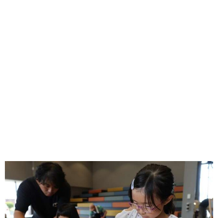
味わう一覧
麺類
ご当地グルメ
酒
スイーツ
癒す一覧
温泉
自然
宿泊
青森県
岩手県
秋田県