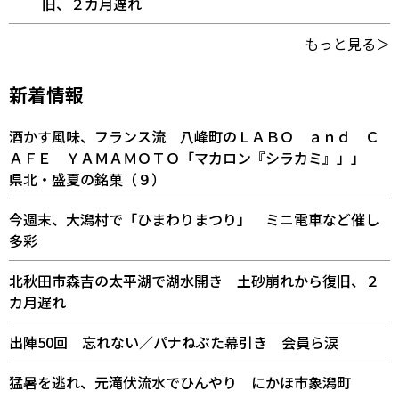
旧、２カ月遅れ
もっと見る＞
新着情報
酒かす風味、フランス流 八峰町のＬＡＢＯ ａｎｄ Ｃ
ＡＦＥ ＹＡＭＡＭＯＴＯ「マカロン『シラカミ』」」
県北・盛夏の銘菓（９）
今週末、大潟村で「ひまわりまつり」 ミニ電車など催し
多彩
北秋田市森吉の太平湖で湖水開き 土砂崩れから復旧、２
カ月遅れ
出陣50回 忘れない／パナねぶた幕引き 会員ら涙
猛暑を逃れ、元滝伏流水でひんやり にかほ市象潟町