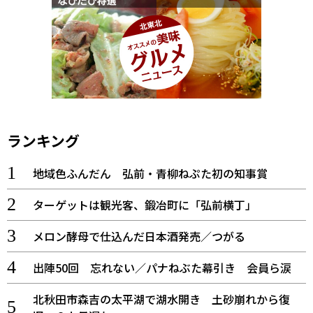
ランキング
地域色ふんだん 弘前・青柳ねぷた初の知事賞
ターゲットは観光客、鍛冶町に「弘前横丁」
メロン酵母で仕込んだ日本酒発売／つがる
出陣50回 忘れない／パナねぶた幕引き 会員ら涙
北秋田市森吉の太平湖で湖水開き 土砂崩れから復