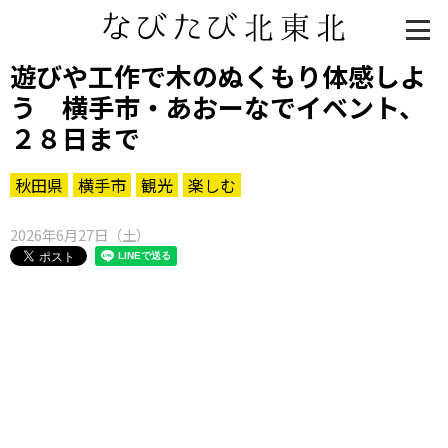
遊びや工作で木のぬくもり体感しよ
う 横手市・あおーなでイベント、
２８日まで
秋田県
横手市
観光
楽しむ
2026年6月27日（土）
知る一覧
世界遺産
文化・歴史
パワースポット
ミステリー
観る一覧
桜
花
紅葉
楽しむ一覧
まつり・イベント
聖地
おみやげ・特産
道の駅・産直
鉄道
アウトドア・レジャー