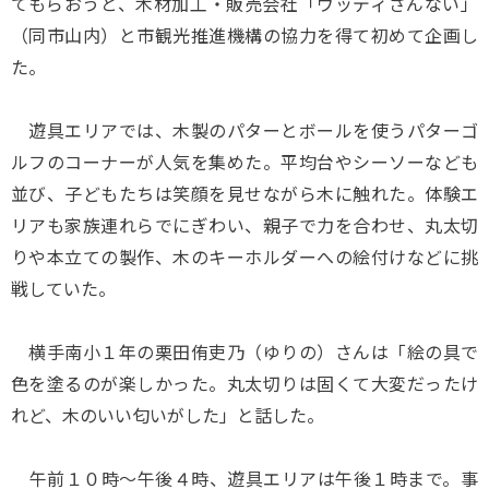
てもらおうと、木材加工・販売会社「ウッディさんない」
（同市山内）と市観光推進機構の協力を得て初めて企画し
た。
遊具エリアでは、木製のパターとボールを使うパターゴ
ルフのコーナーが人気を集めた。平均台やシーソーなども
並び、子どもたちは笑顔を見せながら木に触れた。体験エ
リアも家族連れらでにぎわい、親子で力を合わせ、丸太切
りや本立ての製作、木のキーホルダーへの絵付けなどに挑
戦していた。
横手南小１年の栗田侑吏乃（ゆりの）さんは「絵の具で
色を塗るのが楽しかった。丸太切りは固くて大変だったけ
れど、木のいい匂いがした」と話した。
午前１０時～午後４時、遊具エリアは午後１時まで。事