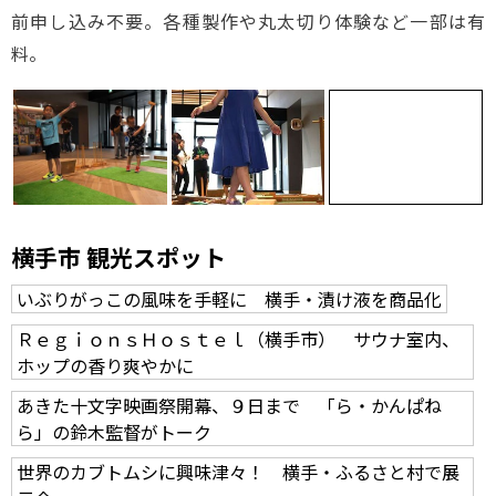
前申し込み不要。各種製作や丸太切り体験など一部は有
料。
横手市 観光スポット
いぶりがっこの風味を手軽に 横手・漬け液を商品化
ＲｅｇｉｏｎｓＨｏｓｔｅｌ（横手市） サウナ室内、
ホップの香り爽やかに
あきた十文字映画祭開幕、９日まで 「ら・かんぱね
ら」の鈴木監督がトーク
世界のカブトムシに興味津々！ 横手・ふるさと村で展