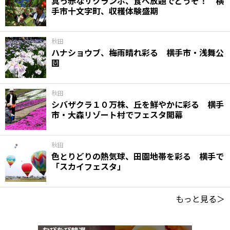
真っ赤なサクランボ、食べ放題でどうぞ！ 横
手市十文字町、収穫体験盛期
秋田
ハナショウブ、梅雨晴れ彩る 横手市・浅舞公
園
秋田
シバザクラ１０万株、丘を鮮やかに彩る 横手
市・大森リゾート村でフェスタ開幕
秋田
色とりどりの熱気球、田園地帯を彩る 横手で
「スカイフェスタ」
もっと見る＞