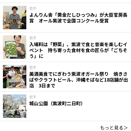
岩手
よんりん舎「黄金だしひっつみ」が大臣官房長
賞 オール紫波で全国コンクール受賞
岩手
入場料は「野菜」、紫波で食と音楽を楽しむイ
ベント 持ち寄った食材を食の匠らが「ごちそ
う」に
岩手
美酒美食でにぎわう紫波オガール祭り 焼きさ
ばやクラフトビール、沖縄そばなど18店舗が出
店 3日まで
岩手
城山公園（紫波町二日町）
もっと見る＞