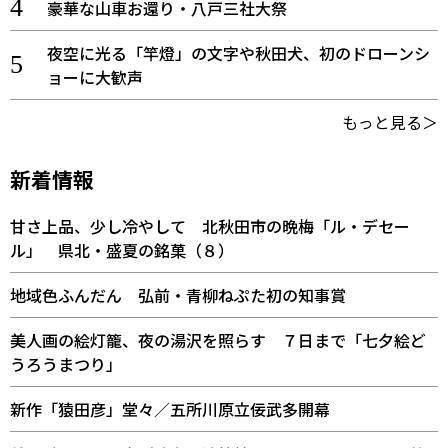
豪華な山車お還り・八戸三社大祭
夜空に光る「竿燈」の文字や秋田犬、初のドローンシ
ョーに大歓声
もっと見る＞
新着情報
甘さ上品、少し冷やして 北秋田市の晩梅「ル・デセー
ル」 県北・盛夏の銘菓（８）
地域色ふんだん 弘前・青柳ねぷた初の知事賞
美人画の絵灯籠、夜の湯沢を照らす ７日まで「七夕絵ど
うろうまつり」
新作「猿田彦」堂々／五所川原立佞武多開幕