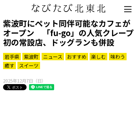
紫波町にペット同伴可能なカフェが
オープン 「fu-go」の人気クレープ
初の常設店、ドッグランも併設
岩手県
紫波町
ニュース
おすすめ
楽しむ
味わう
癒す
スイーツ
2025年12月7日（日）
知る一覧
世界遺産
文化・歴史
パワースポット
ミステリー
観る一覧
桜
花
紅葉
楽しむ一覧
まつり・イベント
聖地
おみやげ・特産
道の駅・産直
鉄道
アウトドア・レジャー