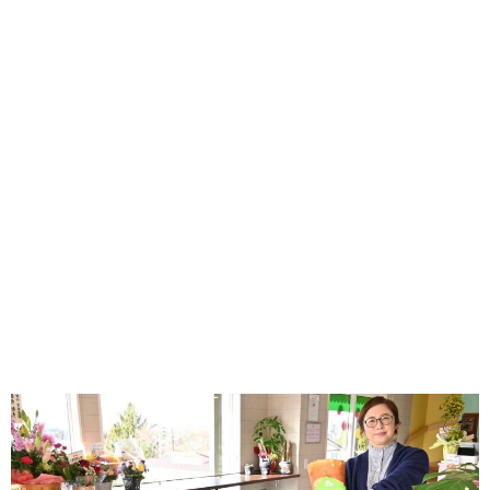
味わう一覧
麺類
ご当地グルメ
酒
スイーツ
癒す一覧
温泉
自然
宿泊
青森県
岩手県
秋田県