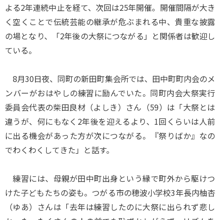
よる2年連続中止を経て、次回は25年開催。開催間隔が大き
く空くことで伝統芸能の継承が危ぶまれる中、貴重な披露
の場となり、「2年後の大祭につながる」と関係者は歓迎し
ている。
8月30日夜、同町の新田町集会所では、田中町町内会のメ
ンバーがおはやしの練習に励んでいた。同町内会大祭実行
委員会代表の柴田良材（よしき）さん（59）は「大祭とは
違うが、何にもなく2年後を迎えるより、1回くらいは人前
に出る機会があった方が次につながる。『祭りばか』なの
でわくわくしてきた」と話す。
練習には、母親が田中町出身という縁で町外から駆けつ
けた子どもたちの姿も。つがる市の穂波小学校3年長内柚杏
（ゆあ）さんは「去年は練習したのに大祭に出られず悲し