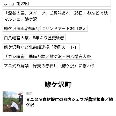
よ！」第22回
「深谷の栗」スイーツ、ご賞味あれ 26日、わんどで秋
マルシェ／鯵ケ沢
鯵ケ沢海水浴場砂浜にサンドアートお目見え
白八幡宮大祭、8年ぶり歴史絵巻
鯵ケ沢町など北前船連携「港町カード」
「カシ禰宜」準備万端／鯵ケ沢・白八幡宮大祭
アユ釣り解禁 好天の赤石川（鯵ケ沢）にぎわう
鯵ケ沢町
青森
青森県産食材提供の都内シェフが農場視察／鯵
ケ沢