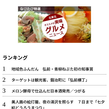
ランキング
地域色ふんだん 弘前・青柳ねぷた初の知事賞
ターゲットは観光客、鍛冶町に「弘前横丁」
メロン酵母で仕込んだ日本酒発売／つがる
美人画の絵灯籠、夜の湯沢を照らす ７日まで「七夕
絵どうろうまつり」