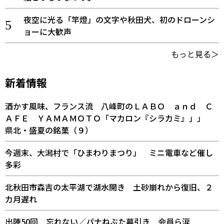
夜空に光る「竿燈」の文字や秋田犬、初のドローンシ
ョーに大歓声
もっと見る＞
新着情報
酒かす風味、フランス流 八峰町のＬＡＢＯ ａｎｄ Ｃ
ＡＦＥ ＹＡＭＡＭＯＴＯ「マカロン『シラカミ』」」
県北・盛夏の銘菓（９）
今週末、大潟村で「ひまわりまつり」 ミニ電車など催し
多彩
北秋田市森吉の太平湖で湖水開き 土砂崩れから復旧、２
カ月遅れ
出陣50回 忘れない／パナねぶた幕引き 会員ら涙