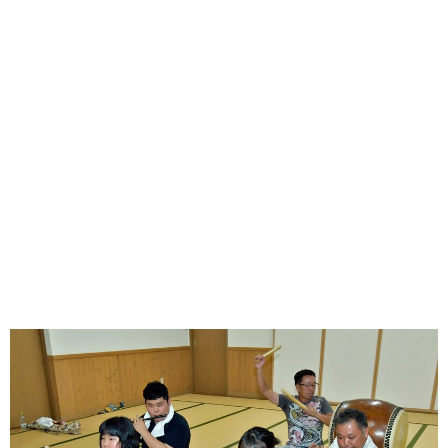
味わう一覧
麺類
ご当地グルメ
酒
スイーツ
癒す一覧
温泉
自然
宿泊
青森県
岩手県
秋田県