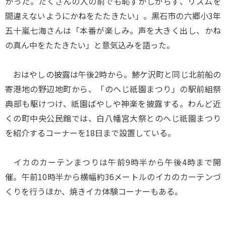
かった。たくさんの人の前でも恥ずかしがらず、リズムを
間違えないようにかねをたたきたい」。黒石市の六郷小3年
五十嵐七海さんは「本番が楽しみ。声を大きく出し、かね
の真ん中をたたきたい」と意気込みを語った。
おはやしの披露は午後2時から。鯵ケ沢町と同じ北前船の
寄港地の野辺地町から、「のへじ祇園まつり」の駅前組祭
典部も駆けつけ、祇園ばやしや神楽を披露する。わんど近
くの町中央公民館では、白八幡宮大祭とのへじ祇園まつり
を紹介するコーナーを18日まで設置している。
イカのカーテンまつりは午前9時半から午後4時まで開
催。午前10時半から横幅約36メートルのイカのカーテンづ
くりを行うほか、焼きイカ体験コーナーもある。