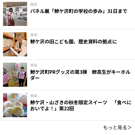
青森
パネル展「鯵ケ沢町の学校の歩み」31日まで
青森
鯵ケ沢の旧こども園、歴史資料の拠点に
青森
鯵ケ沢町PRグッズの第3弾 鯵高生がキーホル
ダー
青森
鯵ケ沢・山ざきの秋冬限定スイーツ 「食べに
おいでよ！」第22回
もっと見る＞