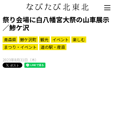
祭り会場に白八幡宮大祭の山車展示
／鯵ケ沢
青森県
鯵ケ沢町
観光
イベント
楽しむ
まつり・イベント
道の駅・産直
2023年8月31日（木）
知る一覧
世界遺産
文化・歴史
パワースポット
ミステリー
観る一覧
桜
花
紅葉
楽しむ一覧
まつり・イベント
聖地
おみやげ・特産
道の駅・産直
鉄道
アウトドア・レジャー