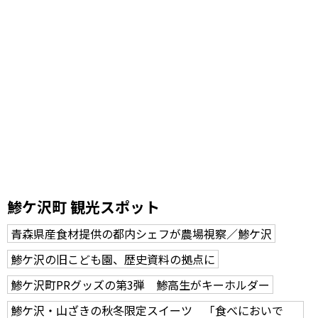
鯵ケ沢町 観光スポット
青森県産食材提供の都内シェフが農場視察／鯵ケ沢
鯵ケ沢の旧こども園、歴史資料の拠点に
鯵ケ沢町PRグッズの第3弾 鯵高生がキーホルダー
鯵ケ沢・山ざきの秋冬限定スイーツ 「食べにおいで