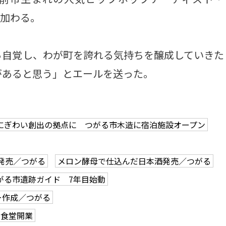
に加わる。
自覚し、わが町を誇れる気持ちを醸成していきた
があると思う」とエールを送った。
にぎわい創出の拠点に つがる市木造に宿泊施設オープン
発売／つがる
メロン酵母で仕込んだ日本酒発売／つがる
がる市遺跡ガイド 7年目始動
ー作成／つがる
で食堂開業