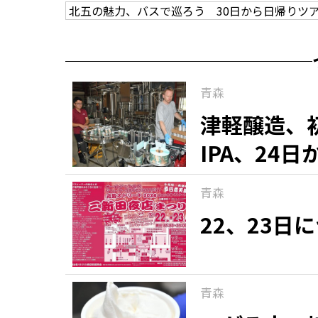
北五の魅力、バスで巡ろう 30日から日帰りツ
青森
津軽醸造、
IPA、24
青森
22、23日
青森