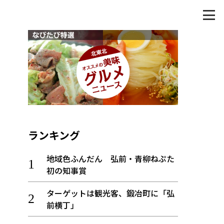
ランキング
地域色ふんだん 弘前・青柳ねぷた
初の知事賞
ターゲットは観光客、鍛冶町に「弘
前横丁」