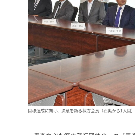
観る一覧
桜
花
紅葉
楽しむ一覧
まつり・イベント
聖地
おみやげ・特産
道の駅・産直
鉄道
アウトドア・レジャー
味わう一覧
麺類
ご当地グルメ
酒
スイーツ
癒す一覧
温泉
自然
宿泊
青森県
岩手県
秋田県
目標達成に向け、決意を語る棟方会長（右奥から1人目