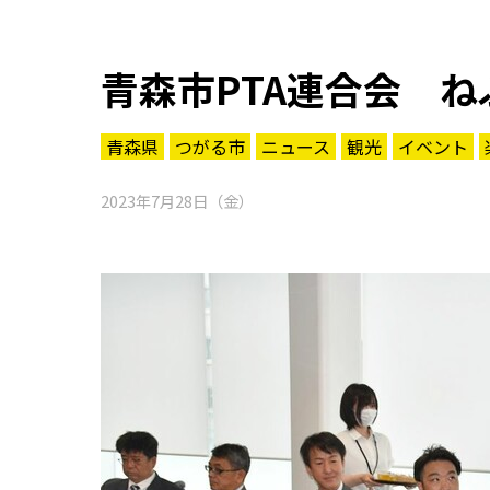
青森市PTA連合会 
青森県
つがる市
ニュース
観光
イベント
2023年7月28日（金）
知る一覧
世界遺産
文化・歴史
パワースポット
ミステリー