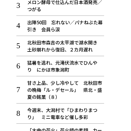
メロン酵母で仕込んだ日本酒発売／
つがる
出陣50回 忘れない／パナねぶた幕
引き 会員ら涙
北秋田市森吉の太平湖で湖水開き
土砂崩れから復旧、２カ月遅れ
猛暑を逃れ、元滝伏流水でひんや
り にかほ市象潟町
甘さ上品、少し冷やして 北秋田市
の晩梅「ル・デセール」 県北・盛
夏の銘菓（８）
今週末、大潟村で「ひまわりまつ
り」 ミニ電車など催し多彩
「大曲の花火」花火師の素顔、カー