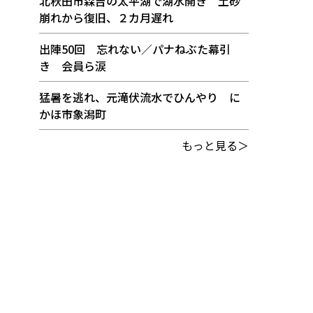
北秋田市森吉の太平湖で湖水開き 土砂
崩れから復旧、２カ月遅れ
出陣50回 忘れない／パナねぶた幕引
き 会員ら涙
猛暑を逃れ、元滝伏流水でひんやり に
かほ市象潟町
もっと見る＞