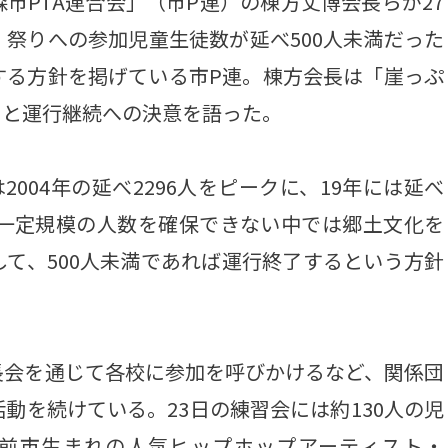
PTA連合会」（市P連）の棟方丈博会長らが27
祭りへの参加児童生徒数が延べ500人未満だった
する方針を掲げている市P連。棟方会長は「崖っぷ
」と運行継続への決意を語った。
04年の延べ2296人をピークに、19年には延べ
、一定規模の人数を確保できない中では郷土文化を
て、500人未満であれば運行終了するという方針
会を通じて各校に参加を呼びかけるなど、関係団
動を続けている。23日の練習会には約130人の児
弘前市生まれの人気ヒップホップアーティスト・