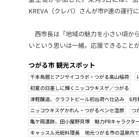
KREVA（クレバ）さんが市P連の運行
西市長は「地域の魅力を小さい頃から
いという思いは一緒。応援できること
つがる市 観光スポット
千本鳥居とアジサイコラボ・つがる髙山稲荷
初夏の日差しに輝くニッコウキスゲ／つがる
津軽醸造、クラフトビール初出荷へ仕込み 6月
ニッコウキスゲかれん・つがるベンセ湿原
つ
亀ケ岡遺跡、田小屋野貝塚 魅力PRキャラクタ
キャッスル元総料理長 地元つがる市の温泉内