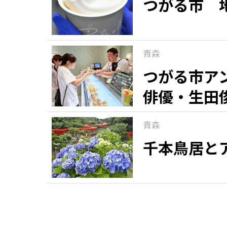
つがる市 
青森
つがる市ア
俳優・生田
青森
千本鳥居と