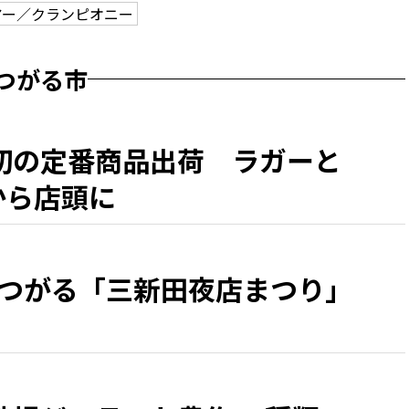
アー／クランピオニー
つがる市
初の定番商品出荷 ラガーと
日から店頭に
につがる「三新田夜店まつり」