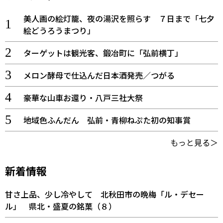
美人画の絵灯籠、夜の湯沢を照らす ７日まで「七夕
絵どうろうまつり」
ターゲットは観光客、鍛冶町に「弘前横丁」
メロン酵母で仕込んだ日本酒発売／つがる
豪華な山車お還り・八戸三社大祭
地域色ふんだん 弘前・青柳ねぷた初の知事賞
もっと見る＞
新着情報
甘さ上品、少し冷やして 北秋田市の晩梅「ル・デセー
ル」 県北・盛夏の銘菓（８）