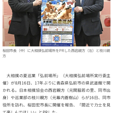
桜田市長（中）に大相撲弘前場所をPRした西岩親方（左）と枝川親
方
大相撲の夏巡業「弘前場所」（大相撲弘前場所実行委主
催）が8月16日、17年ぶりに青森県弘前市の県武道館で開
かれる。日本相撲協会の西岩親方（元関脇若の里、同市出
身）や巡業部の枝川親方（元幕内蒼樹山）らが16日、同市
役所を訪れ、桜田宏市長に開催を報告、「間近で力士を見
て楽しんでほしい」とPRした。