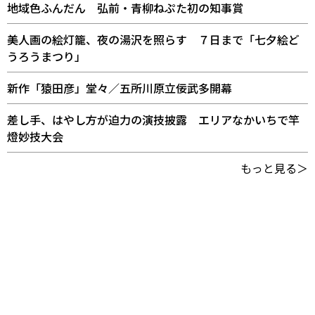
地域色ふんだん 弘前・青柳ねぷた初の知事賞
美人画の絵灯籠、夜の湯沢を照らす ７日まで「七夕絵ど
うろうまつり」
新作「猿田彦」堂々／五所川原立佞武多開幕
差し手、はやし方が迫力の演技披露 エリアなかいちで竿
燈妙技大会
もっと見る＞