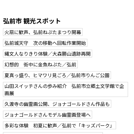
弘前市 観光スポット
火扇に歓声、弘前ねぷたまつり開幕
弘前城天守 次の移動へ回転作業開始
縄文人なりきり体験／大森勝山遺跡再開
幻想的 街中に金魚ねぷた／弘前
夏真っ盛り、ヒマワリ見ごろ／弘前市りんご公園
山田スイッチさんの歩み紹介 弘前市立郷土文学館で企
画展
久渡寺の幽霊画公開、ジョナゴールドさん作品も
ジョナゴールドさんモデル幽霊画登場へ
多彩な体験 初夏に歓声／弘前で「キッズパーク」