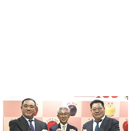
味わう一覧
麺類
ご当地グルメ
酒
スイーツ
癒す一覧
温泉
自然
宿泊
青森県
岩手県
秋田県