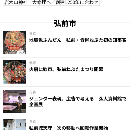
岩木山神社 大修理へ／創建1250年に合わせ
弘前市
青森
地域色ふんだん 弘前・青柳ねぷた初の知事賞
青森
火扇に歓声、弘前ねぷたまつり開幕
青森
ジェンダー表現、広告で考える 弘大資料館で
企画展
青森
弘前城天守 次の移動へ回転作業開始