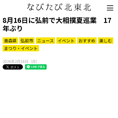
8月16日に弘前で大相撲夏巡業 17
年ぶり
青森県
弘前市
ニュース
イベント
おすすめ
楽しむ
まつり・イベント
2026年2月16日（月）
知る一覧
世界遺産
文化・歴史
パワースポット
ミステリー
観る一覧
桜
花
紅葉
楽しむ一覧
まつり・イベント
聖地
おみやげ・特産
道の駅・産直
鉄道
アウトドア・レジャー