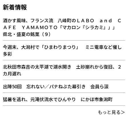
新着情報
酒かす風味、フランス流 八峰町のＬＡＢＯ ａｎｄ Ｃ
ＡＦＥ ＹＡＭＡＭＯＴＯ「マカロン『シラカミ』」」
県北・盛夏の銘菓（９）
今週末、大潟村で「ひまわりまつり」 ミニ電車など催し
多彩
北秋田市森吉の太平湖で湖水開き 土砂崩れから復旧、２
カ月遅れ
出陣50回 忘れない／パナねぶた幕引き 会員ら涙
猛暑を逃れ、元滝伏流水でひんやり にかほ市象潟町
もっと見る＞