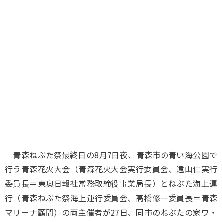
味わう一覧
麺類
ご当地グルメ
酒
スイーツ
癒す一覧
温泉
自然
宿泊
青森県
岩手県
秋田県
青森ねぶた祭最終日の8月7日夜、青森市の青い海公園で
行う青森花火大会（青森花火大会実行委員会、遠山仁実行
委員長＝東奥日報社常務取締役事業局長）とねぶた海上運
行（青森ねぶた祭海上運行委員会、高橋修一委員長＝青森
マリーナ顧問）の両主催者が27日、同市のねぶたの家ワ・