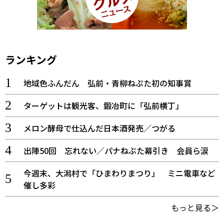
ランキング
地域色ふんだん 弘前・青柳ねぷた初の知事賞
ターゲットは観光客、鍛冶町に「弘前横丁」
メロン酵母で仕込んだ日本酒発売／つがる
出陣50回 忘れない／パナねぶた幕引き 会員ら涙
今週末、大潟村で「ひまわりまつり」 ミニ電車など
催し多彩
もっと見る＞