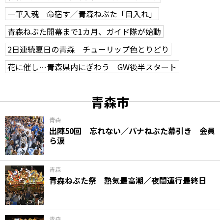
一筆入魂 命宿す／青森ねぶた「目入れ」
青森ねぶた開幕まで1カ月、ガイド隊が始動
2日連続夏日の青森 チューリップ色とりどり
花に催し…青森県内にぎわう GW後半スタート
青森市
青森
出陣50回 忘れない／パナねぶた幕引き 会員
ら涙
青森
青森ねぶた祭 熱気最高潮／夜間運行最終日
青森