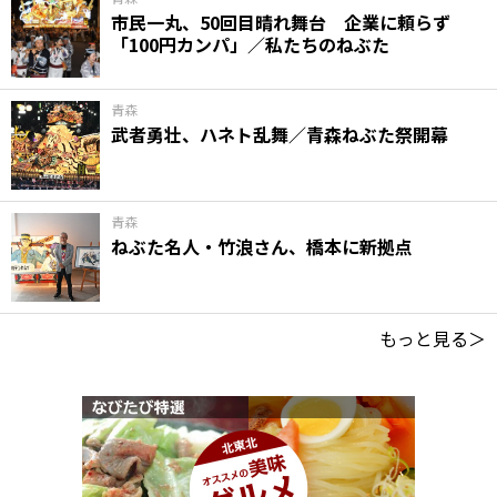
市民一丸、50回目晴れ舞台 企業に頼らず
「100円カンパ」／私たちのねぶた
青森
武者勇壮、ハネト乱舞／青森ねぶた祭開幕
青森
ねぶた名人・竹浪さん、橋本に新拠点
もっと見る＞