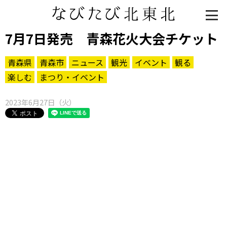
7月7日発売 青森花火大会チケット
青森県
青森市
ニュース
観光
イベント
観る
楽しむ
まつり・イベント
2023年6月27日（火）
知る一覧
世界遺産
文化・歴史
パワースポット
ミステリー
観る一覧
桜
花
紅葉
楽しむ一覧
まつり・イベント
聖地
おみやげ・特産
道の駅・産直
鉄道
アウトドア・レジャー