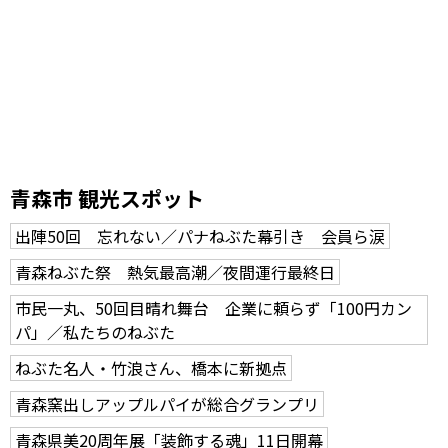
青森市 観光スポット
出陣50回 忘れない／パナねぶた幕引き 会員ら涙
青森ねぶた祭 熱気最高潮／夜間運行最終日
市民一丸、50回目晴れ舞台 企業に頼らず「100円カン
パ」／私たちのねぶた
ねぶた名人・竹浪さん、橋本に新拠点
青森窯出しアップルパイが総合グランプリ
青森県美20周年展「装飾する魂」11日開幕