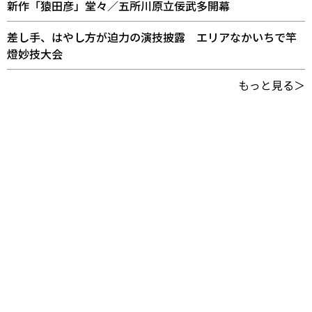
新作「猿田彦」堂々／五所川原立佞武多開幕
差し手、はやし方が迫力の演技披露 エリアなかいちで竿
燈妙技大会
もっと見る＞