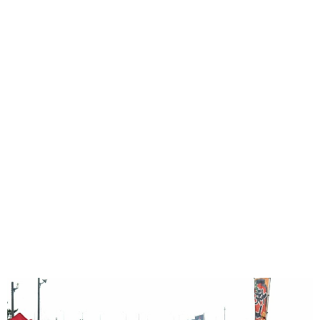
味わう一覧
麺類
ご当地グルメ
酒
スイーツ
癒す一覧
温泉
自然
宿泊
青森県
岩手県
秋田県