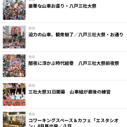
豪華な山車お還り・八戸三社大祭
青森
迫力の山車、観衆魅了／八戸三社大祭・お通り
青森
闇夜に浮かぶ時代絵巻 八戸三社大祭前夜祭
青森
三社大祭31日開幕 山車組が最後の練習
青森
コワーキングスペース＆カフェ「エスタシオ
ン」8月再出発／八戸