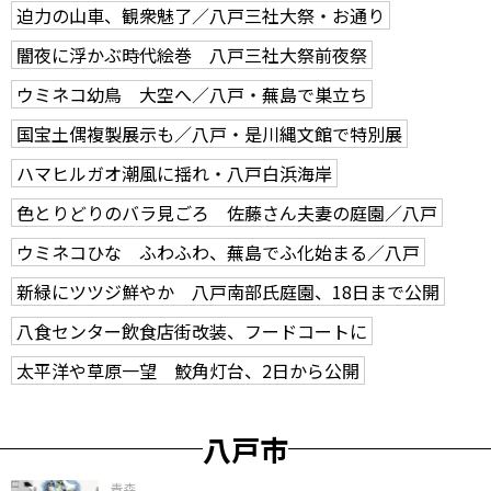
迫力の山車、観衆魅了／八戸三社大祭・お通り
闇夜に浮かぶ時代絵巻 八戸三社大祭前夜祭
ウミネコ幼鳥 大空へ／八戸・蕪島で巣立ち
国宝土偶複製展示も／八戸・是川縄文館で特別展
ハマヒルガオ潮風に揺れ・八戸白浜海岸
色とりどりのバラ見ごろ 佐藤さん夫妻の庭園／八戸
ウミネコひな ふわふわ、蕪島でふ化始まる／八戸
新緑にツツジ鮮やか 八戸南部氏庭園、18日まで公開
八食センター飲食店街改装、フードコートに
太平洋や草原一望 鮫角灯台、2日から公開
八戸市
青森