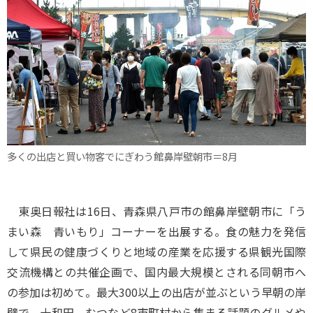
多くの出店と買い物客でにぎわう館鼻岸壁朝市＝8月
東奥日報社は16日、青森県八戸市の館鼻岸壁朝市に「う
まい森 青いもり」コーナーを出展する。食の魅力を発信
して県民の健康づくりと地域の産業を応援する県観光国際
交流機構との共催企画で、国内最大規模とされる同朝市へ
の参加は初めて。最大300以上の出店が並ぶという早朝の岸
壁で、十和田、むつなど8市町村から集まる話題のグルメや