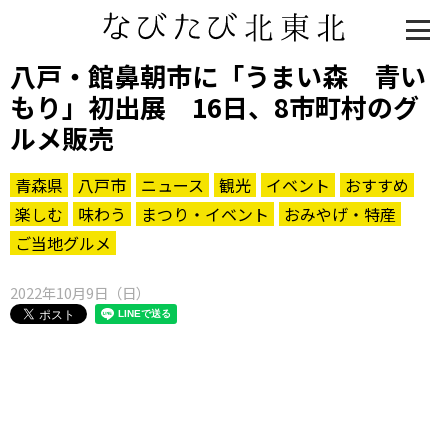
八戸・館鼻朝市に「うまい森 青い
もり」初出展 16日、8市町村のグ
ルメ販売
青森県
八戸市
ニュース
観光
イベント
おすすめ
楽しむ
味わう
まつり・イベント
おみやげ・特産
ご当地グルメ
2022年10月9日（日）
知る一覧
世界遺産
文化・歴史
パワースポット
ミステリー
観る一覧
桜
花
紅葉
楽しむ一覧
まつり・イベント
聖地
おみやげ・特産
道の駅・産直
鉄道
アウトドア・レジャー