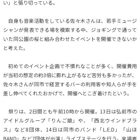
い」と張り切っている。
自身も音楽活動をしている佐々木さんは、若手ミュージ
シャンが発表できる場を模索する中、ジョギングで通って
いた同公園の桜と組み合わせたイベントを開催できないか
と考えた。
初めてのイベント企画で不慣れなことが多く、開催費用
が当初の想定の約3倍に膨れ上がるなど苦労も多かったが、
佐々木さんが同市で経営するバーの利用客や知人らが手を
差し伸べてくれたおかげで、開催へとこぎ着けたという。
祭りは、2日間とも午前10時から開催。13日は弘前市の
アイドルグループ「りんご娘」や、「西北ウインドブラ
ス」など8団体、14日は同市のバンド「L.E.D」「山ほ
BAND」など7団体が出演しライブステージを行う。来場者