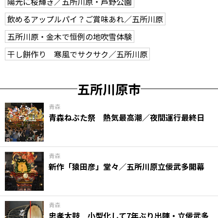
陽光に桜輝き／五所川原・芦野公園
飲めるアップルパイ？ご賞味あれ／五所川原
五所川原・金木で恒例の地吹雪体験
干し餅作り 寒風でサクサク／五所川原
五所川原市
青森
青森ねぶた祭 熱気最高潮／夜間運行最終日
青森
新作「猿田彦」堂々／五所川原立佞武多開幕
青森
忠孝太鼓 小型化して7年ぶり出陣・立佞武多