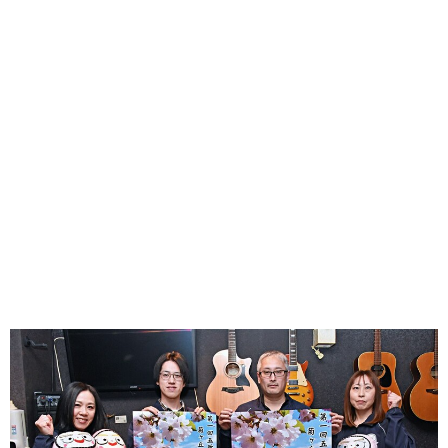
味わう一覧
麺類
ご当地グルメ
酒
スイーツ
癒す一覧
温泉
自然
宿泊
青森県
岩手県
秋田県