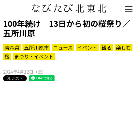
100年続け 13日から初の桜祭り／
五所川原
青森県
五所川原市
ニュース
イベント
観る
楽しむ
桜
まつり・イベント
2024年4月12日（金）
知る一覧
世界遺産
文化・歴史
パワースポット
ミステリー
観る一覧
桜
花
紅葉
楽しむ一覧
まつり・イベント
聖地
おみやげ・特産
道の駅・産直
鉄道
アウトドア・レジャー