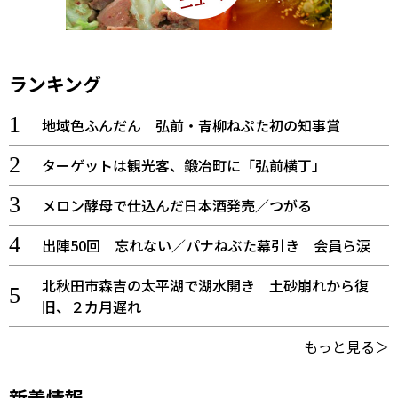
ランキング
地域色ふんだん 弘前・青柳ねぷた初の知事賞
ターゲットは観光客、鍛冶町に「弘前横丁」
メロン酵母で仕込んだ日本酒発売／つがる
出陣50回 忘れない／パナねぶた幕引き 会員ら涙
北秋田市森吉の太平湖で湖水開き 土砂崩れから復
旧、２カ月遅れ
もっと見る＞
新着情報