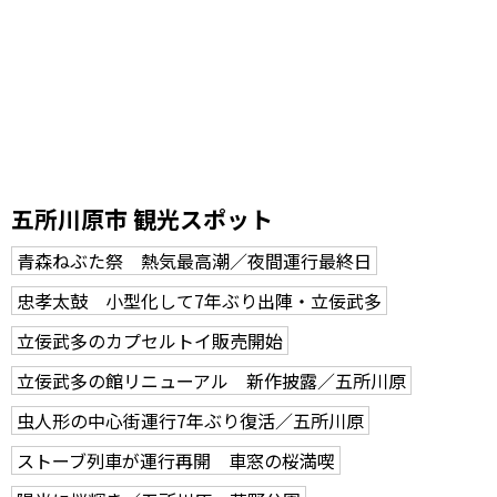
五所川原市 観光スポット
青森ねぶた祭 熱気最高潮／夜間運行最終日
忠孝太鼓 小型化して7年ぶり出陣・立佞武多
立佞武多のカプセルトイ販売開始
立佞武多の館リニューアル 新作披露／五所川原
虫人形の中心街運行7年ぶり復活／五所川原
ストーブ列車が運行再開 車窓の桜満喫