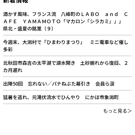
酒かす風味、フランス流 八峰町のＬＡＢＯ ａｎｄ Ｃ
ＡＦＥ ＹＡＭＡＭＯＴＯ「マカロン『シラカミ』」」
県北・盛夏の銘菓（９）
今週末、大潟村で「ひまわりまつり」 ミニ電車など催し
多彩
北秋田市森吉の太平湖で湖水開き 土砂崩れから復旧、２
カ月遅れ
出陣50回 忘れない／パナねぶた幕引き 会員ら涙
猛暑を逃れ、元滝伏流水でひんやり にかほ市象潟町
もっと見る＞