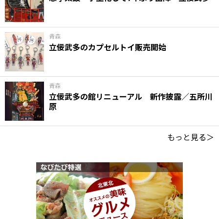
青森
立佞武多のカプセルトイ販売開始
青森
立佞武多の館リニューアル 新作披露／五所川
原
もっと見る＞