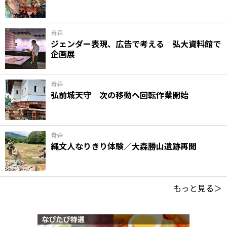
青森
ジェンダー表現、広告で考える 弘大資料館で
企画展
青森
弘前城天守 次の移動へ回転作業開始
青森
縄文人なりきり体験／大森勝山遺跡再開
もっと見る＞