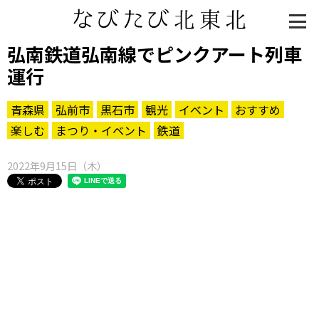
弘南鉄道弘南線でピンクアート列車
運行
青森県
弘前市
黒石市
観光
イベント
おすすめ
楽しむ
まつり・イベント
鉄道
2022年9月15日（木）
知る一覧
世界遺産
文化・歴史
パワースポット
ミステリー
観る一覧
桜
花
紅葉
楽しむ一覧
まつり・イベント
聖地
おみやげ・特産
道の駅・産直
鉄道
アウトドア・レジャー