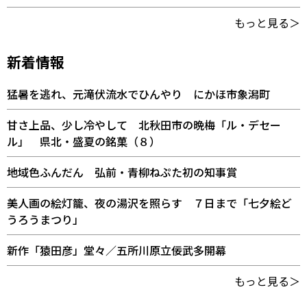
もっと見る＞
新着情報
猛暑を逃れ、元滝伏流水でひんやり にかほ市象潟町
甘さ上品、少し冷やして 北秋田市の晩梅「ル・デセー
ル」 県北・盛夏の銘菓（８）
地域色ふんだん 弘前・青柳ねぷた初の知事賞
美人画の絵灯籠、夜の湯沢を照らす ７日まで「七夕絵ど
うろうまつり」
新作「猿田彦」堂々／五所川原立佞武多開幕
もっと見る＞