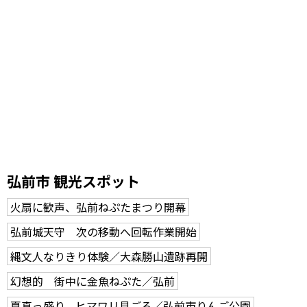
弘前市 観光スポット
火扇に歓声、弘前ねぷたまつり開幕
弘前城天守 次の移動へ回転作業開始
縄文人なりきり体験／大森勝山遺跡再開
幻想的 街中に金魚ねぷた／弘前
夏真っ盛り、ヒマワリ見ごろ／弘前市りんご公園