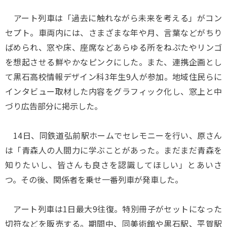
アート列車は「過去に触れながら未来を考える」がコン
セプト。車両内には、さまざまな年や月、言葉などがちり
ばめられ、窓や床、座席などあらゆる所をねぷたやリンゴ
を想起させる鮮やかなピンクにした。また、連携企画とし
て黒石高校情報デザイン科3年生9人が参加。地域住民らに
インタビュー取材した内容をグラフィック化し、窓上と中
づり広告部分に掲示した。
14日、同鉄道弘前駅ホームでセレモニーを行い、原さん
は「青森人の人間力に学ぶことがあった。まだまだ青森を
知りたいし、皆さんも良さを認識してほしい」とあいさ
つ。その後、関係者を乗せ一番列車が発車した。
アート列車は1日最大9往復。特別冊子がセットになった
切符などを販売する。期間中、同美術館や黒石駅、平賀駅