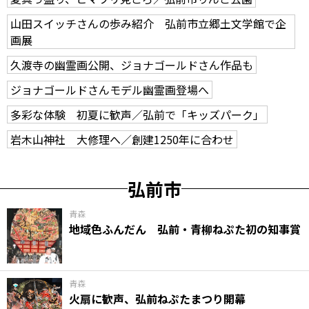
山田スイッチさんの歩み紹介 弘前市立郷土文学館で企
画展
久渡寺の幽霊画公開、ジョナゴールドさん作品も
ジョナゴールドさんモデル幽霊画登場へ
多彩な体験 初夏に歓声／弘前で「キッズパーク」
岩木山神社 大修理へ／創建1250年に合わせ
弘前市
青森
地域色ふんだん 弘前・青柳ねぷた初の知事賞
青森
火扇に歓声、弘前ねぷたまつり開幕