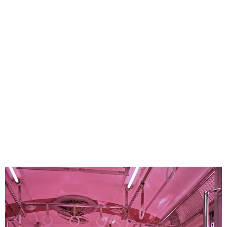
味わう一覧
麺類
ご当地グルメ
酒
スイーツ
癒す一覧
温泉
自然
宿泊
青森県
岩手県
秋田県