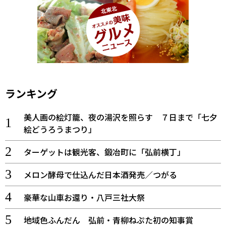
ランキング
美人画の絵灯籠、夜の湯沢を照らす ７日まで「七夕
絵どうろうまつり」
ターゲットは観光客、鍛冶町に「弘前横丁」
メロン酵母で仕込んだ日本酒発売／つがる
豪華な山車お還り・八戸三社大祭
地域色ふんだん 弘前・青柳ねぷた初の知事賞