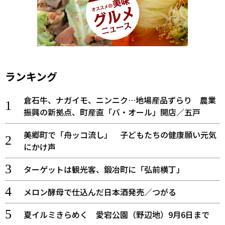
ランキング
倉石牛、ナガイモ、ニンニク…地場産品ずらり 農業
振興の新拠点、町産直「バ・オール」開店／五戸
美郷町で「舟ッコ流し」 子どもたちの健康願い元気
にかけ声
ターゲットは観光客、鍛冶町に「弘前横丁」
メロン酵母で仕込んだ日本酒発売／つがる
夏イルミきらめく 愛宕公園（野辺地）9月6日まで