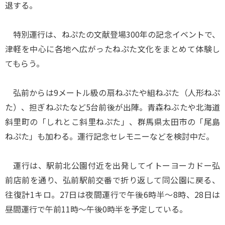
退する。
特別運行は、ねぷたの文献登場300年の記念イベントで、
津軽を中心に各地へ広がったねぷた文化をまとめて体験し
てもらう。
弘前からは9メートル級の扇ねぷたや組ねぷた（人形ねぷ
た）、担ぎねぷたなど5台前後が出陣。青森ねぶたや北海道
斜里町の「しれとこ斜里ねぷた」、群馬県太田市の「尾島
ねぷた」も加わる。運行記念セレモニーなどを検討中だ。
運行は、駅前北公園付近を出発してイトーヨーカドー弘
前店前を通り、弘前駅前交番で折り返して同公園に戻る、
往復計1キロ。27日は夜間運行で午後6時半～8時、28日は
昼間運行で午前11時～午後0時半を予定している。