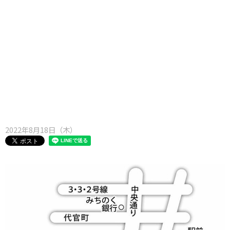
味わう一覧
麺類
ご当地グルメ
酒
スイーツ
癒す一覧
温泉
自然
宿泊
青森県
岩手県
秋田県
2022年8月18日（木）