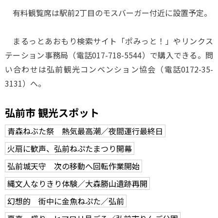
有料観覧席は駅前2丁目のモスバーガー付近に設置予定。
まるっとあおもり検索サイト「ポみっと！」やリンクス
テーション事務局（電話017-718-5544）で購入できる。問
い合わせは弘前観光コンベンション協会（電話0172-35-
3131）へ。
弘前市 観光スポット
青森ねぶた祭 熱気最高潮／夜間運行最終日
火扇に歓声、弘前ねぷたまつり開幕
弘前城天守 次の移動へ回転作業開始
縄文人なりきり体験／大森勝山遺跡再開
幻想的 街中に金魚ねぷた／弘前