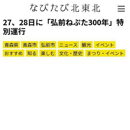
27、28日に「弘前ねぷた300年」特
別運行
青森県
青森市
弘前市
ニュース
観光
イベント
おすすめ
知る
楽しむ
文化・歴史
まつり・イベント
知る一覧
世界遺産
文化・歴史
パワースポット
ミステリー
観る一覧
桜
花
紅葉
楽しむ一覧
まつり・イベント
聖地
おみやげ・特産
道の駅・産直
鉄道
アウトドア・レジャー