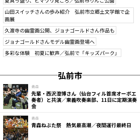
夏真っ盛り、ヒマワリ見ごろ／弘前市りんご公園
山田スイッチさんの歩み紹介 弘前市立郷土文学館で企
画展
久渡寺の幽霊画公開、ジョナゴールドさん作品も
ジョナゴールドさんモデル幽霊画登場へ
多彩な体験 初夏に歓声／弘前で「キッズパーク」
弘前市
青森
先輩・西沢澄博さん（仙台フィル首席オーボエ
奏者）と共演／東義吹奏楽部、11日に定期演奏
会
青森
青森ねぶた祭 熱気最高潮／夜間運行最終日