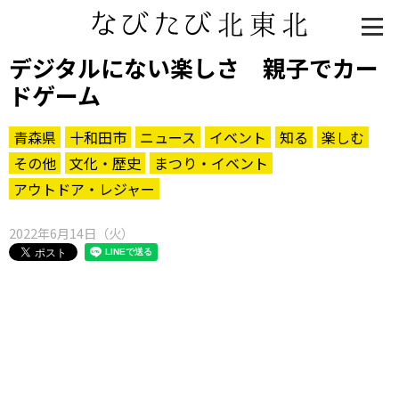
デジタルにない楽しさ 親子でカー
ドゲーム
青森県
十和田市
ニュース
イベント
知る
楽しむ
その他
文化・歴史
まつり・イベント
アウトドア・レジャー
2022年6月14日（火）
知る一覧
世界遺産
文化・歴史
パワースポット
ミステリー
観る一覧
桜
花
紅葉
楽しむ一覧
まつり・イベント
聖地
おみやげ・特産
道の駅・産直
鉄道
アウトドア・レジャー