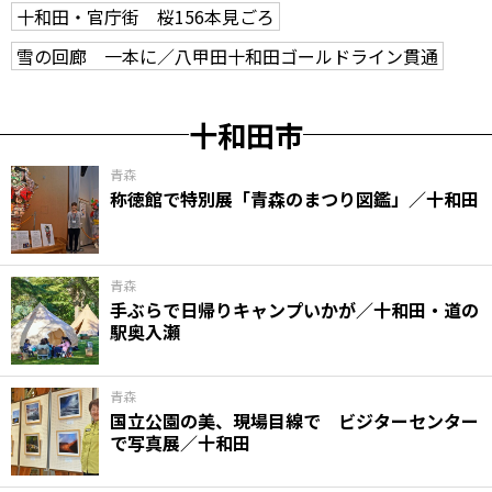
十和田・官庁街 桜156本見ごろ
雪の回廊 一本に／八甲田十和田ゴールドライン貫通
十和田市
青森
称徳館で特別展「青森のまつり図鑑」／十和田
青森
手ぶらで日帰りキャンプいかが／十和田・道の
駅奥入瀬
青森
国立公園の美、現場目線で ビジターセンター
で写真展／十和田