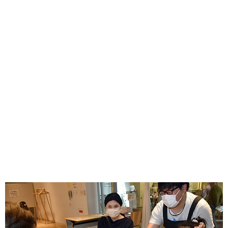
味わう一覧
麺類
ご当地グルメ
酒
スイーツ
癒す一覧
温泉
自然
宿泊
青森県
岩手県
秋田県