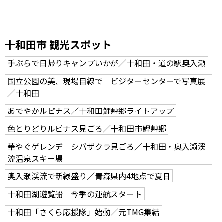
十和田市 観光スポット
手ぶらで日帰りキャンプいかが／十和田・道の駅奥入瀬
国立公園の美、現場目線で ビジターセンターで写真展
／十和田
あでやかルピナス／十和田鯉艸郷ライトアップ
色とりどりルピナス見ごろ／十和田市鯉艸郷
華やぐゲレンデ シバザクラ見ごろ／十和田・奥入瀬渓
流温泉スキー場
奥入瀬渓流で新緑盛り／青森県内4地点で夏日
十和田湖遊覧船 今季の運航スタート
十和田「さくら応援隊」始動／元TMG集結