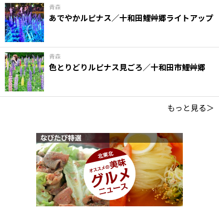
青森
あでやかルピナス／十和田鯉艸郷ライトアップ
青森
色とりどりルピナス見ごろ／十和田市鯉艸郷
もっと見る＞