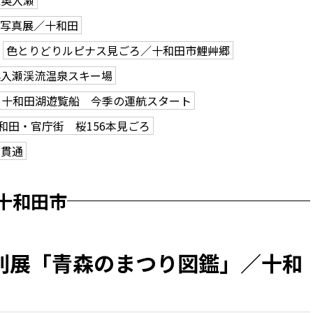
駅奥入瀬
で写真展／十和田
色とりどりルピナス見ごろ／十和田市鯉艸郷
奥入瀬渓流温泉スキー場
十和田湖遊覧船 今季の運航スタート
和田・官庁街 桜156本見ごろ
ン貫通
十和田市
別展「青森のまつり図鑑」／十和