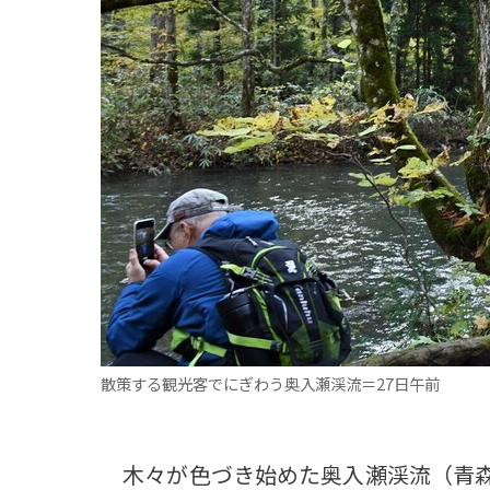
観る一覧
桜
花
紅葉
楽しむ一覧
まつり・イベント
聖地
おみやげ・特産
道の駅・産直
鉄道
アウトドア・レジャー
味わう一覧
麺類
ご当地グルメ
酒
スイーツ
癒す一覧
温泉
自然
宿泊
青森県
岩手県
秋田県
散策する観光客でにぎわう奥入瀬渓流＝27日午前
木々が色づき始めた奥入瀬渓流（青森県