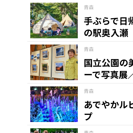
青森
手ぶらで日
の駅奥入瀬
青森
国立公園の
ーで写真展
青森
あでやかル
プ
青森