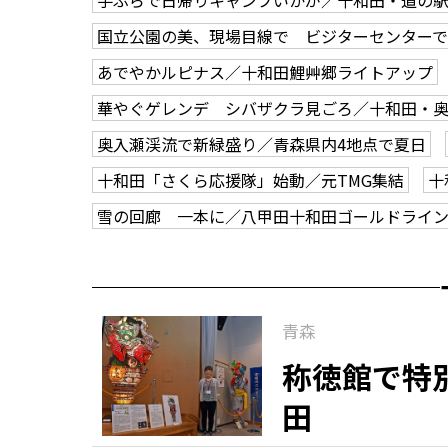
手ぶらで日帰りキャンプいかが／十和田・道の
国立公園の美、現場目線で ビジターセンター
あでやかルピナス／十和田鯉艸郷ライトアップ
華やぐゲレンデ シバザクラ見ごろ／十和田・
奥入瀬渓流で新緑盛り／青森県内4地点で夏日
十和田「さくら応援隊」始動／元TMG集結
十
雪の回廊 一本に／八甲田十和田ゴールドライ
青森
称徳館で特
田