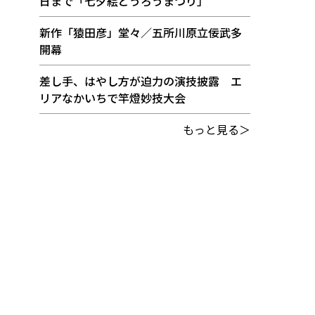
日まで「七夕絵どうろうまつり」
新作「猿田彦」堂々／五所川原立佞武多
開幕
差し手、はやし方が迫力の演技披露 エ
リアなかいちで竿燈妙技大会
もっと見る＞