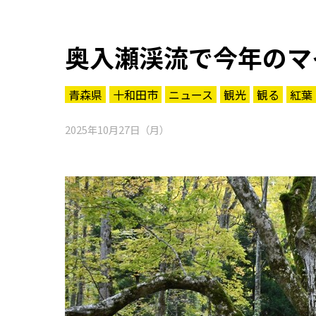
奥入瀬渓流で今年のマ
青森県
十和田市
ニュース
観光
観る
紅葉
2025年10月27日（月）
知る一覧
世界遺産
文化・歴史
パワースポット
ミステリー