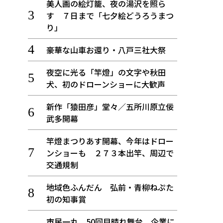
美人画の絵灯籠、夜の湯沢を照ら
す ７日まで「七夕絵どうろうまつ
り」
豪華な山車お還り・八戸三社大祭
夜空に光る「竿燈」の文字や秋田
犬、初のドローンショーに大歓声
新作「猿田彦」堂々／五所川原立佞
武多開幕
竿燈まつりあす開幕、今年はドロー
ンショーも ２７３本出竿、周辺で
交通規制
地域色ふんだん 弘前・青柳ねぷた
初の知事賞
市民一丸、50回目晴れ舞台 企業に