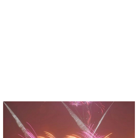
味わう一覧
麺類
ご当地グルメ
酒
スイーツ
癒す一覧
温泉
自然
宿泊
青森県
岩手県
秋田県