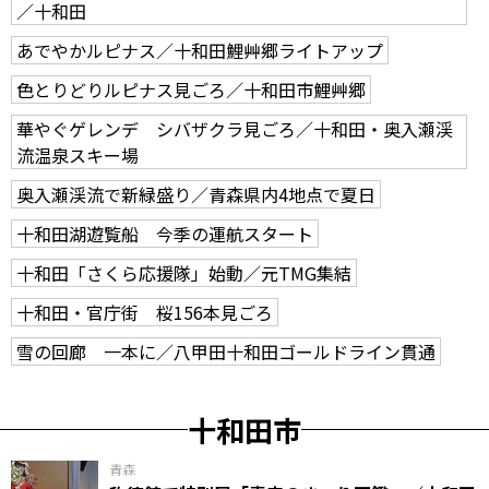
／十和田
あでやかルピナス／十和田鯉艸郷ライトアップ
色とりどりルピナス見ごろ／十和田市鯉艸郷
華やぐゲレンデ シバザクラ見ごろ／十和田・奥入瀬渓
流温泉スキー場
奥入瀬渓流で新緑盛り／青森県内4地点で夏日
十和田湖遊覧船 今季の運航スタート
十和田「さくら応援隊」始動／元TMG集結
十和田・官庁街 桜156本見ごろ
雪の回廊 一本に／八甲田十和田ゴールドライン貫通
十和田市
青森