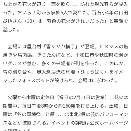
ち上がる花火が辺り一面を照らし、訪れた観光客らが見入
った。おいらせ町から家族5人で訪れた、百石小4年の山田
胡桃さん（10）は「紫色の花火がきれいだった」と笑顔で
話した。
会場には屋台村「雪あかり横丁」が登場。ヒメマスの塩
焼きや馬肉鍋、きりたんぽなど、十和田市や秋田県の温か
いグルメが並び、多くの来場者が列を作った。このほか、
雪の滑り台や、奥入瀬渓流の氷瀑（ひょうばく）をイメー
ジしたフォトスポットが設けられ、会場はにぎわった。
火曜から木曜は定休日（祝日の2月11日は営業）。花火は
期間中、毎日午後8時から約150発を打ち上げる。土曜、日
曜は「冬の国境祭」と題し、北東北3県の芸能パフォーマン
スなどが披露される。イベントの詳細は公式ホームページ