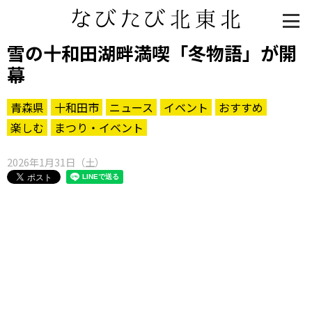
雪の十和田湖畔満喫「冬物語」が開
幕
青森県
十和田市
ニュース
イベント
おすすめ
楽しむ
まつり・イベント
2026年1月31日（土）
知る一覧
世界遺産
文化・歴史
パワースポット
ミステリー
観る一覧
桜
花
紅葉
楽しむ一覧
まつり・イベント
聖地
おみやげ・特産
道の駅・産直
鉄道
アウトドア・レジャー