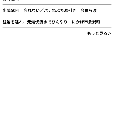
出陣50回 忘れない／パナねぶた幕引き 会員ら涙
猛暑を逃れ、元滝伏流水でひんやり にかほ市象潟町
もっと見る＞