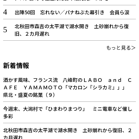
出陣50回 忘れない／パナねぶた幕引き 会員ら涙
北秋田市森吉の太平湖で湖水開き 土砂崩れから復
旧、２カ月遅れ
もっと見る＞
新着情報
酒かす風味、フランス流 八峰町のＬＡＢＯ ａｎｄ Ｃ
ＡＦＥ ＹＡＭＡＭＯＴＯ「マカロン『シラカミ』」」
県北・盛夏の銘菓（９）
今週末、大潟村で「ひまわりまつり」 ミニ電車など催し
多彩
北秋田市森吉の太平湖で湖水開き 土砂崩れから復旧、２
カ月遅れ