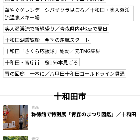
華やぐゲレンデ シバザクラ見ごろ／十和田・奥入瀬渓
流温泉スキー場
奥入瀬渓流で新緑盛り／青森県内4地点で夏日
十和田湖遊覧船 今季の運航スタート
十和田「さくら応援隊」始動／元TMG集結
十和田・官庁街 桜156本見ごろ
雪の回廊 一本に／八甲田十和田ゴールドライン貫通
十和田市
青森
称徳館で特別展「青森のまつり図鑑」／十和田
青森