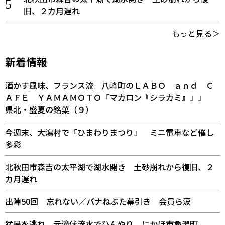
旧、２カ月遅れ
もっと見る＞
新着情報
酒かす風味、フランス流 八峰町のＬＡＢＯ ａｎｄ Ｃ
ＡＦＥ ＹＡＭＡＭＯＴＯ「マカロン『シラカミ』」」
県北・盛夏の銘菓（９）
今週末、大潟村で「ひまわりまつり」 ミニ電車など催し
多彩
北秋田市森吉の太平湖で湖水開き 土砂崩れから復旧、２
カ月遅れ
出陣50回 忘れない／パナねぶた幕引き 会員ら涙
猛暑を逃れ、元滝伏流水でひんやり にかほ市象潟町