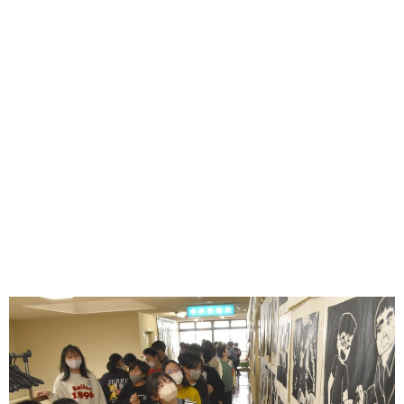
味わう一覧
麺類
ご当地グルメ
酒
スイーツ
癒す一覧
温泉
自然
宿泊
青森県
岩手県
秋田県