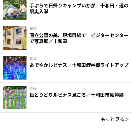
手ぶらで日帰りキャンプいかが／十和田・道の
駅奥入瀬
青森
国立公園の美、現場目線で ビジターセンター
で写真展／十和田
青森
あでやかルピナス／十和田鯉艸郷ライトアップ
青森
色とりどりルピナス見ごろ／十和田市鯉艸郷
もっと見る＞