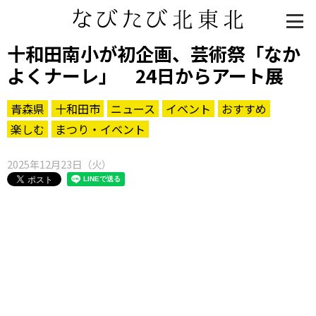
十和田南小が初企画、芸術祭「なか
よくナーレ」 24日からアート展
青森県
十和田市
ニュース
イベント
おすすめ
楽しむ
まつり・イベント
2025年12月23日（火）
知る一覧
世界遺産
文化・歴史
パワースポット
ミステリー
観る一覧
桜
花
紅葉
楽しむ一覧
まつり・イベント
聖地
おみやげ・特産
道の駅・産直
鉄道
アウトドア・レジャー