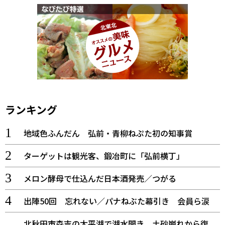
ランキング
地域色ふんだん 弘前・青柳ねぷた初の知事賞
ターゲットは観光客、鍛冶町に「弘前横丁」
メロン酵母で仕込んだ日本酒発売／つがる
出陣50回 忘れない／パナねぶた幕引き 会員ら涙
北秋田市森吉の太平湖で湖水開き 土砂崩れから復