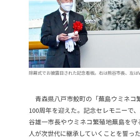
観る一覧
桜
花
紅葉
楽しむ一覧
まつり・イベント
聖地
おみやげ・特産
道の駅・産直
鉄道
アウトドア・レジャー
味わう一覧
麺類
ご当地グルメ
酒
スイーツ
除幕式でお披露目された記念看板。右は熊谷市長、左はV
癒す一覧
温泉
自然
宿泊
青森県八戸市鮫町の「蕪島ウミネコ繁
青森県
岩手県
秋田県
100周年を迎えた。記念セレモニーで
谷雄一市長やウミネコ繁殖地蕪島を守
人が次世代に継承していくことを誓っ