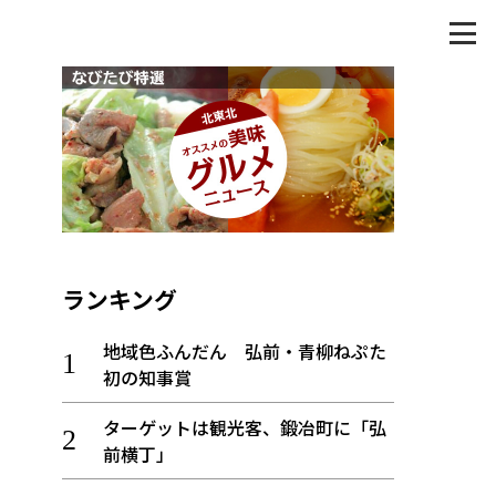
ランキング
地域色ふんだん 弘前・青柳ねぷた
初の知事賞
ターゲットは観光客、鍛冶町に「弘
前横丁」