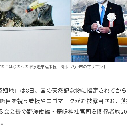
ISITはちのへの塚原隆市理事長＝8日、八戸市のマリエント
殖地」は8日、国の天然記念物に指定されてから
、節目を祝う看板やロゴマークがお披露目され、熊
る会会長の野澤俊雄・蕪嶋神社宮司ら関係者約20
た。