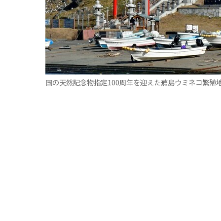
国の天然記念物指定100周年を迎えた蕪島ウミネコ繁殖