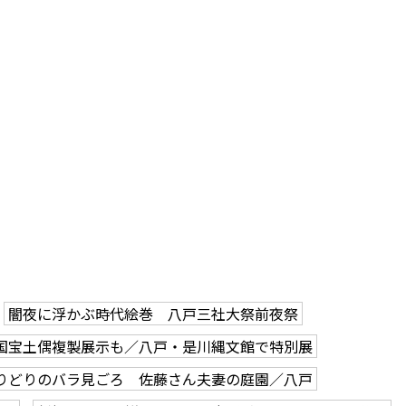
闇夜に浮かぶ時代絵巻 八戸三社大祭前夜祭
国宝土偶複製展示も／八戸・是川縄文館で特別展
りどりのバラ見ごろ 佐藤さん夫妻の庭園／八戸