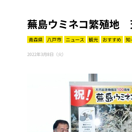
蕪島ウミネコ繁殖地 
青森県
八戸市
ニュース
観光
おすすめ
知
2022年3月8日（火）
知る一覧
世界遺産
文化・歴史
パワースポット
ミステリー