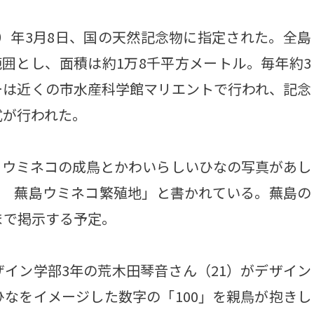
1）年3月8日、国の天然記念物に指定された。全島
範囲とし、面積は約1万8千平方メートル。毎年約3
ーは近くの市水産科学館マリエントで行われ、記念
式が行われた。
。ウミネコの成鳥とかわいらしいひなの写真があし
年 蕪島ウミネコ繁殖地」と書かれている。蕪島の
まで掲示する予定。
イン学部3年の荒木田琴音さん（21）がデザイン
なをイメージした数字の「100」を親鳥が抱きし