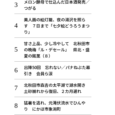
メロン酵母で仕込んだ日本酒発売／
つがる
美人画の絵灯籠、夜の湯沢を照ら
す ７日まで「七夕絵どうろうまつ
り」
甘さ上品、少し冷やして 北秋田市
の晩梅「ル・デセール」 県北・盛
夏の銘菓（８）
出陣50回 忘れない／パナねぶた幕
引き 会員ら涙
北秋田市森吉の太平湖で湖水開き
土砂崩れから復旧、２カ月遅れ
猛暑を逃れ、元滝伏流水でひんや
り にかほ市象潟町