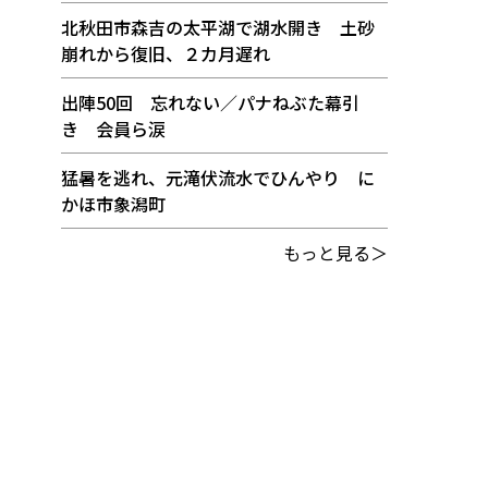
北秋田市森吉の太平湖で湖水開き 土砂
崩れから復旧、２カ月遅れ
出陣50回 忘れない／パナねぶた幕引
き 会員ら涙
猛暑を逃れ、元滝伏流水でひんやり に
かほ市象潟町
もっと見る＞