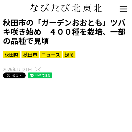
秋田市の「ガーデンおおとも」ツバ
キ咲き始め ４００種を栽培、一部
の品種で見頃
秋田県
秋田市
ニュース
観る
2026年1月21日（水）
知る一覧
世界遺産
文化・歴史
パワースポット
ミステリー
観る一覧
桜
花
紅葉
楽しむ一覧
まつり・イベント
聖地
おみやげ・特産
道の駅・産直
鉄道
アウトドア・レジャー