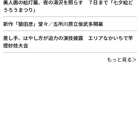
美人画の絵灯籠、夜の湯沢を照らす ７日まで「七夕絵ど
うろうまつり」
新作「猿田彦」堂々／五所川原立佞武多開幕
差し手、はやし方が迫力の演技披露 エリアなかいちで竿
燈妙技大会
もっと見る＞