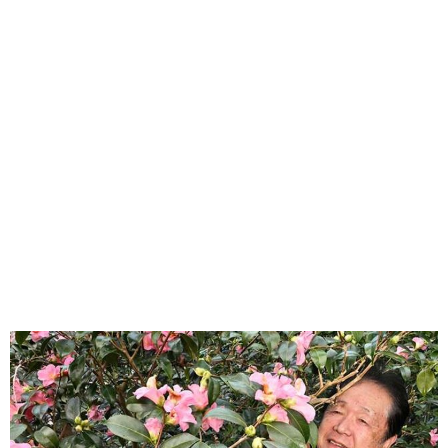
味わう一覧
麺類
ご当地グルメ
酒
スイーツ
癒す一覧
温泉
自然
宿泊
青森県
岩手県
秋田県