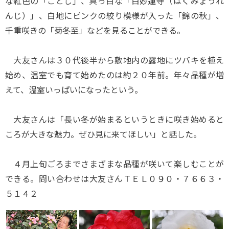
な紅色の「ことじ」、真っ白な「白妙蓮寺（はくみょうれ
んじ）」、白地にピンクの絞り模様が入った「錦の秋」、
千重咲きの「菊冬至」などを見ることができる。
大友さんは３０代後半から敷地内の露地にツバキを植え
始め、温室でも育て始めたのは約２０年前。年々品種が増
えて、温室いっぱいになったという。
大友さんは「長い冬が始まるというときに咲き始めると
ころが大きな魅力。ぜひ見に来てほしい」と話した。
４月上旬ごろまでさまざまな品種が咲いて楽しむことが
できる。問い合わせは大友さんＴＥＬ０９０・７６６３・
５１４２