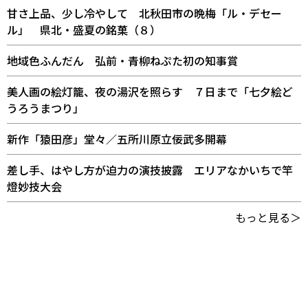
甘さ上品、少し冷やして 北秋田市の晩梅「ル・デセー
ル」 県北・盛夏の銘菓（８）
地域色ふんだん 弘前・青柳ねぷた初の知事賞
美人画の絵灯籠、夜の湯沢を照らす ７日まで「七夕絵ど
うろうまつり」
新作「猿田彦」堂々／五所川原立佞武多開幕
差し手、はやし方が迫力の演技披露 エリアなかいちで竿
燈妙技大会
もっと見る＞