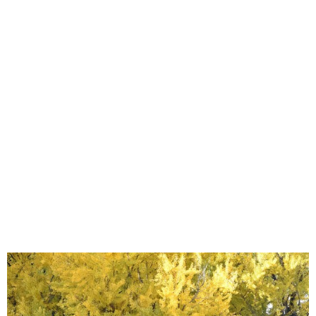
味わう一覧
麺類
ご当地グルメ
酒
スイーツ
癒す一覧
温泉
自然
宿泊
青森県
岩手県
秋田県