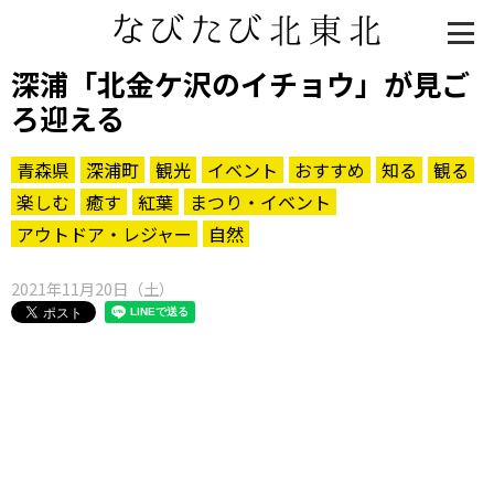
深浦「北金ケ沢のイチョウ」が見ご
ろ迎える
青森県
深浦町
観光
イベント
おすすめ
知る
観る
楽しむ
癒す
紅葉
まつり・イベント
アウトドア・レジャー
自然
2021年11月20日（土）
知る一覧
世界遺産
文化・歴史
パワースポット
ミステリー
観る一覧
桜
花
紅葉
楽しむ一覧
まつり・イベント
聖地
おみやげ・特産
道の駅・産直
鉄道
アウトドア・レジャー