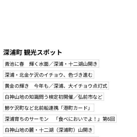
深浦町 観光スポット
青池に春 輝く水面／深浦・十二湖山開き
深浦・北金ケ沢のイチョウ、色づき進む
黄金の輝き 今年も／深浦、大イチョウ点灯式
白神山地の知識問う検定初開催／弘前市など
鯵ケ沢町など北前船連携「港町カード」
深浦育ちのサーモン 「食べにおいでよ！」第6回
白神山地の麓・十二湖（深浦町）山開き