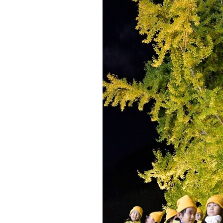
観る一覧
桜
花
紅葉
楽しむ一覧
まつり・イベント
聖地
おみやげ・特産
道の駅・産直
鉄道
アウトドア・レジャー
味わう一覧
麺類
ご当地グルメ
酒
スイーツ
癒す一覧
温泉
自然
宿泊
青森県
岩手県
秋田県