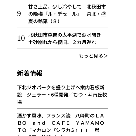
甘さ上品、少し冷やして 北秋田市
の晩梅「ル・デセール」 県北・盛
夏の銘菓（８）
北秋田市森吉の太平湖で湖水開き
土砂崩れから復旧、２カ月遅れ
もっと見る＞
新着情報
下北ジオパークを盛り上げへ案内看板新
設 ジェラート6種開発／むつ・斗南丘牧
場
酒かす風味、フランス流 八峰町のＬＡ
ＢＯ ａｎｄ ＣＡＦＥ ＹＡＭＡＭＯ
ＴＯ「マカロン『シラカミ』」」 県