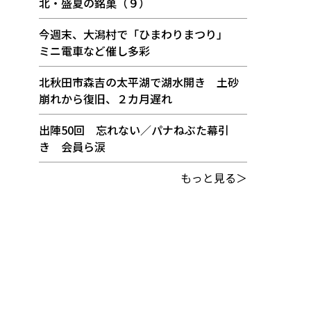
北・盛夏の銘菓（９）
今週末、大潟村で「ひまわりまつり」
ミニ電車など催し多彩
北秋田市森吉の太平湖で湖水開き 土砂
崩れから復旧、２カ月遅れ
出陣50回 忘れない／パナねぶた幕引
き 会員ら涙
もっと見る＞