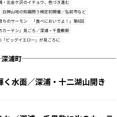
浦・北金ケ沢のイチョウ、色づき進む
白神山地の知識問う検定初開催／弘前市など
育ちのサーモン 「食べにおいでよ！」第6回
のカーテン」見ごろ／深浦・千畳敷駅
の「ビッグイエロー」が見ごろに
深浦町
輝く水面／深浦・十二湖山開き