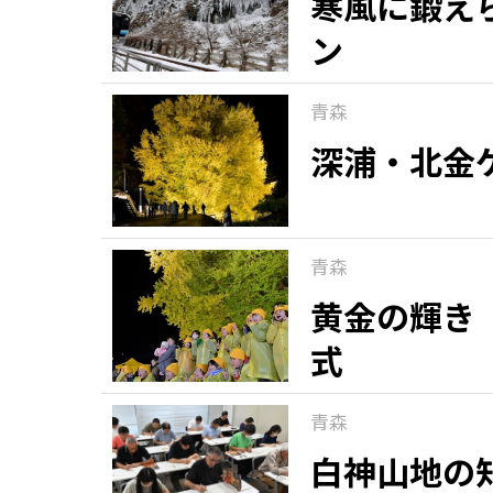
寒風に鍛え
ン
青森
深浦・北金
青森
黄金の輝き
式
青森
白神山地の