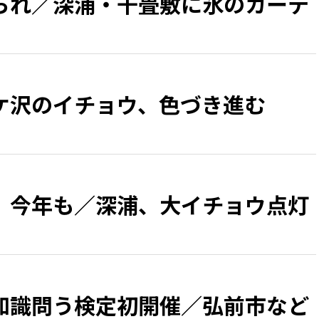
られ／深浦・千畳敷に氷のカーテ
ケ沢のイチョウ、色づき進む
 今年も／深浦、大イチョウ点灯
知識問う検定初開催／弘前市など