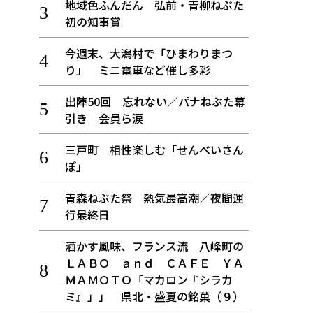
地域色ふんだん 弘前・青柳ねぷた
初の知事賞
今週末、大潟村で「ひまわりまつ
り」 ミニ電車など催し多彩
出陣50回 忘れない／パナねぶた幕
引き 会員ら涙
三戸町 相性楽しむ「せんべいさん
ぽ」
青森ねぶた祭 熱気最高潮／夜間運
行最終日
酒かす風味、フランス流 八峰町の
ＬＡＢＯ ａｎｄ ＣＡＦＥ ＹＡ
ＭＡＭＯＴＯ「マカロン『シラカ
ミ』」」 県北・盛夏の銘菓（９）