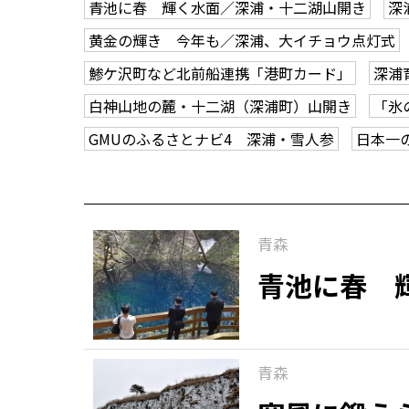
青池に春 輝く水面／深浦・十二湖山開き
深
黄金の輝き 今年も／深浦、大イチョウ点灯式
鯵ケ沢町など北前船連携「港町カード」
深浦
白神山地の麓・十二湖（深浦町）山開き
「氷
GMUのふるさとナビ4 深浦・雪人参
日本一
青森
青池に春 
青森