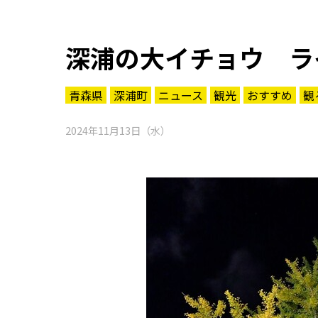
深浦の大イチョウ ラ
青森県
深浦町
ニュース
観光
おすすめ
観
2024年11月13日（水）
知る一覧
世界遺産
文化・歴史
パワースポット
ミステリー