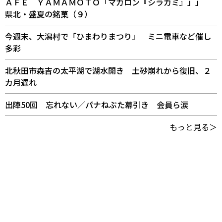
ＡＦＥ ＹＡＭＡＭＯＴＯ「マカロン『シラカミ』」」
県北・盛夏の銘菓（９）
今週末、大潟村で「ひまわりまつり」 ミニ電車など催し
多彩
北秋田市森吉の太平湖で湖水開き 土砂崩れから復旧、２
カ月遅れ
出陣50回 忘れない／パナねぶた幕引き 会員ら涙
もっと見る＞