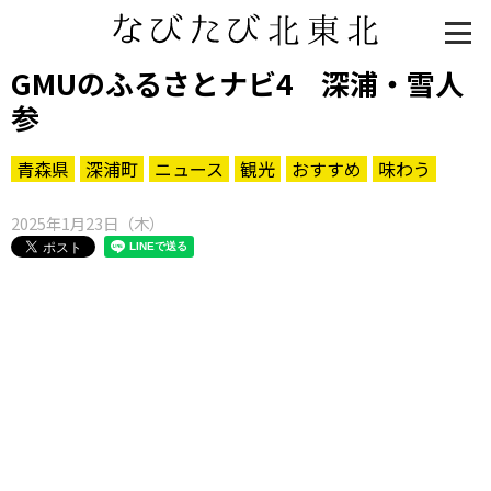
GMUのふるさとナビ4 深浦・雪人
参
青森県
深浦町
ニュース
観光
おすすめ
味わう
2025年1月23日（木）
知る一覧
世界遺産
文化・歴史
パワースポット
ミステリー
観る一覧
桜
花
紅葉
楽しむ一覧
まつり・イベント
聖地
おみやげ・特産
道の駅・産直
鉄道
アウトドア・レジャー