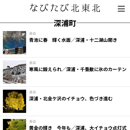
深浦町
青森
青池に春 輝く水面／深浦・十二湖山開き
青森
寒風に鍛えられ／深浦・千畳敷に氷のカーテン
知る一覧
世界遺産
文化・歴史
パワースポット
ミステリー
青森
深浦・北金ケ沢のイチョウ、色づき進む
観る一覧
桜
花
紅葉
楽しむ一覧
まつり・イベント
聖地
おみやげ・特産
道の駅・産直
鉄道
アウトドア・レジャー
青森
黄金の輝き 今年も／深浦、大イチョウ点灯式