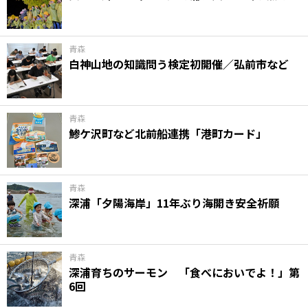
味わう一覧
麺類
ご当地グルメ
酒
スイーツ
癒す一覧
温泉
自然
宿泊
青森
白神山地の知識問う検定初開催／弘前市など
青森県
岩手県
秋田県
青森
鯵ケ沢町など北前船連携「港町カード」
青森
深浦「夕陽海岸」11年ぶり海開き安全祈願
青森
深浦育ちのサーモン 「食べにおいでよ！」第
6回