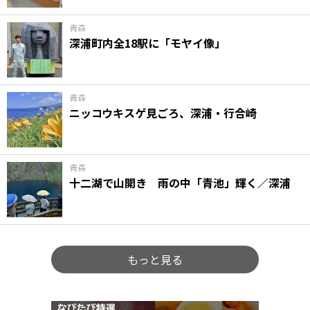
青森
深浦町内全18駅に「モヤイ像」
青森
ニッコウキスゲ見ごろ、深浦・行合崎
青森
十二湖で山開き 雨の中「青池」輝く／深浦
もっと見る