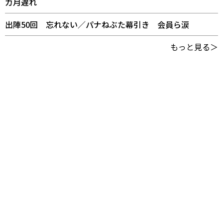
カ月遅れ
出陣50回 忘れない／パナねぶた幕引き 会員ら涙
もっと見る＞