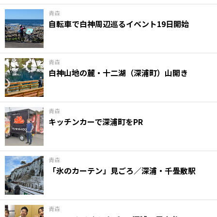
青森
自転車で白神周辺巡るイベント19日開始
青森
白神山地の麓・十二湖（深浦町）山開き
青森
キッチンカーで深浦町をPR
青森
「氷のカーテン」見ごろ／深浦・千畳敷駅
青森