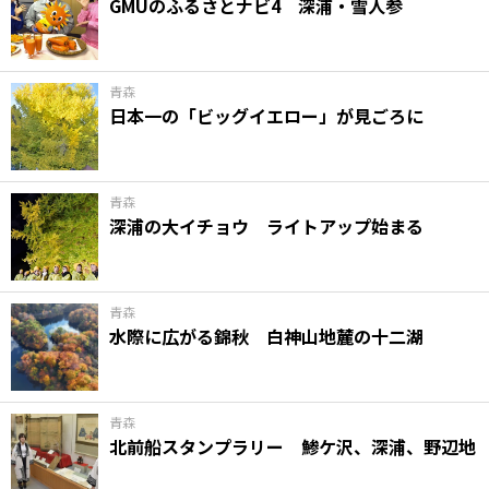
GMUのふるさとナビ4 深浦・雪人参
青森
日本一の「ビッグイエロー」が見ごろに
青森
深浦の大イチョウ ライトアップ始まる
青森
水際に広がる錦秋 白神山地麓の十二湖
青森
北前船スタンプラリー 鯵ケ沢、深浦、野辺地