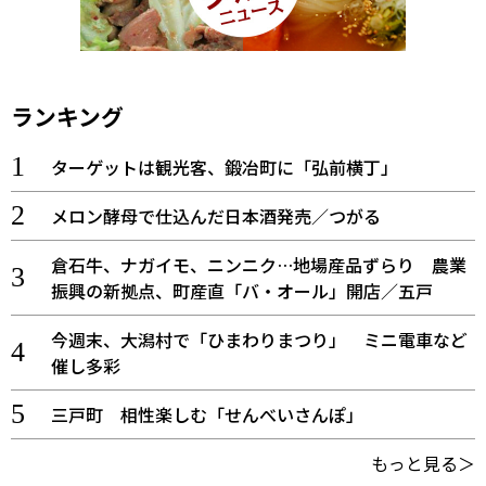
ランキング
ターゲットは観光客、鍛冶町に「弘前横丁」
メロン酵母で仕込んだ日本酒発売／つがる
倉石牛、ナガイモ、ニンニク…地場産品ずらり 農業
振興の新拠点、町産直「バ・オール」開店／五戸
今週末、大潟村で「ひまわりまつり」 ミニ電車など
催し多彩
三戸町 相性楽しむ「せんべいさんぽ」
もっと見る＞