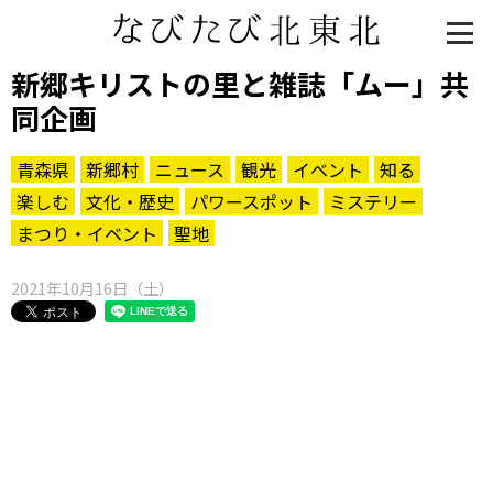
新郷キリストの里と雑誌「ムー」共
同企画
青森県
新郷村
ニュース
観光
イベント
知る
楽しむ
文化・歴史
パワースポット
ミステリー
まつり・イベント
聖地
2021年10月16日（土）
知る一覧
世界遺産
文化・歴史
パワースポット
ミステリー
観る一覧
桜
花
紅葉
楽しむ一覧
まつり・イベント
聖地
おみやげ・特産
道の駅・産直
鉄道
アウトドア・レジャー