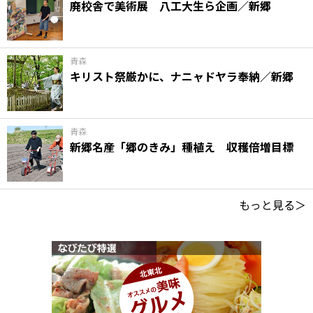
廃校舎で美術展 八工大生ら企画／新郷
青森
キリスト祭厳かに、ナニャドヤラ奉納／新郷
青森
新郷名産「郷のきみ」種植え 収穫倍増目標
もっと見る＞