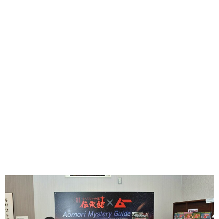
味わう一覧
麺類
ご当地グルメ
酒
スイーツ
癒す一覧
温泉
自然
宿泊
青森県
岩手県
秋田県