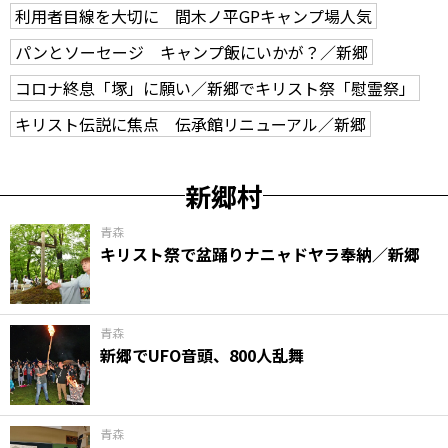
利用者目線を大切に 間木ノ平GPキャンプ場人気
パンとソーセージ キャンプ飯にいかが？／新郷
コロナ終息「塚」に願い／新郷でキリスト祭「慰霊祭」
キリスト伝説に焦点 伝承館リニューアル／新郷
新郷村
青森
キリスト祭で盆踊りナニャドヤラ奉納／新郷
青森
新郷でUFO音頭、800人乱舞
青森