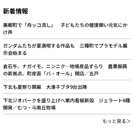
新着情報
美郷町で「舟ッコ流し」 子どもたちの健康願い元気にか
け声
ガンダムたちが夏満喫する作品も 三種町でプラモデル展
示会始まる
倉石牛、ナガイモ、ニンニク…地場産品ずらり 農業振興
の新拠点、町産直「バ・オール」開店／五戸
下北も夏祭り開幕 大湊ネブタ9台出陣
下北ジオパークを盛り上げへ案内看板新設 ジェラート6種
開発／むつ・斗南丘牧場
もっと見る＞