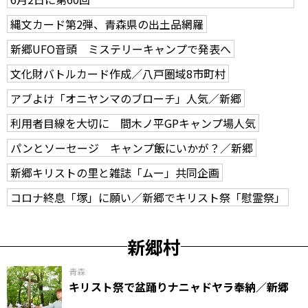
縄文カード第2弾、青森県の出土品網羅
新郷UFO音頭 ミステリーキャンプで発表へ
文化財バトルカード作成／八戸圏域8市町村
アブよけ「オニヤンマのブローチ」人気／新郷
利用者目線を大切に 間木ノ平GPキャンプ場人気
パンとソーセージ キャンプ飯にいかが？／新郷
新郷キリストの里と雑誌「ムー」共同企画
コロナ終息「塚」に願い／新郷でキリスト祭「慰霊祭」
新郷村
青森
キリスト祭で盆踊りナニャドヤラ奉納／新郷