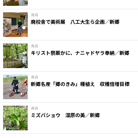
青森
廃校舎で美術展 八工大生ら企画／新郷
青森
キリスト祭厳かに、ナニャドヤラ奉納／新郷
青森
新郷名産「郷のきみ」種植え 収穫倍増目標
青森
ミズバショウ 湿原の美／新郷