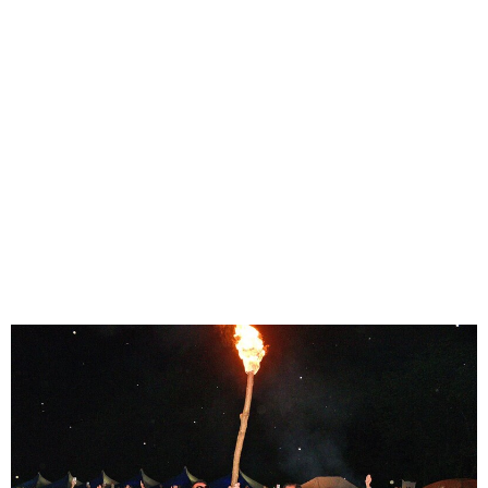
味わう一覧
麺類
ご当地グルメ
酒
スイーツ
癒す一覧
温泉
自然
宿泊
青森県
岩手県
秋田県