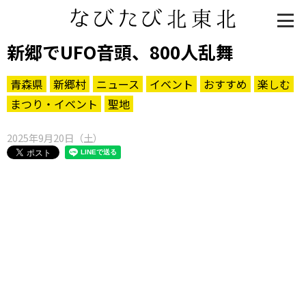
新郷でUFO音頭、800人乱舞
青森県
新郷村
ニュース
イベント
おすすめ
楽しむ
まつり・イベント
聖地
2025年9月20日（土）
知る一覧
世界遺産
文化・歴史
パワースポット
ミステリー
観る一覧
桜
花
紅葉
楽しむ一覧
まつり・イベント
聖地
おみやげ・特産
道の駅・産直
鉄道
アウトドア・レジャー