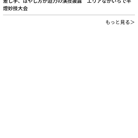
差し手、はやし方が迫力の演技披露 エリアなかいちで竿
燈妙技大会
もっと見る＞