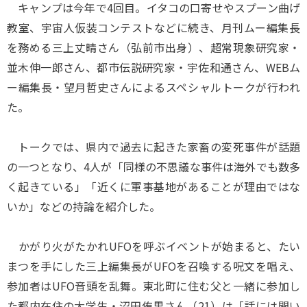
キャンプは今年で4回目。イタコの口寄せやスプーン曲げ
教室、宇宙人仮装コンテストなどに続き、月刊ムー編集長
を務める三上丈晴さん（弘前市出身）、超常現象研究家・
並木伸一郎さん、都市伝説研究家・宇佐和通さん、WEBム
ー編集長・望月哲史さんによるスペシャルトークが行われ
た。
トークでは、県内で過去に起きた家畜の変死事件が話題
の一つとなり、4人が「同様の不思議な事件は海外でも数多
く起きている」「近くに軍事基地があることが理由ではな
いか」などの持論を紹介した。
かがり火がたかれUFOを呼ぶイベントが始まると、たい
まつを手にした三上編集長がUFOを召喚する呪文を唱え、
参加者はUFO音頭を乱舞。東北町に住む父と一緒に参加し
た都内在住の大学生・沼田侑里さん（21）は「話には聞い