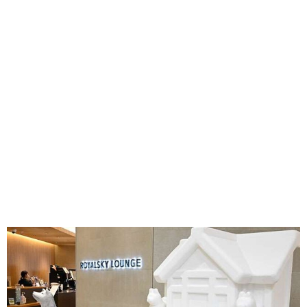
味わう一覧
麺類
ご当地グルメ
酒
スイーツ
癒す一覧
温泉
自然
宿泊
青森県
岩手県
秋田県