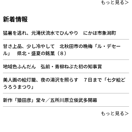
もっと見る＞
新着情報
猛暑を逃れ、元滝伏流水でひんやり にかほ市象潟町
甘さ上品、少し冷やして 北秋田市の晩梅「ル・デセー
ル」 県北・盛夏の銘菓（８）
地域色ふんだん 弘前・青柳ねぷた初の知事賞
美人画の絵灯籠、夜の湯沢を照らす ７日まで「七夕絵ど
うろうまつり」
新作「猿田彦」堂々／五所川原立佞武多開幕
もっと見る＞