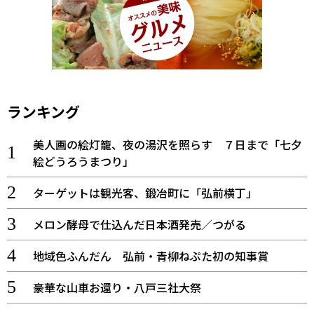
ランキング
美人画の絵灯籠、夜の湯沢を照らす ７日まで「七夕
絵どうろうまつり」
ターゲットは観光客、鍛冶町に「弘前横丁」
メロン酵母で仕込んだ日本酒発売／つがる
地域色ふんだん 弘前・青柳ねぷた初の知事賞
豪華な山車お還り・八戸三社大祭