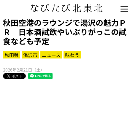
秋田空港のラウンジで湯沢の魅力Ｐ
Ｒ 日本酒試飲やいぶりがっこの試
食なども予定
秋田県
湯沢市
ニュース
味わう
2026年2月21日（土）
知る一覧
世界遺産
文化・歴史
パワースポット
ミステリー
観る一覧
桜
花
紅葉
楽しむ一覧
まつり・イベント
聖地
おみやげ・特産
道の駅・産直
鉄道
アウトドア・レジャー