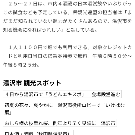
２５～２７日は、市内４酒蔵の日本酒試飲やいぶりがっ
この試食なども予定している。県観光連盟の担当者は「ま
だまだ知られていない魅力がたくさんあるので、湯沢市を
知る機会になればうれしい」と話している。
１人１１００円で誰でも利用できる。対象クレジットカ
ードと利用日当日の搭乗券持参で無料。午前６時５０分～
午後８時２５分。
湯沢市 観光スポット
４日から湯沢市で「うどんエキスポ」 会場設営進む
初夏の花々、爽やかに 湯沢市役所ロビーで「いけばな
展」
おしら様の枝垂れ桜、例年より早く見頃に 湯沢市
日本酒・酒蔵（秋田県湯沢市）