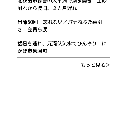
北秋田市森吉の太平湖で湖水開き 土砂
崩れから復旧、２カ月遅れ
出陣50回 忘れない／パナねぶた幕引
き 会員ら涙
猛暑を逃れ、元滝伏流水でひんやり に
かほ市象潟町
もっと見る＞