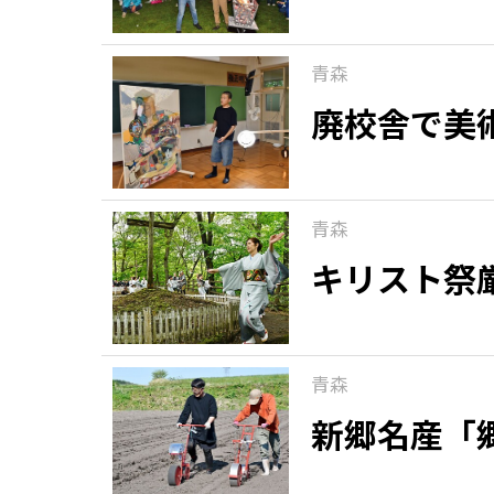
青森
廃校舎で美
青森
キリスト祭
青森
新郷名産「