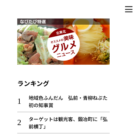
ランキング
地域色ふんだん 弘前・青柳ねぷた
初の知事賞
ターゲットは観光客、鍛冶町に「弘
前横丁」