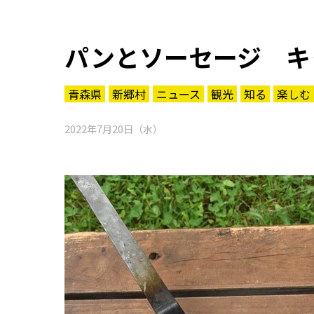
パンとソーセージ キ
青森県
新郷村
ニュース
観光
知る
楽しむ
2022年7月20日（水）
知る一覧
世界遺産
文化・歴史
パワースポット
ミステリー