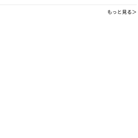
もっと見る＞
このサイトについて
｜
利用規約
掲載中の記事・写真・イラストの無断転