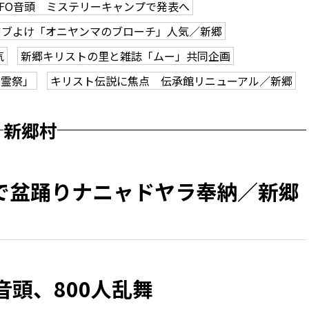
FO音頭 ミステリーキャンプで発表へ
アブよけ「オニヤンマのブローチ」人気／新郷
気
新郷キリストの里と雑誌「ムー」共同企画
慰霊祭」
キリスト伝説に焦点 伝承館リニューアル／新郷
新郷村
で盆踊りナニャドヤラ奉納／新郷
音頭、800人乱舞