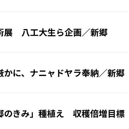
術展 八工大生ら企画／新郷
厳かに、ナニャドヤラ奉納／新郷
郷のきみ」種植え 収穫倍増目標