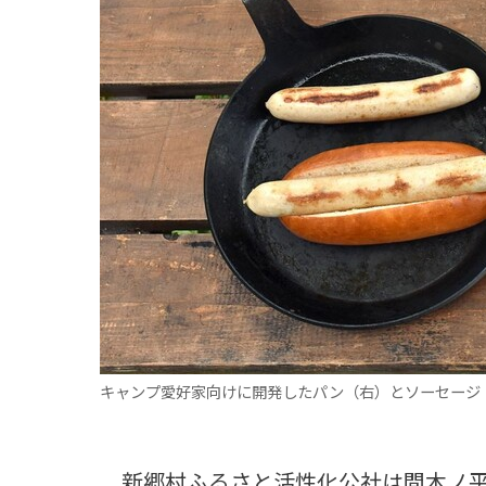
観る一覧
桜
花
紅葉
楽しむ一覧
まつり・イベント
聖地
おみやげ・特産
道の駅・産直
鉄道
アウトドア・レジャー
味わう一覧
麺類
ご当地グルメ
酒
スイーツ
癒す一覧
温泉
自然
宿泊
青森県
岩手県
秋田県
キャンプ愛好家向けに開発したパン（右）とソーセージ
新郷村ふるさと活性化公社は間木ノ平