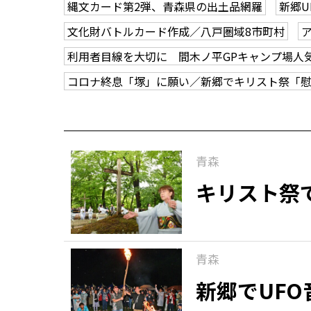
縄文カード第2弾、青森県の出土品網羅
新郷U
文化財バトルカード作成／八戸圏域8市町村
利用者目線を大切に 間木ノ平GPキャンプ場人
コロナ終息「塚」に願い／新郷でキリスト祭「
青森
キリスト祭
青森
新郷でUFO