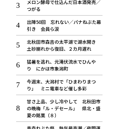
メロン酵母で仕込んだ日本酒発売／
つがる
出陣50回 忘れない／パナねぶた幕
引き 会員ら涙
北秋田市森吉の太平湖で湖水開き
土砂崩れから復旧、２カ月遅れ
猛暑を逃れ、元滝伏流水でひんや
り にかほ市象潟町
今週末、大潟村で「ひまわりまつ
り」 ミニ電車など催し多彩
甘さ上品、少し冷やして 北秋田市
の晩梅「ル・デセール」 県北・盛
夏の銘菓（８）
青森ねぶた祭 熱気最高潮／夜間運