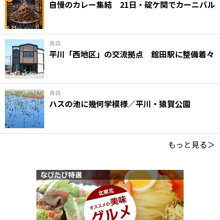
自慢のカレー集結 21日・碇ケ関でカーニバル
青森
平川「西地区」の交流拠点 館田駅に整備着々
青森
ハスの池に幾何学模様／平川・猿賀公園
もっと見る＞