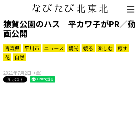
猿賀公園のハス 平カワ子がPR／動
画公開
青森県
平川市
ニュース
観光
観る
楽しむ
癒す
花
自然
2021年7月2日（金）
知る一覧
世界遺産
文化・歴史
パワースポット
ミステリー
観る一覧
桜
花
紅葉
楽しむ一覧
まつり・イベント
聖地
おみやげ・特産
道の駅・産直
鉄道
アウトドア・レジャー