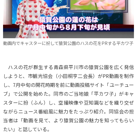
動画内でキャスターに扮して猿賀公園のハスの花をPRする平カワ子
ハスの花が群生する青森県平川市の猿賀公園を広く発信
しようと、市観光協会（小田桐亨二会長）がPR動画を制作
し、7月中旬の開花時期を前に動画投稿サイト「ユーチュー
ブ」で公開を始めた。同市のご当地娘「平カワ子」がキャ
スターに扮（ふん）し、空撮映像や豆知識などを織り交ぜ
ながらニュース番組風に魅力をたっぷり紹介。同協会の担
当者は「動画を見て、より猿賀公園の魅力を知ってもらい
たい」と話している。