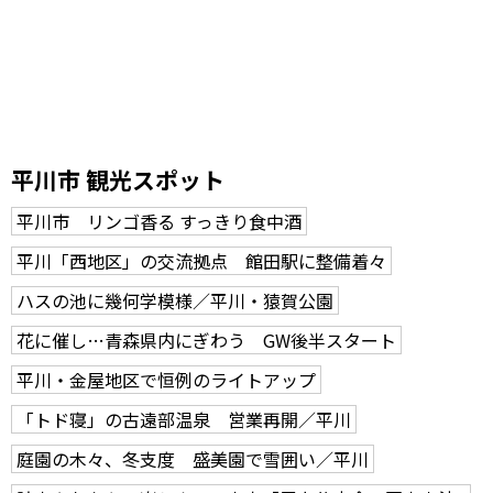
平川市 観光スポット
平川市 リンゴ香る すっきり食中酒
平川「西地区」の交流拠点 館田駅に整備着々
ハスの池に幾何学模様／平川・猿賀公園
花に催し…青森県内にぎわう GW後半スタート
平川・金屋地区で恒例のライトアップ
「トド寝」の古遠部温泉 営業再開／平川
庭園の木々、冬支度 盛美園で雪囲い／平川