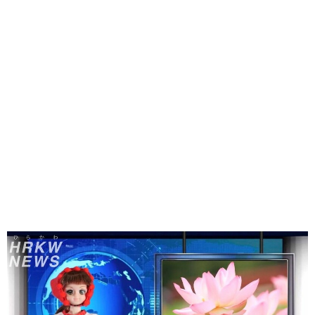
味わう一覧
麺類
ご当地グルメ
酒
スイーツ
癒す一覧
温泉
自然
宿泊
青森県
岩手県
秋田県