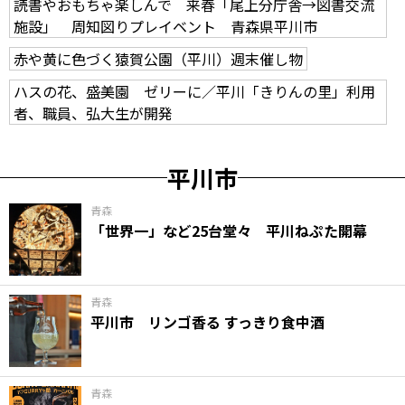
読書やおもちゃ楽しんで 来春「尾上分庁舎→図書交流
施設」 周知図りプレイベント 青森県平川市
赤や黄に色づく猿賀公園（平川）週末催し物
ハスの花、盛美園 ゼリーに／平川「きりんの里」利用
者、職員、弘大生が開発
平川市
青森
「世界一」など25台堂々 平川ねぷた開幕
青森
平川市 リンゴ香る すっきり食中酒
青森