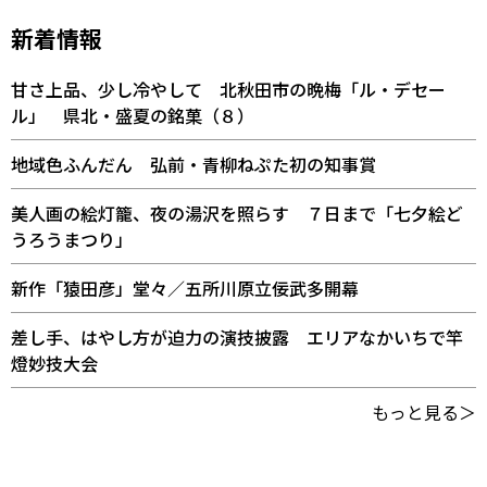
新着情報
甘さ上品、少し冷やして 北秋田市の晩梅「ル・デセー
ル」 県北・盛夏の銘菓（８）
地域色ふんだん 弘前・青柳ねぷた初の知事賞
美人画の絵灯籠、夜の湯沢を照らす ７日まで「七夕絵ど
うろうまつり」
新作「猿田彦」堂々／五所川原立佞武多開幕
差し手、はやし方が迫力の演技披露 エリアなかいちで竿
燈妙技大会
もっと見る＞