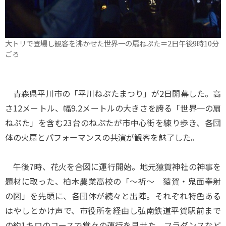
大トリで登場し観客を沸かせた世界一の扇ねぷた＝2日午後9時10分
ごろ
青森県平川市の「平川ねぷたまつり」が2日開幕した。高
さ12メートル、幅9.2メートルの大きさを誇る「世界一の扇
ねぷた」を含む23台のねぷたが市中心街を練り歩き、各団
体の火扇とパフォーマンスの共演が観客を魅了した。
午後7時、花火を合図に運行開始。地元猿賀神社の神事を
題材に取った、柏木農業高校の「～祈～ 猿賀・鬼面奉射
の図」を先頭に、各団体が続々と出陣。それぞれ特色ある
はやしとかけ声で、市役所を経由し弘南鉄道平賀駅前まで
の約1キロのコースで堂々の運行を見せた。フラダンスなど