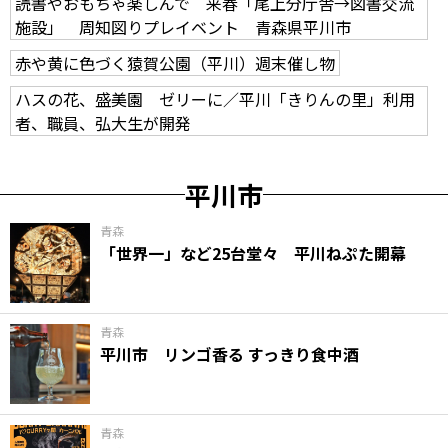
読書やおもちゃ楽しんで 来春「尾上分庁舎→図書交流
施設」 周知図りプレイベント 青森県平川市
赤や黄に色づく猿賀公園（平川）週末催し物
ハスの花、盛美園 ゼリーに／平川「きりんの里」利用
者、職員、弘大生が開発
平川市
青森
「世界一」など25台堂々 平川ねぷた開幕
青森
平川市 リンゴ香る すっきり食中酒
青森