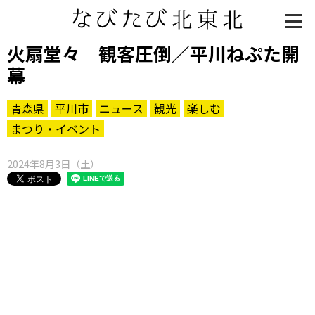
火扇堂々 観客圧倒／平川ねぷた開
幕
青森県
平川市
ニュース
観光
楽しむ
まつり・イベント
2024年8月3日（土）
知る一覧
世界遺産
文化・歴史
パワースポット
ミステリー
観る一覧
桜
花
紅葉
楽しむ一覧
まつり・イベント
聖地
おみやげ・特産
道の駅・産直
鉄道
アウトドア・レジャー