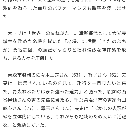
趣向を凝らした踊りのパフォーマンスも観客を楽しませ
た。
大トリは「世界一の扇ねぷた」。津軽郡代として大光寺
城主を務めた名将を描いた「老将、北信愛（きたのぶち
か）勇戦之図」の鏡絵がゆらりと揺れ強烈な存在感を放
ち、見る人々を圧倒した。
青森市浪岡の佐々木正志さん（63）、智子さん（62）夫
妻は「展示されているのを見て、運行を一目見たいと来
た。青森ねぶたとはまた違った迫力」と語った。絵師の西
谷昇仙さんの書の先輩に当たる、千葉県君津市の書家幕田
魁心さん（77）、翠玉さん（75）夫妻は「ぼかしの表現が
絵を立体的にしている。これからも地域のため大いに活躍
を」と激励していた。