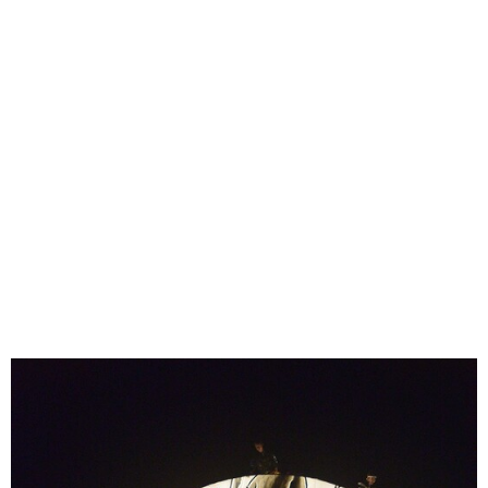
味わう一覧
麺類
ご当地グルメ
酒
スイーツ
癒す一覧
温泉
自然
宿泊
青森県
岩手県
秋田県