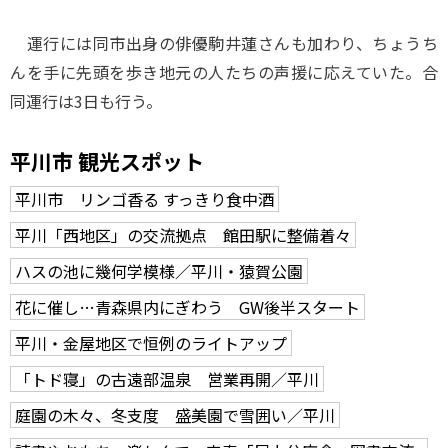
運行には同市出身の俳優駒井蓮さんも加わり、ちょうち
んを手に先頭を歩き地元の人たちの声援に応えていた。合
同運行は3日も行う。
平川市 観光スポット
平川市 リンゴ香る すっきり食中酒
平川「西地区」の交流拠点 館田駅に整備着々
ハスの池に幾何学模様／平川・猿賀公園
花に催し…青森県内にぎわう GW後半スタート
平川・金屋地区で恒例のライトアップ
「トド寝」の古遠部温泉 営業再開／平川
庭園の木々、冬支度 盛美園で雪囲い／平川