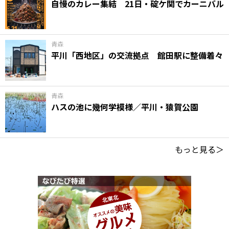
自慢のカレー集結 21日・碇ケ関でカーニバル
青森
平川「西地区」の交流拠点 館田駅に整備着々
青森
ハスの池に幾何学模様／平川・猿賀公園
もっと見る＞