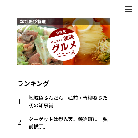
ランキング
地域色ふんだん 弘前・青柳ねぷた
初の知事賞
ターゲットは観光客、鍛冶町に「弘
前横丁」