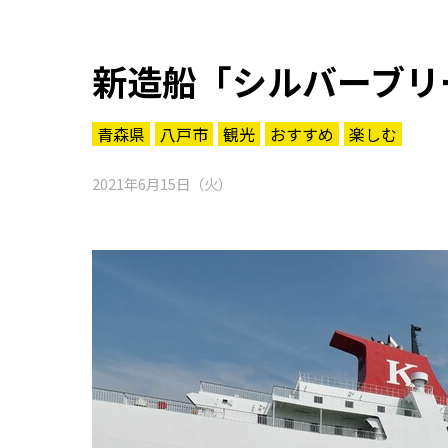
新造船「シルバーブリ
青森県
八戸市
観光
おすすめ
楽しむ
2021年6月15日（火）
知る一覧
世界遺産
文化・歴史
パワースポット
ミステリー