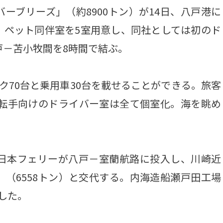
ーブリーズ」（約8900トン）が14日、八戸港に
。ペット同伴室を5室用意し、同社としては初のド
戸－苫小牧間を8時間で結ぶ。
ク70台と乗用車30台を載せることができる。旅客
運転手向けのドライバー室は全て個室化。海を眺め
東日本フェリーが八戸－室蘭航路に投入し、川崎近
（6558トン）と交代する。内海造船瀬戸田工場
した。