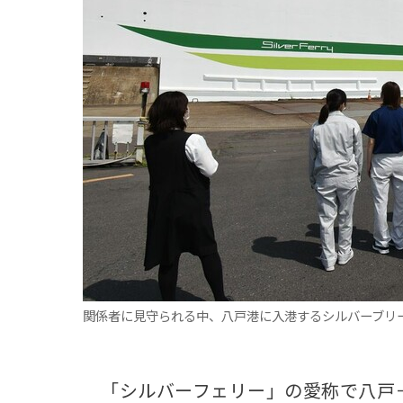
観る一覧
桜
花
紅葉
楽しむ一覧
まつり・イベント
聖地
おみやげ・特産
道の駅・産直
鉄道
アウトドア・レジャー
味わう一覧
麺類
ご当地グルメ
酒
スイーツ
癒す一覧
温泉
自然
宿泊
青森県
岩手県
秋田県
関係者に見守られる中、八戸港に入港するシルバーブリ
「シルバーフェリー」の愛称で八戸－