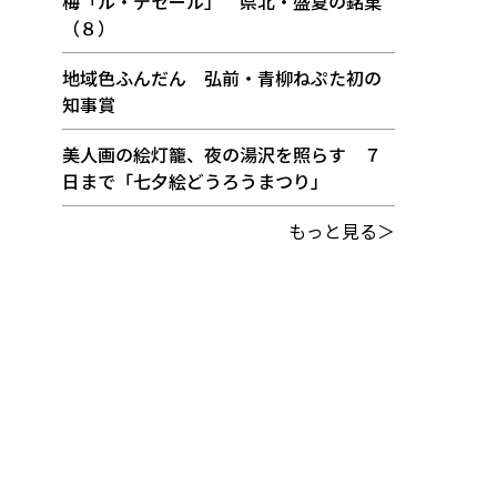
梅「ル・デセール」 県北・盛夏の銘菓
（８）
地域色ふんだん 弘前・青柳ねぷた初の
知事賞
美人画の絵灯籠、夜の湯沢を照らす ７
日まで「七夕絵どうろうまつり」
もっと見る＞