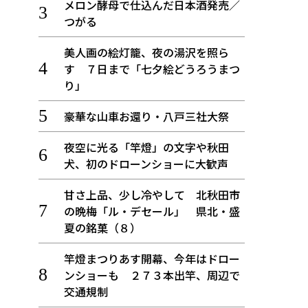
メロン酵母で仕込んだ日本酒発売／
つがる
美人画の絵灯籠、夜の湯沢を照ら
す ７日まで「七夕絵どうろうまつ
り」
豪華な山車お還り・八戸三社大祭
夜空に光る「竿燈」の文字や秋田
犬、初のドローンショーに大歓声
甘さ上品、少し冷やして 北秋田市
の晩梅「ル・デセール」 県北・盛
夏の銘菓（８）
竿燈まつりあす開幕、今年はドロー
ンショーも ２７３本出竿、周辺で
交通規制