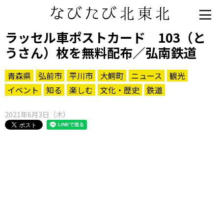
ラッセル車ポストカード 103（と
うさん）枚を無料配布／弘南鉄道
青森県
弘前市
平川市
大鰐町
ニュース
観光
イベント
知る
楽しむ
文化・歴史
鉄道
2021年6月3日（木）
知る一覧
世界遺産
文化・歴史
パワースポット
ミステリー
観る一覧
桜
花
紅葉
楽しむ一覧
まつり・イベント
聖地
おみやげ・特産
道の駅・産直
鉄道
アウトドア・レジャー