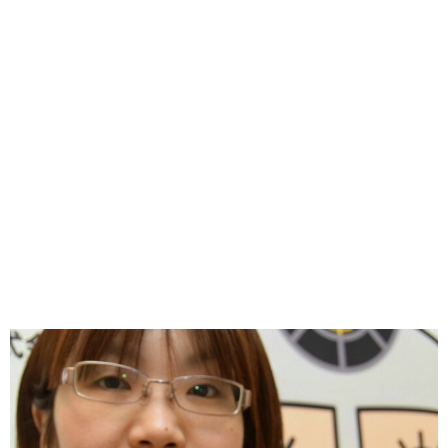
味わう一覧
麺類
ご当地グルメ
酒
スイーツ
癒す一覧
温泉
自然
宿泊
青森県
岩手県
秋田県